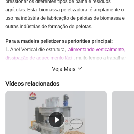
pressionar os diferentes tipos de palha e resíduos
agrícolas. Esta
biomassa
peletizadora
é amplamente o
uso na indústria de fabricação de pelotas de biomassa e
outras indústrias de formação de pelotas.
Para a madeira pelletizer superiorities principal:
1. Anel Vertical die estrutura,
alimentando verticalmente,
dissipação de aquecimento fácil
, muito tempo a trabalhar
continuamente.
Veja Mais
2.
Anel O die fixado
o roller roda
no anel de morrer para
Vídeos relacionados
que nenhuma deflexão, sem agitação,
máquina em
funcionamento mais estável
.
3.
Dupla camada o anel de aço inoxidável morrer
, para
cima e para baixo.
Um anel morrer pode ser usando 2
vezes
por vire-o. Reduzir os custos operacionais.