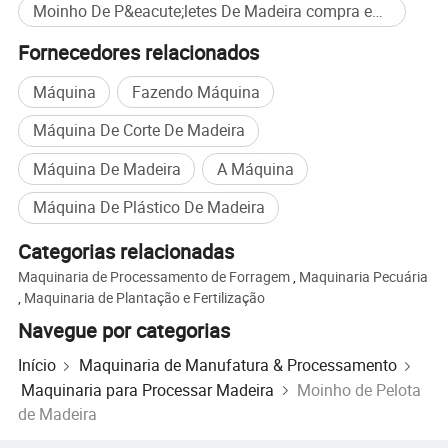
Moinho De P&eacute;letes De Madeira compra em massa
XGJ460P
55+0.37+0.37+2.2
500-800
4700
2530x1200x1550
XGJ560
90+1.5+0.37+0.37+2.2
De 1000 a 1500
6100
2600x1300x2300
XGJ560P
132+1.5+0.55+0.37+2.2
1500-2000
5800
2600x1250x1600
Fornecedores relacionados
XGJ700P
160+3+0.55+0.37+3
2000-2500
6200
2600x1300x1650
XGJ850
220+3+0.55+0.55+3
2500-3000
14500
3300x1400x3100
Máquina
Fazendo Máquina
XGJ850P
220+3+0.55+0.55+3(3-850)
3.000 e 3.500
9600
2600x1600x1950
XGJ850P
220+3+0.55+0.55+3(2-850)
3500-4500
9800
2600x1600x1950
Máquina De Corte De Madeira
Fotografias detalhadas
Máquina De Madeira
A Máquina
Máquina De Plástico De Madeira
Categorias relacionadas
Maquinaria de Processamento de Forragem
,
Maquinaria Pecuária
,
Maquinaria de Plantação e Fertilização
Navegue por categorias
Início
Maquinaria de Manufatura & Processamento
Maquinaria para Processar Madeira
Moinho de Pelota
de Madeira