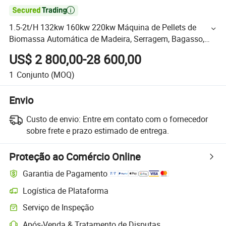

1.5-2t/H 132kw 160kw 220kw Máquina de Pellets de
Biomassa Automática de Madeira, Serragem, Bagasso,
Arroz, Trigo, Palha de Coco, Casca de EFB, Casca de Noz
US$ 2 800,00-28 600,00
de Palma Preço à Venda
1
Conjunto
(MOQ)
Envio
Custo de envio:
Entre em contato com o fornecedor
sobre frete e prazo estimado de entrega.
Proteção ao Comércio Online
Garantia de Pagamento
Logística de Plataforma
Serviço de Inspeção
Após-Venda & Tratamento de Disputas