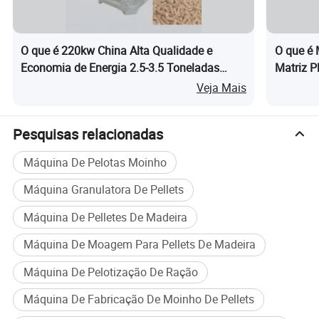
4. Com a caixa de transmissão do sistema de lubrificação
do rolamento de roletes e o
sistema de lubrificação
O que é 220kw China Alta Qualidade e
O que é 
automática
, a máquina pode operar a continuidade. (Can
Economia de Energia 2.5-3.5 Toneladas
Matriz P
Hora Preço do Moinho de Pellets de Madeira
Biomass
24 horas sem parar de trabalhar
)
Veja Mais
de Biomassa
5
. Como base de todo o interior da caixa de marchas e
Pesquisas relacionadas
grande tamanho do módulo de elasticidade da
engrenagem aumentada, fazer a caixa de velocidades de
Máquina De Pelotas Moinho
trabalho forte e estável.
Damos garantia de 3 anos para
Máquina Granulatora De Pellets
este tipo de caixa de velocidades
.
Máquina De Pelletes De Madeira
Máquina De Moagem Para Pellets De Madeira
parâmetros do produto
Máquina De Pelotização De Ração
Os parâmetros principalmente para a madeira pelletizer:
Máquina De Fabricação De Moinho De Pellets
Modelo
Potência (kw)
Capacidade (kg/h)
Peso (kg)
A cota(mm)