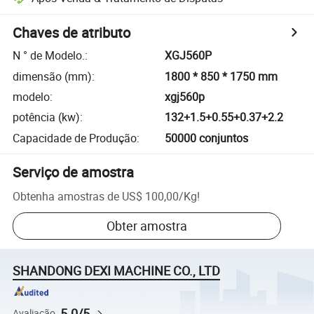
Chaves de atributo
N ° de Modelo.
:
XGJ560P
dimensão (mm)
:
1800 * 850 * 1750 mm
modelo
:
xgj560p
potência (kw)
:
132+1.5+0.55+0.37+2.2
Capacidade de Produção
:
50000 conjuntos
Serviço de amostra
Obtenha amostras de
US$ 100,00
/
Kg
!
Obter amostra
SHANDONG DEXI MACHINE CO., LTD
5.0/5
Avaliação