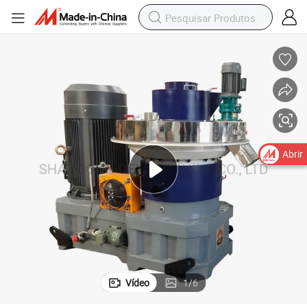
Abrir
Vídeo
1
/
6