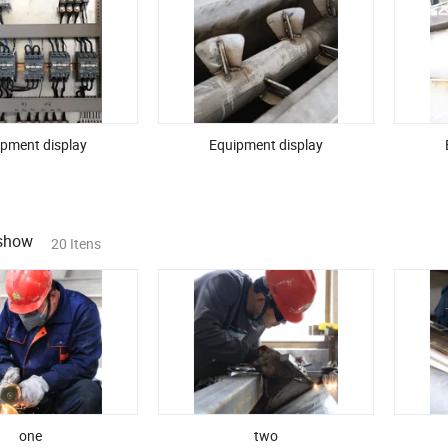
pment display
Equipment display
show
20 Itens
one
two