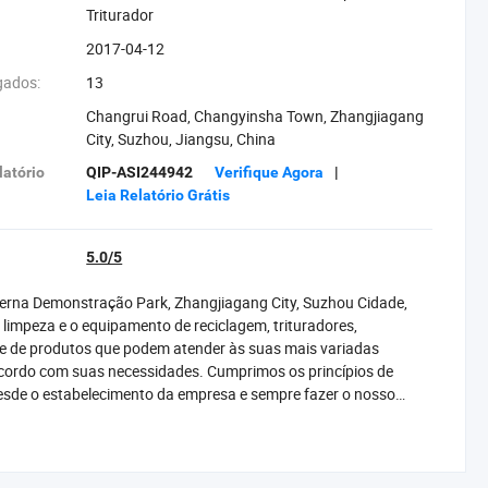
‪Triturador‬
2017-04-12
gados:
13
Changrui Road, Changyinsha Town, Zhangjiagang
City, Suzhou, Jiangsu, China
latório
QIP-ASI244942
Verifique Agora
|
Leia Relatório Grátis
5.0/5
erna Demonstração Park, Zhangjiagang City, Suzhou Cidade,
 limpeza e o equipamento de reciclagem, trituradores,
e de produtos que podem atender às suas mais variadas
ordo com suas necessidades. Cumprimos os princípios de
 desde o estabelecimento da empresa e sempre fazer o nosso
você com produtos de maior qualidade ao mais baixo preço
de todo o mundo a fim de perceber uma situação vantajosa
e você estiver interessado em nossos produtos, entre em contato
ra você!