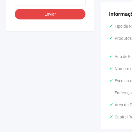
Informaç
Enviar
Tipo de N
Produtos 
Ano de F
Número d
Escolha 
Endereço
Área da P
Capital R