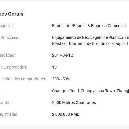
ões Gerais
egócio:
Fabricante/Fábrica & Empresa Comercial
Principais:
Equipamento de Reciclagem de Plástico, L
Plástico, Triturador de Eixo Único e Duplo, T
undação:
2017-04-12
e Empregados:
13
repetida dos compradores:
30%~50%
:
Changrui Road, Changyinsha Town, Zhangji
lanta:
2000 Metros Quadrados
egistrada:
2,000,000 RMB