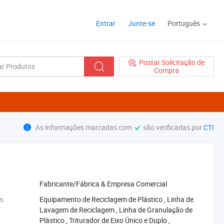
Entrar
Junte-se
Português
Postar Solicitação de
Compra
As informações marcadas com
são verificadas por
CTI
Fabricante/Fábrica & Empresa Comercial
s:
‪Equipamento de Reciclagem de Plástico‬
,
‪Linha de
Lavagem de Reciclagem‬
,
‪Linha de Granulação de
Plástico‬
,
‪Triturador de Eixo Único e Duplo‬
,