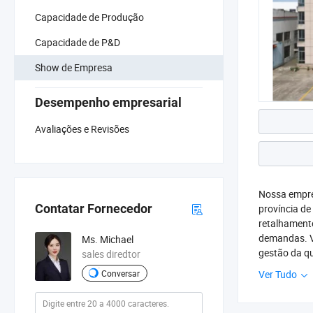
Capacidade de Produção
Capacidade de P&D
Show de Empresa
Desempenho empresarial
Avaliações e Revisões
Nossa empre
Contatar Fornecedor
província de
retalhament
demandas. V
Ms. Michael
gestão da qu
sales diredtor
melhor para 
Ver Tudo
Conversar
possível. N
desde a tend
conosco. Est