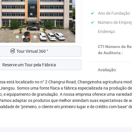
Ano de Fundação:
Número de Empre
Endereço:
CTI Número de Re
Tour Virtual 360 °
de Auditoria :
Reserve um Tour pela Fábrica
Avaliação:
sa está localizado no n° 2 Changrui Road, Changyinsha agricultura mod
 Jiangsu. Somos uma fonte física a fábrica especializada na produção de
o, e equipamento de granulação. A nossa empresa oferece uma variedad
amos adaptar os produtos que melhor atendam suas expectativas de ac
alidade de "primeiro, o cliente em primeiro lugar e de crédito com base"
satisfazer eventuais necessidades de nossos clientes. Forneceremos a 
ossa empresa está sinceramente dispostos a colaborar com as empresas 
ência de globalização económica desenvolveu com anirresistible vigor. S
amos sempre à espera para falar com você e ansiosos para trabalhar pa