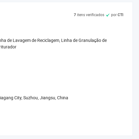
itens verificados
por
7
CTI
inha de Lavagem de Reciclagem, Linha de Granulação de
riturador
agang City, Suzhou, Jiangsu, China