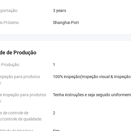
xportação:
3 years
is Próximo:
Shanghai Port
de de Produção
e Produção:
1
nspeção para produtos
100% inspeção(Inspeção visual & Inspeção
:
e inspeção para produtos
Tenha instruções e seja seguido uniforme
:
s de controle de
2
/controle de qualidade:
lidade de Matérias-
Sim