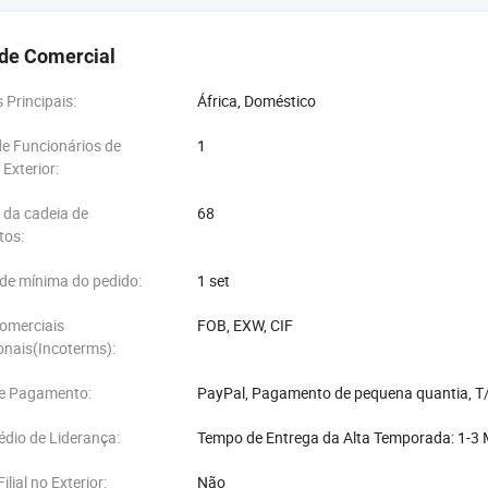
de Comercial
Principais:
África, Doméstico
e Funcionários de
1
Exterior:
 da cadeia de
68
tos:
de mínima do pedido:
1 set
omerciais
FOB, EXW, CIF
onais(Incoterms):
e Pagamento:
PayPal, Pagamento de pequena quantia, T/
dio de Liderança:
Tempo de Entrega da Alta Temporada: 1-3
ilial no Exterior:
Não