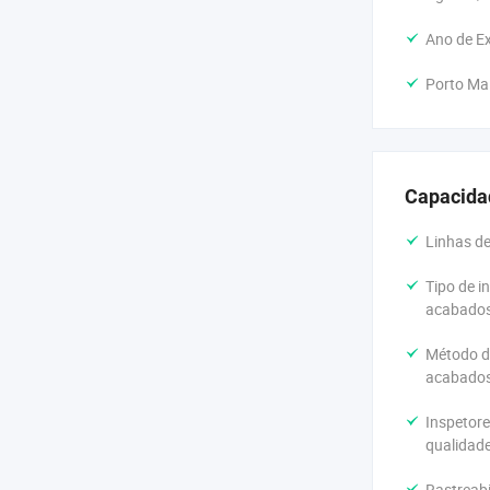
Ano de E
Porto Ma
Capacida
Linhas d
Tipo de i
acabados
Método d
acabados
Inspetore
qualidade
Rastreabi