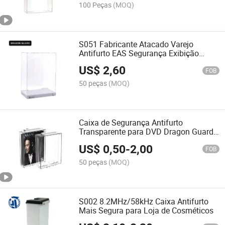
100 Peças
(MOQ)
S051 Fabricante Atacado Varejo
Antifurto EAS Segurança Exibição
Caixa Mais Segura Multiuso
US$
2,60
FOB
50 peças
(MOQ)
Caixa de Segurança Antifurto
Transparente para DVD Dragon Guard
com Alarme para Varejo
US$
0,50
-
2,00
FOB
50 peças
(MOQ)
S002 8.2MHz/58kHz Caixa Antifurto
Mais Segura para Loja de Cosméticos