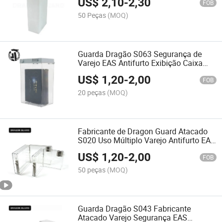
US$
2,10
-
2,30
FOB
50 Peças
(MOQ)
Guarda Dragão S063 Segurança de
Varejo EAS Antifurto Exibição Caixa
Mais Segura
US$
1,20
-
2,00
FOB
20 peças
(MOQ)
Fabricante de Dragon Guard Atacado
S020 Uso Múltiplo Varejo Antifurto EAS
Caixa Mais Segura
US$
1,20
-
2,00
FOB
50 peças
(MOQ)
Guarda Dragão S043 Fabricante
Atacado Varejo Segurança EAS