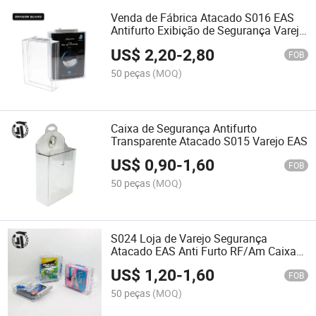
Venda de Fábrica Atacado S016 EAS
Antifurto Exibição de Segurança Varejo
Caixa Mais Segura
US$
2,20
-
2,80
FOB
50 peças
(MOQ)
Caixa de Segurança Antifurto
Transparente Atacado S015 Varejo EAS
US$
0,90
-
1,60
FOB
50 peças
(MOQ)
S024 Loja de Varejo Segurança
Atacado EAS Anti Furto RF/Am Caixa
de Segurança para Lâminas
US$
1,20
-
1,60
FOB
50 peças
(MOQ)