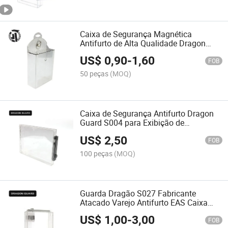
Caixa de Segurança Magnética
Antifurto de Alta Qualidade Dragon
Guard
US$
0,90
-
1,60
FOB
50 peças
(MOQ)
Caixa de Segurança Antifurto Dragon
Guard S004 para Exibição de
Segurança
US$
2,50
FOB
100 peças
(MOQ)
Guarda Dragão S027 Fabricante
Atacado Varejo Antifurto EAS Caixa
Mais Segura
US$
1,00
-
3,00
FOB