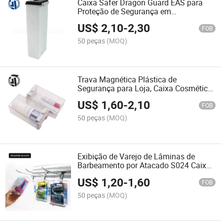
Caixa Safer Dragon Guard EAS para
Proteção de Segurança em
Supermercados
US$
2,10
-
2,30
FOB
50 peças
(MOQ)
Trava Magnética Plástica de
Segurança para Loja, Caixa Cosmética
Antifurto mais Segura
US$
1,60
-
2,10
FOB
50 peças
(MOQ)
Exibição de Varejo de Lâminas de
Barbeamento por Atacado S024 Caixa
de Segurança Antifurto EAS
US$
1,20
-
1,60
FOB
50 peças
(MOQ)