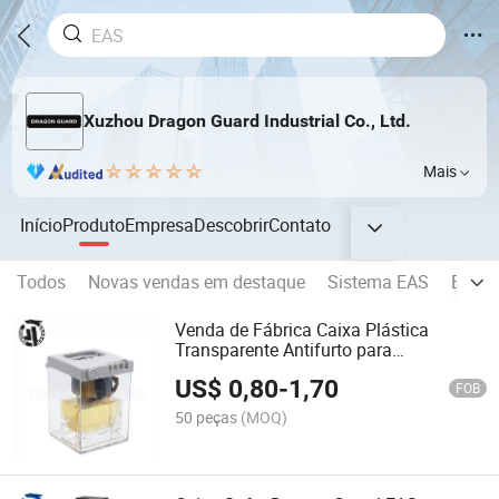
Xuzhou Dragon Guard Industrial Co., Ltd.
Mais
Início
Produto
Empresa
Descobrir
Contato
Todos
Novas vendas em destaque
Sistema EAS
Bolsa 
Venda de Fábrica Caixa Plástica
Transparente Antifurto para
Supermercado
US$
0,80
-
1,70
FOB
50 peças
(MOQ)