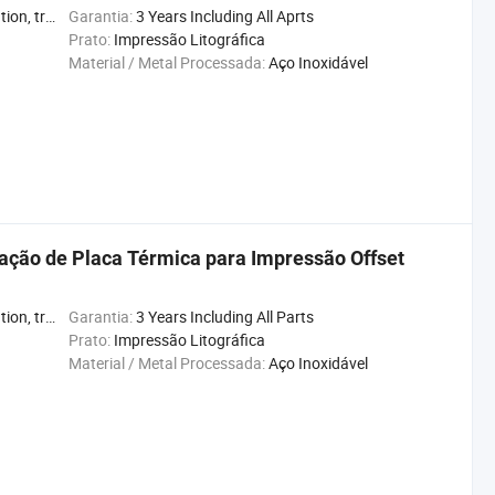
 training
Garantia:
3 Years Including All Aprts
Prato:
Impressão Litográfica
Material / Metal Processada:
Aço Inoxidável
ação de Placa Térmica para Impressão Offset
 training
Garantia:
3 Years Including All Parts
Prato:
Impressão Litográfica
Material / Metal Processada:
Aço Inoxidável