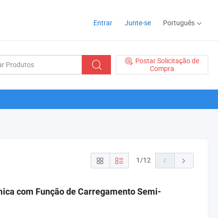
Entrar
Junte-se
Português
Postar Solicitação de
Compra
1
/
12
mica com Função de Carregamento Semi-