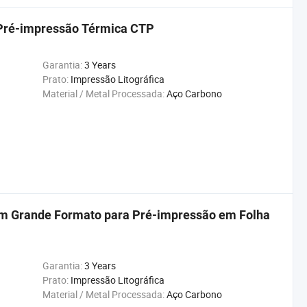
 Pré-impressão Térmica CTP
Garantia:
3 Years
Prato:
Impressão Litográfica
Material / Metal Processada:
Aço Carbono
 em Grande Formato para Pré-impressão em Folha
Garantia:
3 Years
Prato:
Impressão Litográfica
Material / Metal Processada:
Aço Carbono