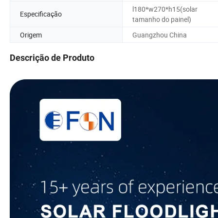
l180*w270*h15(solar
Especificação
tamanho do painel)
Origem
Guangzhou China
Descrição de Produto