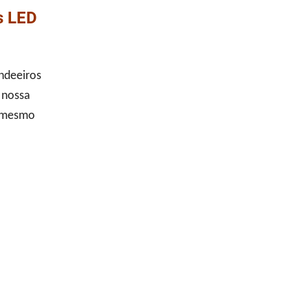
s LED
andeeiros
 nossa
a mesmo