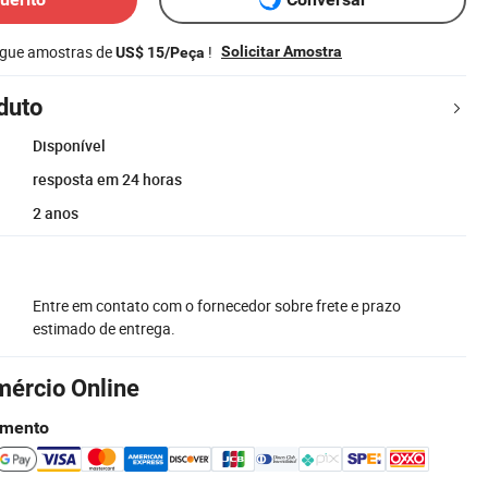
egue amostras de
!
Solicitar Amostra
US$ 15/Peça
duto
Disponível
resposta em 24 horas
2 anos
Entre em contato com o fornecedor sobre frete e prazo
estimado de entrega.
mércio Online
amento