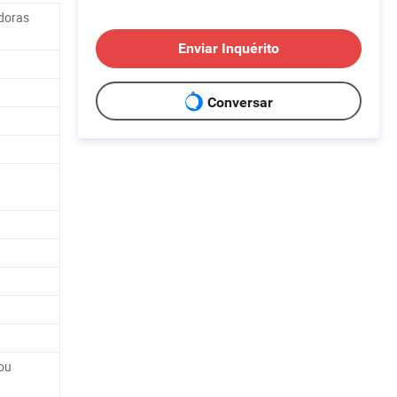
doras
Enviar Inquérito
Conversar
ou