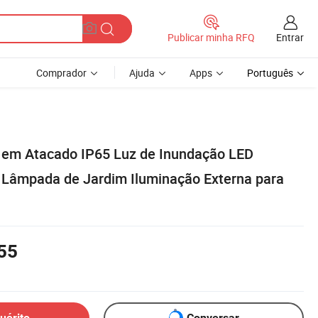
Entrar
Publicar minha RFQ
Comprador
Ajuda
Apps
Português
 em Atacado IP65 Luz de Inundação LED
e Lâmpada de Jardim Iluminação Externa para
55
uérito
Conversar