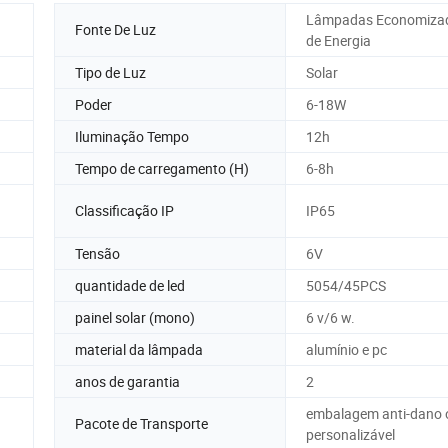
Lâmpadas Economiza
Fonte De Luz
de Energia
Tipo de Luz
Solar
Poder
6-18W
Iluminação Tempo
12h
Tempo de carregamento (H)
6-8h
Classificação IP
IP65
Tensão
6V
quantidade de led
5054/45PCS
painel solar (mono)
6 v/6 w.
material da lâmpada
alumínio e pc
anos de garantia
2
embalagem anti-dano 
Pacote de Transporte
personalizável