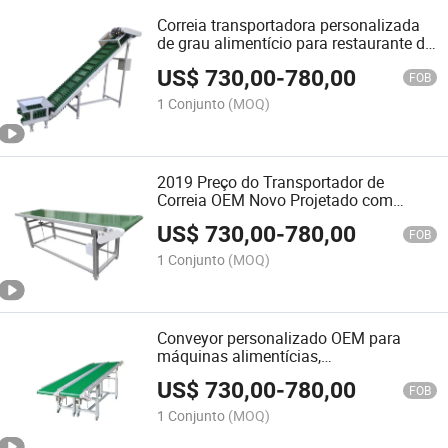
Correia transportadora personalizada
de grau alimentício para restaurante de
hambúrguer
US$
730,00
-
780,00
FOB
1 Conjunto
(MOQ)
2019 Preço do Transportador de
Correia OEM Novo Projetado com
Garantia de Qualidade
US$
730,00
-
780,00
FOB
1 Conjunto
(MOQ)
Conveyor personalizado OEM para
máquinas alimentícias,
transportadores para farmácias,
US$
730,00
-
780,00
transportadores para alimentos
FOB
1 Conjunto
(MOQ)