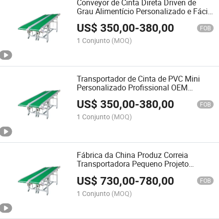
Conveyor de Cinta Direta Driven de
Grau Alimentício Personalizado e Fácil
de Lavar
US$
350,00
-
380,00
FOB
1 Conjunto
(MOQ)
Transportador de Cinta de PVC Mini
Personalizado Profissional OEM
Machine/90 Grau Transportador de
US$
350,00
-
380,00
Cinta de PVC
FOB
1 Conjunto
(MOQ)
Fábrica da China Produz Correia
Transportadora Pequeno Projeto
Sistema de Correia de Baixo Custo
US$
730,00
-
780,00
FOB
1 Conjunto
(MOQ)