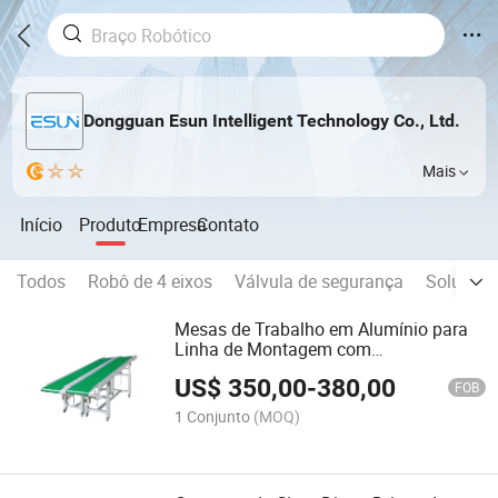
Dongguan Esun Intelligent Technology Co., Ltd.
Mais
Início
Produto
Empresa
Contato
Todos
Robô de 4 eixos
Válvula de segurança
Solução 
Mesas de Trabalho em Alumínio para
Linha de Montagem com
Transportador de Cinta em Alta Venda
US$
350,00
-
380,00
FOB
1 Conjunto
(MOQ)