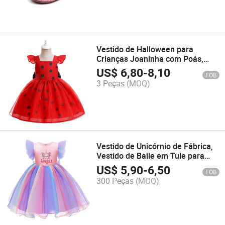
Vestido de Halloween para
Crianças Joaninha com Poás,
Manga Voando, Vestido de
US$
6,80
-
8,10
FOB
Princesa Cosplay
3 Peças
(MOQ)
Vestido de Unicórnio de Fábrica,
Vestido de Baile em Tule para
Menina, Fantasias para Festa de
US$
5,90
-
6,50
FOB
Aniversário
300 Peças
(MOQ)