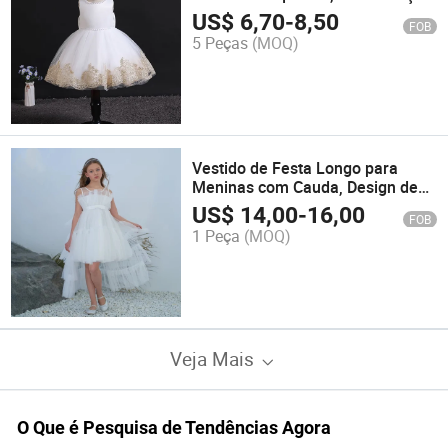
Vestido de Princesa em Renda e
US$
6,70
-
8,50
FOB
Tule
5 Peças
(MOQ)
Vestido de Festa Longo para
Meninas com Cauda, Design de
Frock para Bebê, Vestido de
US$
14,00
-
16,00
FOB
Princesa para Menina
1 Peça
(MOQ)
Veja Mais
O Que é Pesquisa de Tendências Agora