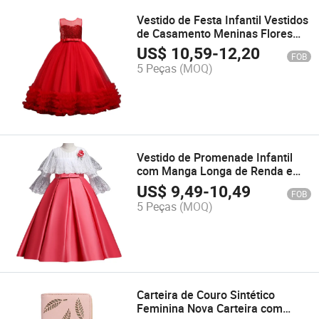
Vestido de Festa Infantil Vestidos
de Casamento Meninas Flores
Vestido de Baile Puff Longo
US$
10,59
-
12,20
FOB
5 Peças
(MOQ)
Vestido de Promenade Infantil
com Manga Longa de Renda e
Bordado de Flores para Crianças
US$
9,49
-
10,49
FOB
por Atacado
5 Peças
(MOQ)
Carteira de Couro Sintético
Feminina Nova Carteira com