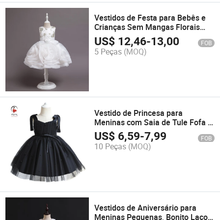
Vestidos de Festa para Bebês e
Crianças Sem Mangas Florais
Vestido de Baile para Usar
US$
12,46
-
13,00
FOB
Vestido de Princesa
5 Peças
(MOQ)
Vestido de Princesa para
Meninas com Saia de Tule Fofa e
Contas para Aniversário
US$
6,59
-
7,99
FOB
10 Peças
(MOQ)
Vestidos de Aniversário para
Meninas Pequenas, Bonito Laço,