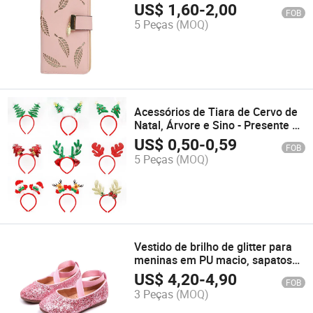
Zíper Fivela Clip para Moedas
US$
1,60
-
2,00
FOB
5 Peças
(MOQ)
Acessórios de Tiara de Cervo de
Natal, Árvore e Sino - Presente de
Natal
US$
0,50
-
0,59
FOB
5 Peças
(MOQ)
Vestido de brilho de glitter para
meninas em PU macio, sapatos
de dança ballet para crianças
US$
4,20
-
4,90
FOB
com lantejoulas
3 Peças
(MOQ)