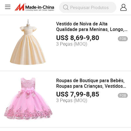
Vestido de Noiva de Alta
Qualidade para Meninas, Longo,
Floral, para Festa de Aniversário,
US$
8,69
-
9,80
FOB
Vestido Fluffy
3 Peças
(MOQ)
Roupas de Boutique para Bebês,
Roupas para Crianças, Vestidos
para Meninas, Vestido com
US$
7,99
-
8,85
FOB
Lantejoulas e Bordados
3 Peças
(MOQ)