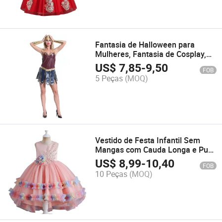
Fantasia de Halloween para
Mulheres, Fantasia de Cosplay,
Lingerie Sexy, Conjunto de
US$
7,85
-
9,50
FOB
Fantasia de Cheerleader Glee
5 Peças
(MOQ)
Vestido de Festa Infantil Sem
Mangas com Cauda Longa e Puff
para Crianças
US$
8,99
-
10,40
FOB
10 Peças
(MOQ)