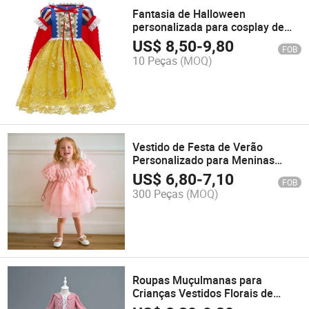
Fantasia de Halloween
personalizada para cosplay de
princesa Branca de Neve
US$
8,50
-
9,80
FOB
10 Peças
(MOQ)
Vestido de Festa de Verão
Personalizado para Meninas
Bebê Vestido de Aniversário
US$
6,80
-
7,10
FOB
300 Peças
(MOQ)
Roupas Muçulmanas para
Crianças Vestidos Florais de
Aniversário Vestido de Princesa