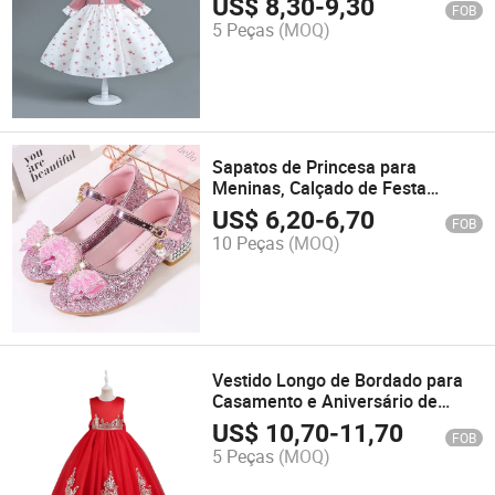
US$
8,30
-
9,30
FOB
5 Peças
(MOQ)
Sapatos de Princesa para
Meninas, Calçado de Festa
Infantil, Sapatos Altos Brilhantes
US$
6,20
-
6,70
FOB
com Cristais
10 Peças
(MOQ)
Vestido Longo de Bordado para
Casamento e Aniversário de
Meninas, Sem Mangas, Vestidos
US$
10,70
-
11,70
FOB
de Flores
5 Peças
(MOQ)