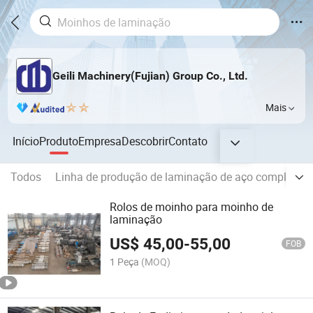
Geili Machinery(Fujian) Group Co., Ltd.
Mais
Início
Produto
Empresa
Descobrir
Contato
Todos
Linha de produção de laminação de aço completa
Rolos de moinho para moinho de
laminação
US$
45,00
-
55,00
FOB
1 Peça
(MOQ)