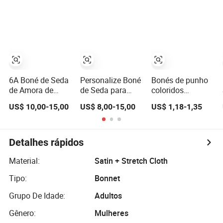
para Noite, Sono
Real 16momme
de Banho
e Banho
para Mulheres
Elástica Larga
Dormindo com
Faixa Larga
Laço Ajustável
Touca de Dormir
Satinada
6A Boné de Seda
Personalize Boné
Bonés de punho
de Amora de
de Seda para
coloridos
Grau (impressão
Cabelos
personalizados
US$ 10,00-15,00
US$ 8,00-15,00
US$ 1,18-1,35
personalizável)
Cacheados e
de alta qualidade
Naturais
para adultos com
impressão por
sublimação
Detalhes rápidos
Material:
Satin + Stretch Cloth
Tipo:
Bonnet
Grupo De Idade:
Adultos
Gênero:
Mulheres