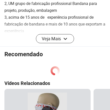
2, UM grupo de fabricação profissional Bandana para
projeto, produção, embalagem
3, acima de 15 anos de experiência profissional de
fabricação de bandana e mais de 10 anos que exportam a
experiência
4, valorizamos e respeitamos cada hóspede, atribuímos
Veja Mais
importância a cada pedido
5, serviço OEM/ODM
Recomendado
6, entregar a encomenda atempadamente
7, boa qualidade: Temos um sistema rigoroso de controlo
da qualidade
8, entrega rápida e barata: Temos um grande desconto do
Vídeos Relacionados
transitário (Contrato longo)
9, MOQ baixo: Pode encontrar muito bem seu negócio
promotional