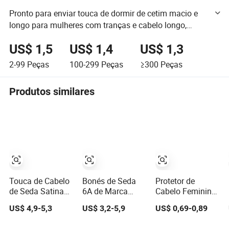
Pronto para enviar touca de dormir de cetim macio e
longo para mulheres com tranças e cabelo longo,
ajustável com fecho de seda
US$ 1,5
US$ 1,4
US$ 1,3
2-99
Peças
100-299
Peças
≥300
Peças
Produtos similares
Touca de Cabelo
Bonés de Seda
Protetor de
de Seda Satinada
6A de Marca
Cabelo Feminino
com Laço, Touca
Personalizada
Grande Touca de
US$ 4,9-5,3
US$ 3,2-5,9
US$ 0,69-0,89
de Seda com
por Atacado
Noite de Seda
Borda Ajustável
100% de Seda
Satinada Touca