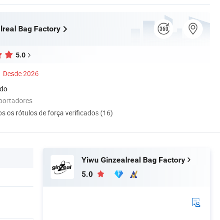
lreal Bag Factory
5.0
Desde 2026
ado
portadores
s os rótulos de força verificados (16)
Yiwu Ginzealreal Bag Factory
5.0