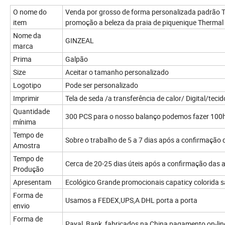
O nome do
Venda por grosso de forma personalizada padrão T
item
promoção a beleza da praia de piquenique Thermal
Nome da
GINZEAL
marca
Prima
Galpão
Size
Aceitar o tamanho personalizado
Logotipo
Pode ser personalizado
Imprimir
Tela de seda /a transferência de calor/ Digital/teci
Quantidade
300 PCS para o nosso balanço podemos fazer 100
mínima
Tempo de
Sobre o trabalho de 5 a 7 dias após a confirmação 
Amostra
Tempo de
Cerca de 20-25 dias úteis após a confirmação das
Produção
Apresentam
Ecológico Grande promocionais capaticy colorida 
Forma de
Usamos a FEDEX,UPS,A DHL porta a porta
envio
Forma de
Payal ,Bank ,fabricados na China pagamento on-lin