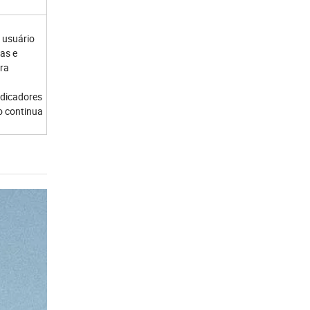
 usuário
as e
ara
ndicadores
o continua