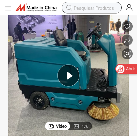
Abrir
Vídeo
1
/
6