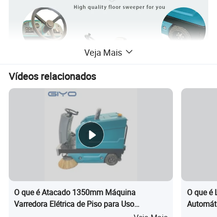
Veja Mais
Vídeos relacionados
Característica
Unidade
O que é Atacado 1350mm Máquina
O que é 
Varredora Elétrica de Piso para Uso
Automáti
Caminho de limpeza
mm
1550
Industrial
Aspirado