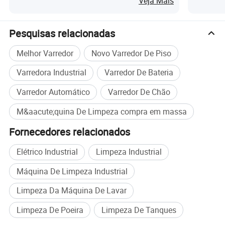
Veja Mais
Diâmetro da escova principal
mm
790
Diâmetro da escova lateral
mm
380 * 2
Pesquisas relacionadas
Dimensão
mm
1820 * 1132 * 1387
m2
Melhor Varredor
Novo Varredor De Piso
Área do filtro
8
Horas de trabalho
H
4-6
Varredora Industrial
Varredor De Bateria
Capacidade de inclinação
°
< 25 °
Varredor Automático
Varredor De Chão
Depósito de água
L
150
M&aacute;quina De Limpeza compra em massa
Tanque de abaage
L
155
Fornecedores relacionados
Motor de accionamento
W
1200
Elétrico Industrial
Limpeza Industrial
Motor de vácuo
W
500
Máquina De Limpeza Industrial
Motor da escova principal
W
800
Motor da escova lateral
W
100 * 2
Limpeza Da Máquina De Lavar
Nível de ruído
DBA
68
Limpeza De Poeira
Limpeza De Tanques
Capacidade da bateria de chumbo-ácido
V/Ah
48V107Ah