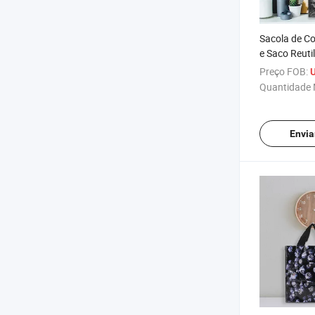
Sacola de Co
e Saco Reutil
Polipropile
Preço FOB:
Quantidade 
Envia