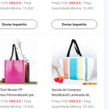
o
Woven Durável com Alça
 FOB:
/ Peça
Preço FOB:
/ Peça
US$ 0,5
US$ 0,5
Ajustável
tidade Mínima:
10.000 Peças
Quantidade Mínima:
10.000 Peças
Enviar Inquérito
Enviar Inquérito
 Tote Woven PP
Sacola de Compras
sso Personalizado para
Reutilizável Laminada de
ntes e Compras -
Polipropileno Personalizada
 FOB:
/ Peça
Preço FOB:
/ Peça
US$ 0,5
US$ 0,5
agem Reutilizável
para Armazenamento de
tidade Mínima:
10.000 Peças
Quantidade Mínima:
10.000 Peças