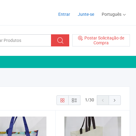
Entrar
Junte-se
Português
Postar Solicitação de
Compra
1
/
30