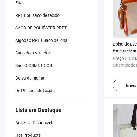
Fita
RPET ou saco de tecido
SACO DE POLIÉSTER RPET
Algodão RPET Saco de lona
Bolsa de Escr
Personalizad
Saco do resfriador
Armazename
Preço FOB:
Compras, To
Quantidade 
Saco COSMÉTICOS
Alça para O
Bolsa de malha
Envia
De PP saco de tecido
Lista em Destaque
Amostra Disponível
Hot Products