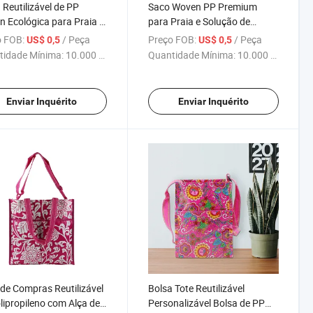
 Reutilizável de PP
Saco Woven PP Premium
 Ecológica para Praia e
para Praia e Solução de
aria com Alça de Ombro
Embalagem para Compras
 FOB:
/ Peça
Preço FOB:
/ Peça
US$ 0,5
US$ 0,5
tidade Mínima:
10.000 Peças
Quantidade Mínima:
10.000 Peças
Enviar Inquérito
Enviar Inquérito
de Compras Reutilizável
Bolsa Tote Reutilizável
lipropileno com Alça de
Personalizável Bolsa de PP