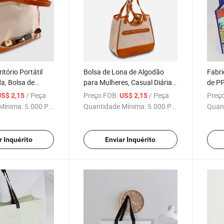
itório Portátil
Bolsa de Lona de Algodão
Fabri
a, Bolsa de
para Mulheres, Casual Diária,
de P
nto para
Bolsa de Compras, Sling
Perso
/ Peça
Preço FOB:
/ Peça
Preço
US$ 2,15
US$ 2,15
te de Lona com
Pres
Mínima:
5.000 Peças
Quantidade Mínima:
5.000 Peças
Quan
mbro
r Inquérito
Enviar Inquérito