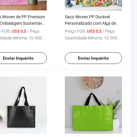
s Woven de PP Premium
Saco Woven PP Durável
 Embalagem Sustentável
Personalizado com Alça de
ilosa
Ombro - Ideal para Uso na
 FOB:
/ Peça
Preço FOB:
/ Peça
US$ 0,5
US$ 0,5
Praia e Compras
tidade Mínima:
10.000 Peças
Quantidade Mínima:
10.000 Peças
Enviar Inquérito
Enviar Inquérito