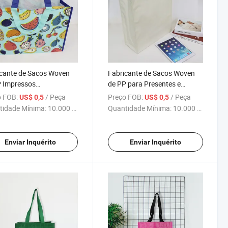
cante de Sacos Woven
Fabricante de Sacos Woven
P Impressos
de PP para Presentes e
nalizados para
Compras - Saco de
 FOB:
/ Peça
Preço FOB:
/ Peça
US$ 0,5
US$ 0,5
entes e Compras
Embalagem Reutilizável com
tidade Mínima:
10.000 Peças
Quantidade Mínima:
10.000 Peças
Alça de Ombro
Enviar Inquérito
Enviar Inquérito