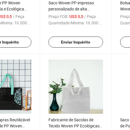
de PP Woven
Saco Woven PP impresso
Bolsa
a e Ecológica
personalizado de alta
Woven
tes e Compras
qualidade para solução de
Merce
/ Peça
Preço FOB:
/ Peça
Preço
US$ 0,5
US$ 0,5
embalagem e
Mínima:
10.000 Peças
Quantidade Mínima:
10.000 Peças
Quan
empacotamento durável
r Inquérito
Enviar Inquérito
ras Reutilizável
Fabricante de Sacolas de
Saco 
 de PP Woven
Tecido Woven PP Ecológicas
de Po