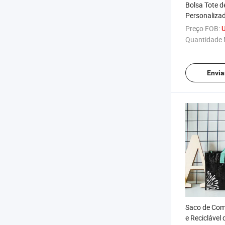
Bolsa Tote 
Personalizad
para Presen
Preço FOB:
Quantidade 
Envia
Saco de Comp
e Reciclável