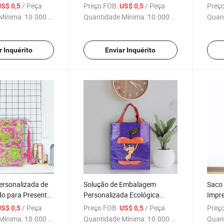
m Alça para
para Impressão
Ombr
/ Peça
Preço FOB:
/ Peça
Preço
US$ 0,5
US$ 0,5
Personalizada e Compras
Mínima:
10.000 Peças
Quantidade Mínima:
10.000 Peças
Quan
r Inquérito
Enviar Inquérito
ersonalizada de
Solução de Embalagem
Saco
do para Presentes
Personalizada Ecológica
Impre
om Alça de
Reutilizável em Sacola de
Prese
/ Peça
Preço FOB:
/ Peça
Preço
US$ 0,5
US$ 0,5
Polipropileno para Compras
Embal
Mínima:
10.000 Peças
Quantidade Mínima:
10.000 Peças
Quan