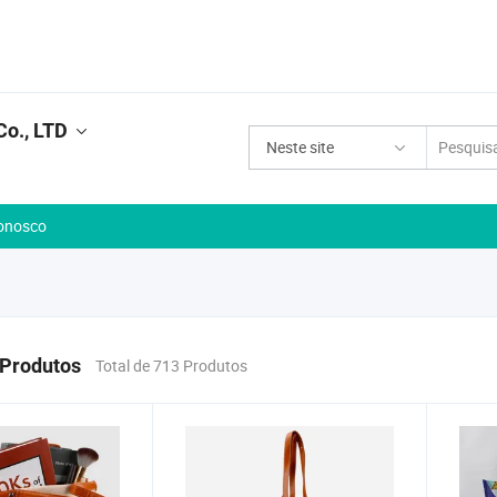
Co., LTD
Neste site
onosco
 Produtos
Total de 713 Produtos