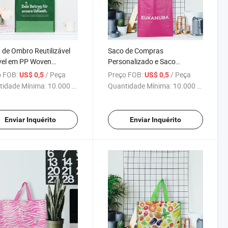
 de Ombro Reutilizável
Saco de Compras
vel em PP Woven
Personalizado e Saco
gica para Presentes e
Reutilizável Durável de PP
 FOB:
/ Peça
Preço FOB:
/ Peça
US$ 0,5
US$ 0,5
ras
Woven
tidade Mínima:
10.000 Peças
Quantidade Mínima:
10.000 Peças
Enviar Inquérito
Enviar Inquérito