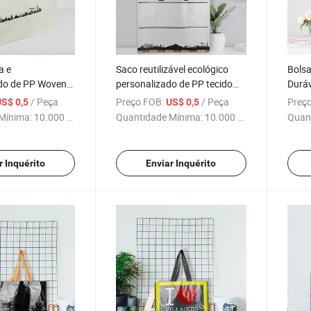
a e
Saco reutilizável ecológico
Bolsa
do de PP Woven
personalizado de PP tecido
Durá
sonalizado -
com cordão de malha
Ecoló
/ Peça
Preço FOB:
/ Peça
Preço
US$ 0,5
US$ 0,5
balagem
promocional e para compras
Comp
Mínima:
10.000 Peças
Quantidade Mínima:
10.000 Peças
Quan
rável
r Inquérito
Enviar Inquérito