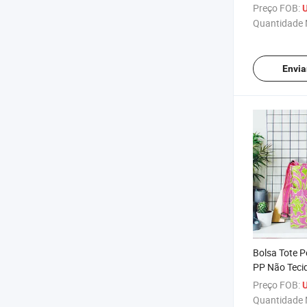
Impresso co
Preço FOB:
Ombro
Quantidade 
Envia
Bolsa Tote P
PP Não Teci
e Compras c
Preço FOB:
Ombro
Quantidade 