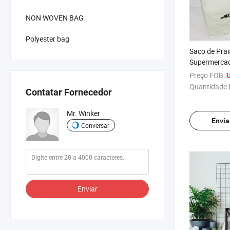
NON WOVEN BAG
Polyester bag
Saco de Prai
Supermerca
Impresso Per
Preço FOB:
Saco de Em
Quantidade 
Contatar Fornecedor
Laminado Du
Mr. Winker
Envia
Conversar
Enviar