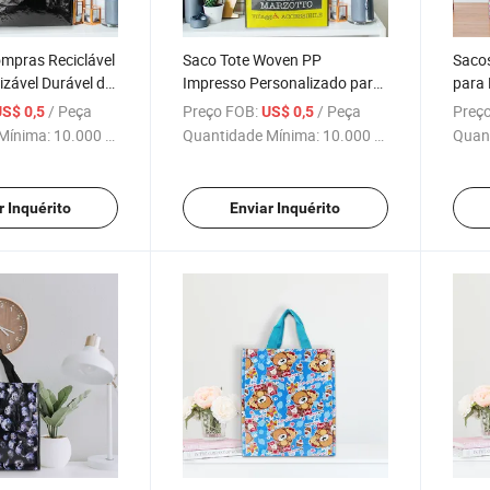
mpras Reciclável
Saco Tote Woven PP
Saco
izável Durável de
Impresso Personalizado para
para
no Woven
Presentes e Compras
e Est
/ Peça
Preço FOB:
/ Peça
Preço
US$ 0,5
US$ 0,5
Mínima:
10.000 Peças
Quantidade Mínima:
10.000 Peças
Quan
r Inquérito
Enviar Inquérito