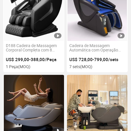
D188 Cadeira de Massagem
Cadeira de Massagem
Corporal Completa com 8
Automática com Operação
Rolos Pontiagudos Fixos
por Moeda e Material HDPE
Modo de Gravidade Zero
Premium
US$ 299,00-388,00/Peça
US$ 728,00-799,00/sets
1 Peça
(MOQ)
7 sets
(MOQ)