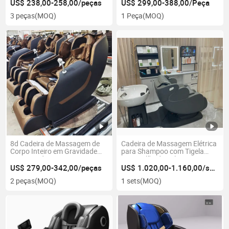
Massagem Profunda
US$ 238,00-258,00/peças
US$ 299,00-388,00/Peça
3 peças
(MOQ)
1 Peça
(MOQ)
8d Cadeira de Massagem de
Cadeira de Massagem Elétrica
Corpo Inteiro em Gravidade
para Shampoo com Tigela
Zero, Venda Quente, Luxuosa
para Salão de Beleza e
em Casa, Massagem Elétrica
Barbeiro em Promoção
US$ 279,00-342,00/peças
US$ 1.020,00-1.160,00/sets
para os Pés
2 peças
(MOQ)
1 sets
(MOQ)