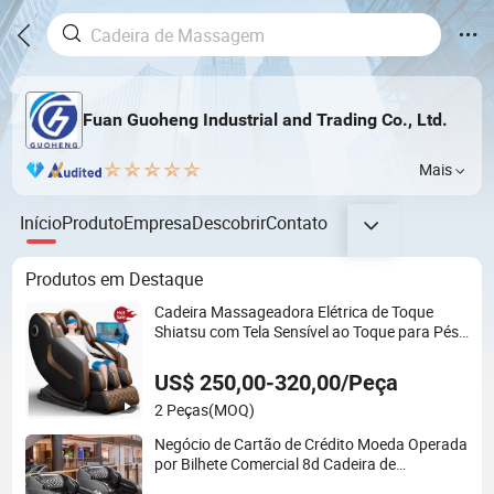
Fuan Guoheng Industrial and Trading Co., Ltd.
Mais
Início
Produto
Empresa
Descobrir
Contato
Produtos em Destaque
Cadeira Massageadora Elétrica de Toque
Shiatsu com Tela Sensível ao Toque para Pés
de Luxo SPA Zero Gravity 4D Cadeira de
Massagem Corporal Completa
US$ 250,00-320,00/Peça
2 Peças
(MOQ)
Negócio de Cartão de Crédito Moeda Operada
por Bilhete Comercial 8d Cadeira de
Massagem Elétrica Recliner de Corpo Inteiro