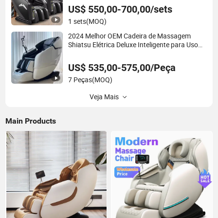
com Sistema de Pagamento em Gravidade
US$ 550,00-700,00/sets
Zero 2024
1 sets
(MOQ)
2024 Melhor OEM Cadeira de Massagem
Shiatsu Elétrica Deluxe Inteligente para Uso
Doméstico em Posição Zero Gravity de
Tamanho Grande com Massagem para os
US$ 535,00-575,00/Peça
Pés 4D Alta Qualidade
7 Peças
(MOQ)
Veja Mais
Main Products