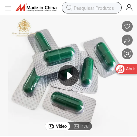
Abrir
Vídeo
1
/
6