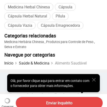
Medicina Herbal Chinesa
Cápsula
Cápsula Herbal Natural
Pílula
Cápsula Vazia
Cápsula Emagrecedora
Categorias relacionadas
Medicina Herbária Chinesa
,
Produtos para Controle de Peso
,
Seiva e Extrato
Navegue por categorias
Início
Saúde & Medicina
Alimento Saudável
Produtos Populares
Preço dos Produtos Quentes
Olá
,
por favor clique aqui para entrar em contato com
Produtos Quentes por Atacado
Comprador de Estrela
o fornecedor para obter mais informações.
Site do PC
Percepções
Sobre
Acordo do Usuário
Política de Privacidade
Contato
Copyright © 2026 Focus Technology Co., Ltd. All Rights Reserved
Enviar Inquérito
Conversar