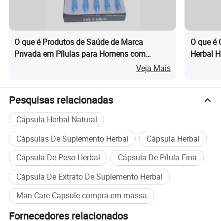
Digite
Suplementos de ervas
1. Crianças e adolescentes do sexo feminino não podem tomá-la.
2.não é permitido tomar antidepressivos e anti-hipertensivos ao mesmo tempo quando você está tomando-o.
3.as pessoas que têm hipertensão ou doença cardíaca não podem tomá-la.
Atenção
4.é melhor que o faça exame com água morna, não o faça exame com vinho ou café.
O que é Produtos de Saúde de Marca
O que é 
5. Este produto não pode substituir medicamentos
Privada em Pílulas para Homens com
Herbal 
Método de armazenamento
Por favor, mantenha-se num local fresco e seco no quarto temperatura
Serviços
OEM & ODM e Etiqueta e caixa privada
Queratina, Cabra, Tribulus e Ginseng
Aumenta
Veja Mais
Embalagem
Volume, garrafa, blister ou requisito do cliente
Tempo de entrega
Depende da quantidade da sua encomenda
Pesquisas relacionadas
Perfil da empresa
Cápsula Herbal Natural
Cápsulas De Suplemento Herbal
Cápsula Herbal
Cápsula De Peso Herbal
Cápsula De Pílula Fina
Cápsula De Extrato De Suplemento Herbal
Man Care Capsule compra em massa
Fornecedores relacionados