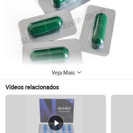
Veja Mais
Vídeos relacionados
Descrição do produto
500 mg/cápsula ou embalagem por pedido.
pacote
Ingredientes
Ginseng, Songaria cynomorium, gengibre preto, Thaidland Butea superba, raiz epimedium, ganoderma lúcida.
Para mais informações sobre o produto, contacte-nos
Função
Dosagem
Adulto macho 1 vez por dia, 1 cápsula de cada vez