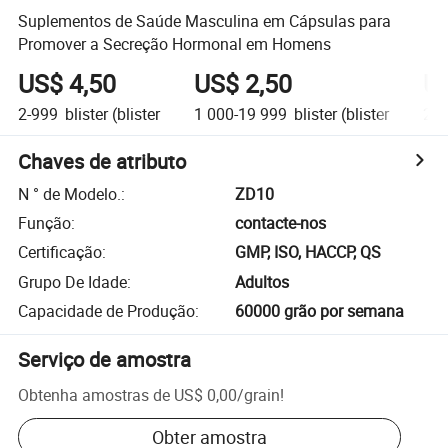
Suplementos de Saúde Masculina em Cápsulas para
Promover a Secreção Hormonal em Homens
US$ 4,50
US$ 2,50
US
2-999
blister (blister
1 000-19 999
blister (blister
20 
Chaves de atributo
N ° de Modelo.
:
ZD10
Função
:
contacte-nos
Certificação
:
GMP, ISO, HACCP, QS
Grupo De Idade
:
Adultos
Capacidade de Produção
:
60000 grão por semana
Serviço de amostra
Obtenha amostras de
US$ 0,00
/
grain
!
Obter amostra