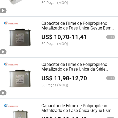
50 Peças
(MOQ)
Capacitor de Filme de Polipropileno
Metalizado de Fase Única Geyue Bsmj
Série Capacitor de Auto-Cura Capacitor
US$
10,70
-
11,41
Shunt 0.25kv Bsmj0.25-3-1
FOB
50 Peças
(MOQ)
Capacitor de Filme de Polipropileno
Metalizado de Fase Única da Série
Geyue Bsmj Capacitor de Desvio
US$
11,98
-
12,70
Autocurativo 0.25kv Bsmj0.25-5-1
FOB
50 Peças
(MOQ)
Capacitor de Filme de Polipropileno
Metalizado de Fase Única Geyue Bsmj
Série Capacitor de Auto-Cura Capacitor