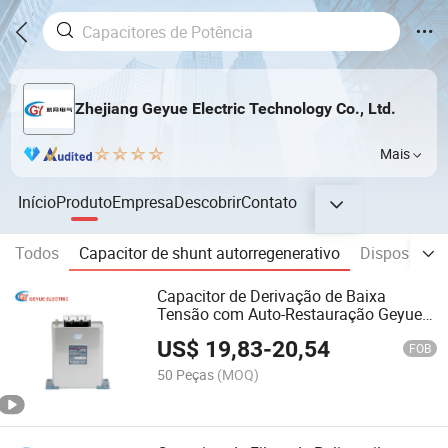
Zhejiang Geyue Electric Technology Co., Ltd.
Mais
Início
Produto
Empresa
Descobrir
Contato
Todos
Capacitor de shunt autorregenerativo
Dispositivo
Capacitor de Derivação de Baixa
Tensão com Auto-Restauração Geyue
Bmsj 450V 20kvar
US$
19,83
-
20,54
FOB
50 Peças
(MOQ)