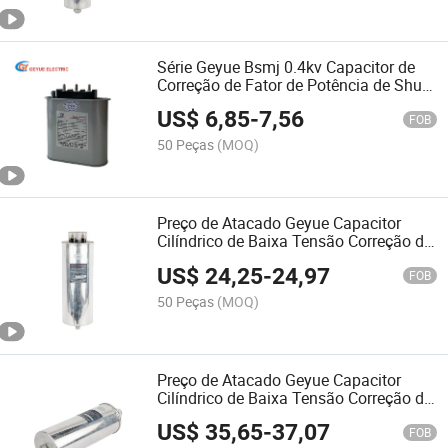
Série Geyue Bsmj 0.4kv Capacitor de
Correção de Fator de Potência de Shunt
de Polipropileno Metalizado Trifásico
US$
6,85
-
7,56
MKP com Auto-Restabelecimento
FOB
50 Peças
(MOQ)
Preço de Atacado Geyue Capacitor
Cilíndrico de Baixa Tensão Correção do
Fator de Potência Bsmj (Y) 0.45-20-3
US$
24,25
-
24,97
FOB
50 Peças
(MOQ)
Preço de Atacado Geyue Capacitor
Cilíndrico de Baixa Tensão Correção do
Fator de Potência Bsmj (Y) 0.525-30-3
US$
35,65
-
37,07
FOB