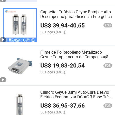
Capacitor Trifásico Geyue Bsmj de Alto
Desempenho para Eficiência Energética
US$
39,94
-
40,65
FOB
50 Peças
(MOQ)
Filme de Polipropileno Metalizado
Geyue Complemento de Compensação
de Potência Reativa de Baixa Tensão
US$
19,83
-
20,54
Capacitor de Derivação de Baixa
FOB
Tensão de Auto-Reparo Bsmj
50 Peças
(MOQ)
Cilindro Geyue Bsmj Auto-Cura Desvio
Elétrico Economizar DC AC 3 Fase Três
Fase kvar Capacitor de Potência
US$
36,95
-
37,66
FOB
50 Peças
(MOQ)