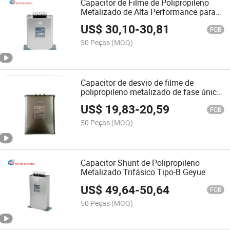
Capacitor de Filme de Polipropileno
Metalizado de Alta Performance para
Sistemas Trifásicos
US$
30,10
-
30,81
FOB
50 Peças
(MOQ)
Capacitor de desvio de filme de
polipropileno metalizado de fase única
da série Geyue Bmsj com autocura
US$
19,83
-
20,59
FOB
50 Peças
(MOQ)
Capacitor Shunt de Polipropileno
Metalizado Trifásico Tipo-B Geyue
US$
49,64
-
50,64
FOB
50 Peças
(MOQ)