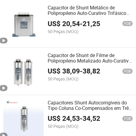
Capacitor de Shunt Metálico de
Polipropileno Auto-Curativo Trifásico
Série Geyue Bmsj Tipo-I
US$
20,54
-
21,25
FOB
50 Peças
(MOQ)
Capacitor de Shunt de Filme de
Polipropileno Metalizado Auto-Curativo
da Série Geyue Bsmj (Y) Trifásico de
US$
38,09
-
38,82
Cilindro (Compensação Trifásica)
FOB
50 Peças
(MOQ)
Capacitores Shunt Autocorrigíveis do
Tipo Coluna Co-Compensados em Três
Fases com Maior Precisão 7.5kvar
US$
24,53
-
34,52
FOB
50 Peças
(MOQ)