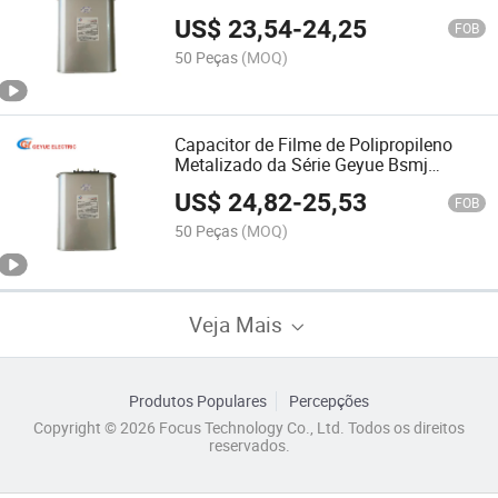
Polipropileno Metalizado Auto-Curativo
US$
23,54
-
24,25
Capacitor de Desvio 0.25kv Bsmj0.25-
FOB
12-1 Capacitor Série Bsmj
50 Peças
(MOQ)
Capacitor de Filme de Polipropileno
Metalizado da Série Geyue Bsmj
Capacitor Monofásico Auto-Curativo
US$
24,82
-
25,53
Capacitor de Desvio 0.25kv Bsmj0.25-
FOB
15-1 Capacitor de Desvio Auto-Curativo
50 Peças
(MOQ)
Veja Mais
Produtos Populares
Percepções
Copyright © 2026 Focus Technology Co., Ltd. Todos os direitos
reservados.