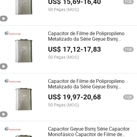
US$
15,69
-
16,40
Shunt 0.25kv Bsmj0.25-6-1
FOB
50 Peças
(MOQ)
Capacitor de Filme de Polipropileno
Metalizado da Série Geyue Bsmj
Capacitor Monofásico Auto-Curativo
US$
17,12
-
17,83
Capacitor de Desvio 0.25kv Bsmj0.25-
FOB
8-1
50 Peças
(MOQ)
Capacitor de Filme de Polipropileno
Metalizado da Série Geyue Bsmj
Capacitor Monofásico Auto-Curativo
US$
19,97
-
20,68
Capacitor de Desvio 0.25kv Bsmj0.25-
FOB
10-1 ODM
50 Peças
(MOQ)
Capacitor Geyue Bsmj Série Capacitor
Monofásico Capacitor de Filme de