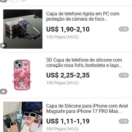
Capa de telefone rígida em PC com
proteção de câmera de foco
automático com borda eletroplated
US$
1,90
-
2,10
para iPhone 17
FOB
100 Peças
(MOQ)
3D Capa de telefone de silicone com
coração rosa fofo, borboleta e laço
para iPhone
US$
2,25
-
2,35
FOB
100 Peças
(MOQ)
Capa de Silicone para iPhone com Anel
Magsafe para iPhone 17 PRO Max
para iPhone 16 PRO
US$
1,11
-
1,19
FOB
300 Peças
(MOQ)