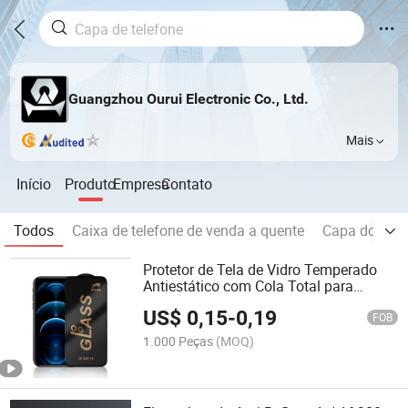
Guangzhou Ourui Electronic Co., Ltd.
Mais
Início
Produto
Empresa
Contato
Todos
Caixa de telefone de venda a quente
Capa do tele
Protetor de Tela de Vidro Temperado
Antiestático com Cola Total para
Xiaomi e Samsung
US$
0,15
-
0,19
FOB
1.000 Peças
(MOQ)