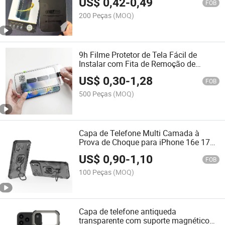
US$
0,42
-
0,49
FOB
200 Peças
(MOQ)
9h Filme Protetor de Tela Fácil de
Instalar com Fita de Remoção de
Poeira para iPhone
US$
0,30
-
1,28
FOB
500 Peças
(MOQ)
Capa de Telefone Multi Camada à
Prova de Choque para iPhone 16e 17
PRO Max Capa de Armadura Híbrida
US$
0,90
-
1,10
com 360 Grau de Suporte Metálico
FOB
100 Peças
(MOQ)
Capa de telefone antiqueda
transparente com suporte magnético