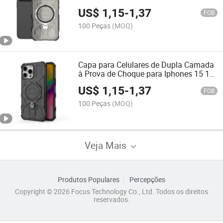
rotativo de 360 graus para iPhones 17
US$
1,15
-
1,37
Air/17 PRO Max capa para celulares
FOB
100 Peças
(MOQ)
Capa para Celulares de Dupla Camada
à Prova de Choque para Iphones 15 16
17 Capa de Telefone Magnética Forte
US$
1,15
-
1,37
com 360 Grau de Suporte Estável
FOB
100 Peças
(MOQ)
Veja Mais
Produtos Populares
Percepções
Copyright © 2026 Focus Technology Co., Ltd. Todos os direitos
reservados.