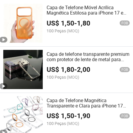
Capa de Telefone Móvel Acrílica
Magnética Estilosa para iPhone 17 e
Outros Modelos
US$
1,50
-
1,80
FOB
100 Peças
(MOQ)
Capa de telefone transparente premium
com protetor de lente de metal para
iPhone 17
US$
1,80
-
2,00
FOB
100 Peças
(MOQ)
Capa de Telefone Magnética
Transparente e Clara para iPhone 17
com Suporte para Lente da Câmera
US$
1,50
-
1,90
FOB
100 Peças
(MOQ)