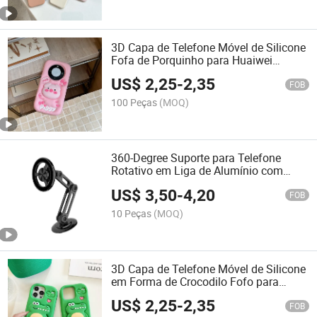
3D Capa de Telefone Móvel de Silicone
Fofa de Porquinho para Huaiwei
Design Personalizado
US$
2,25
-
2,35
FOB
100 Peças
(MOQ)
360-Degree Suporte para Telefone
Rotativo em Liga de Alumínio com
Adsorção Magnética, Suporte para
US$
3,50
-
4,20
Telefone Dobrável
FOB
10 Peças
(MOQ)
3D Capa de Telefone Móvel de Silicone
em Forma de Crocodilo Fofo para
iPhone Design Personalizado
US$
2,25
-
2,35
FOB