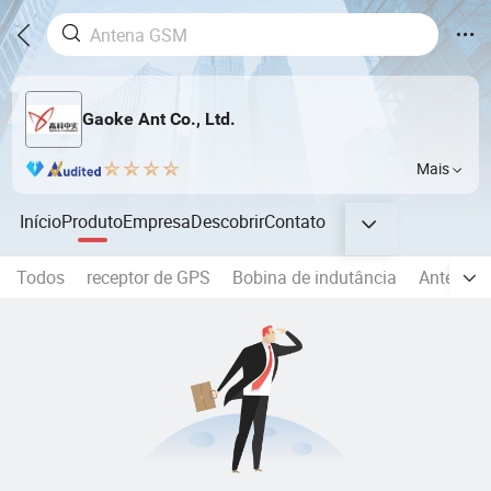
Gaoke Ant Co., Ltd.
Mais
Início
Produto
Empresa
Descobrir
Contato
Todos
receptor de GPS
Bobina de indutância
Antena/r