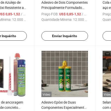
de Azulejo de
Adesivo de Dois Componentes
Cola 
xi Resistente ao
Principalmente Formulado
aço e
Duro
com Resina Epóxi Agente de
const
/ Peça
Preço FOB:
/ Peça
Preço
S$ 0,85-1,52
US$ 0,85-1,52
Cura Selante para Azulejos de
concr
Mínima:
12.000 Peças
Quantidade Mínima:
12.000 Peças
Quan
Cerâmica
r Inquérito
Enviar Inquérito
Vídeo
Víde
a de ancoragem
Adesivo Epóxi de Duas
Selan
 de concreto
Componentes Especialmente
com 