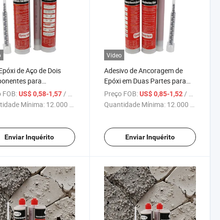
o
Vídeo
Epóxi de Aço de Dois
Adesivo de Ancoragem de
onentes para
Epóxi em Duas Partes para
ragem em Concreto
Construção Profissional
 FOB:
/ Peça
Preço FOB:
/ Peça
US$ 0,58-1,57
US$ 0,85-1,52
tos Químicos para
Selante de Cura Rápida para
tidade Mínima:
12.000 Peças
Quantidade Mínima:
12.000 Peças
trução
Edificações
Enviar Inquérito
Enviar Inquérito