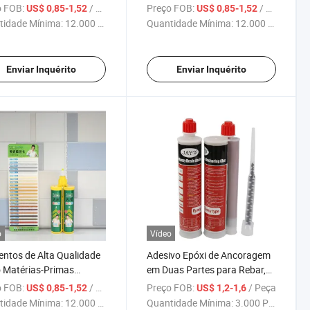
mento Liso e Alta
com alta dureza, selante para
 FOB:
/ Peça
Preço FOB:
/ Peça
US$ 0,85-1,52
US$ 0,85-1,52
a com Resistência ao
azulejos de cerâmica
tidade Mínima:
12.000 Peças
Quantidade Mínima:
12.000 Peças
aste
Enviar Inquérito
Enviar Inquérito
o
Vídeo
ntos de Alta Qualidade
Adesivo Epóxi de Ancoragem
 Matérias-Primas
em Duas Partes para Rebar,
zidas Tecnologia de
Parafusos, Reparação
 FOB:
/ Peça
Preço FOB:
/ Peça
US$ 0,85-1,52
US$ 1,2-1,6
cação Avançada Selante
Estrutural, Cura Rápida, Alta
tidade Mínima:
12.000 Peças
Quantidade Mínima:
3.000 Peças