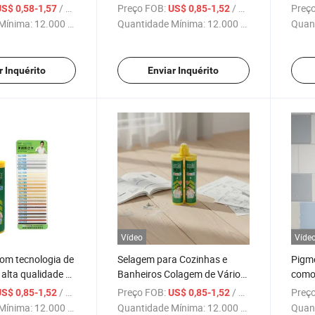
a d'água para
Formulado como um Selante
Acaba
/ Peça
Preço FOB:
/ Peça
Preço
S$ 0,58-1,57
US$ 0,85-1,52
ço
Dedicado para Azulejos de
Durez
Mínima:
12.000 Peças
Quantidade Mínima:
12.000 Peças
Quan
Cerâmica
Desg
r Inquérito
Enviar Inquérito
Vídeo
Víde
om tecnologia de
Selagem para Cozinhas e
Pigme
alta qualidade de
Banheiros Colagem de Vários
como
 selante para
Materiais Duros Selante para
Produ
/ Peça
Preço FOB:
/ Peça
Preço
S$ 0,85-1,52
US$ 0,85-1,52
cerâmica
Azulejos Cerâmicos
Fabri
Mínima:
12.000 Peças
Quantidade Mínima:
12.000 Peças
Quan