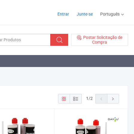
Entrar
Junte-se
Português
Postar Solicitação de
Compra
1
/
2