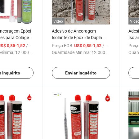
Vídeo
Víde
Ancoragem Epóxi
Adesivo de Ancoragem
Ades
tes para Colagem
Isolante de Epóxi de Dupla
Isola
ação
Componente de Cura Rápida
Resis
/ Peça
Preço FOB:
/ Peça
Preço
S$ 0,85-1,52
US$ 0,85-1,52
para Construção
de An
Mínima:
12.000 Peças
Quantidade Mínima:
12.000 Peças
Quan
r Inquérito
Enviar Inquérito