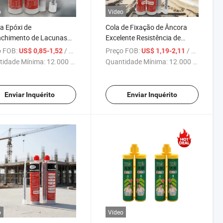
o
Vídeo
a Epóxi de
Cola de Fixação de Âncora
nchimento de Lacunas
Excelente Resistência de
Duas Componentes,
Ligação Adesivo de Duas
 FOB:
/ Peça
Preço FOB:
/ Peça
US$ 0,85-1,52
US$ 1,19-2,11
tência a UV para Cola de
Componentes para
tidade Mínima:
12.000 Peças
Quantidade Mínima:
12.000 Peças
ragem em Construção
Construção
Enviar Inquérito
Enviar Inquérito
o
Vídeo