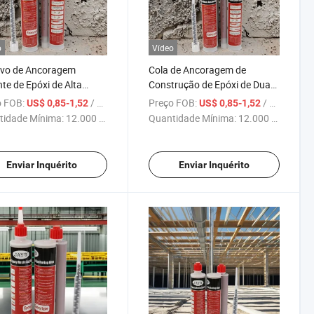
o
Vídeo
ivo de Ancoragem
Cola de Ancoragem de
nte de Epóxi de Alta
Construção de Epóxi de Duas
tência para Profissionais
Componentes de Alto
 FOB:
/ Peça
Preço FOB:
/ Peça
US$ 0,85-1,52
US$ 0,85-1,52
tienvelhecimento
Desempenho à Prova de
tidade Mínima:
12.000 Peças
Quantidade Mínima:
12.000 Peças
Tempo
Enviar Inquérito
Enviar Inquérito