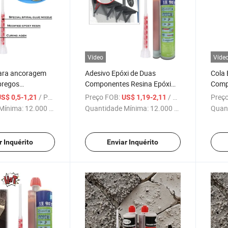
Vídeo
Víde
para ancoragem
Adesivo Epóxi de Duas
Cola 
pregos
Componentes Resina Epóxi
Comp
 Ab Part
Injetável Cola de Ancoragem
Anco
/ Peça
Preço FOB:
/ Peça
Preço
S$ 0,5-1,21
US$ 1,19-2,11
para Construção em Concreto
Produ
Mínima:
12.000 Peças
Quantidade Mínima:
12.000 Peças
Quan
Cons
r Inquérito
Enviar Inquérito