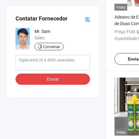
Vídeo
Adesivo de E
Contatar Fornecedor
de Duas Com
Materiais d
Mr. Sam
Preço FOB:
U
Sales
Quantidade 
Conversar
Envia
Enviar
Vídeo