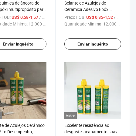
química de âncora de
Selante de Azulejos de
póxi multipropósito para
Cerâmica Adesivo Epóxi
rução de juntas de
Preenchimento de Fissuras
 FOB:
/ Peça
Preço FOB:
/ Peça
US$ 0,58-1,57
US$ 0,85-1,52
eto
Selante para Azulejos
tidade Mínima:
12.000 Peças
Quantidade Mínima:
12.000 Peças
Enviar Inquérito
Enviar Inquérito
o
Vídeo
te de Azulejos Cerâmico
Excelente resistência ao
Alto Desempenho,
desgaste, acabamento suave