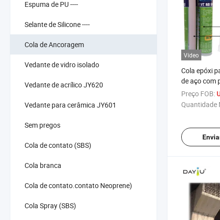
Espuma de PU ----
Selante de Silicone ----
Cola de Ancoragem
Vídeo
Vedante de vidro isolado
Cola epóxi 
de aço com 
Vedante de acrílico JY620
modificados
Preço FOB:
U
Quantidade 
Vedante para cerâmica JY601
Sem pregos
Envia
Cola de contato (SBS)
Cola branca
Cola de contato.contato Neoprene)
Cola Spray (SBS)