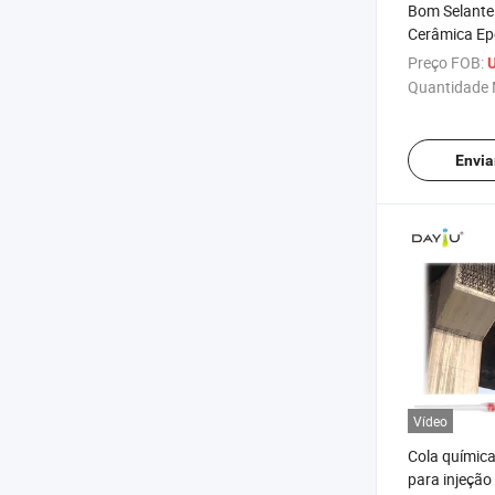
Bom Selante 
Cerâmica Epó
Desgaste e 
Preço FOB:
U
Quantidade 
Envia
Vídeo
Cola químic
para injeção