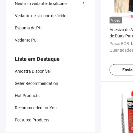
Neutro o vedante de silicone
Vedante de silicone de ácido
Vídeo
Espuma de PU
Adesivo de 
de Duas Par
Vedante PU
Geral e Ved
Preço FOB:
U
Quantidade 
Lista em Destaque
Envia
Amostra Disponível
Seller Recommendation
Hot Products
Recommended for You
Featured Products