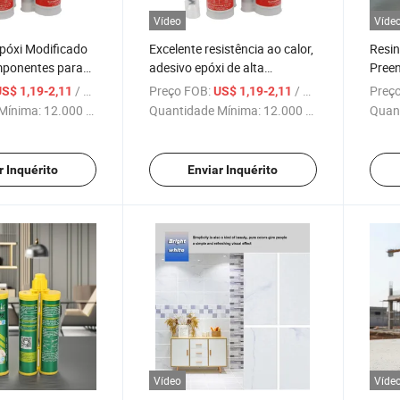
Vídeo
Víde
póxi Modificado
Excelente resistência ao calor,
Resin
ponentes para
adesivo epóxi de alta
Pree
e Construção
resistência em duas
com 
/ Peça
Preço FOB:
/ Peça
Preço
S$ 1,19-2,11
US$ 1,19-2,11
componentes para
Resis
Mínima:
12.000 Peças
Quantidade Mínima:
12.000 Peças
Quan
construção
Anco
r Inquérito
Enviar Inquérito
Vídeo
Víde