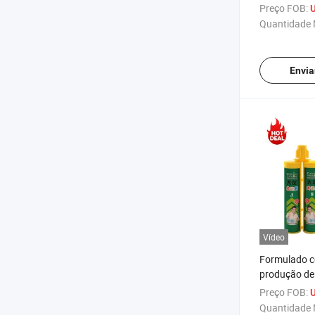
epóxi à prov
Preço FOB:
U
pregos de a
Quantidade 
Envia
Vídeo
Formulado c
produção de 
resina epóxi,
Preço FOB:
U
azulejos de 
Quantidade 