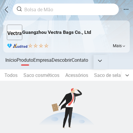
Guangzhou Vectra Bags Co., Ltd
Mais
Início
Produto
Empresa
Descobrir
Contato
Todos
Saco cosméticos
Acessórios
Saco de sela
Co