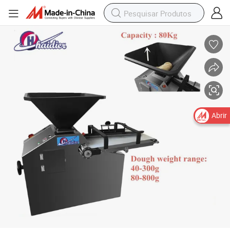
Caixa de massa de pizza Material holandês máquina de pão bola massa
Abrir