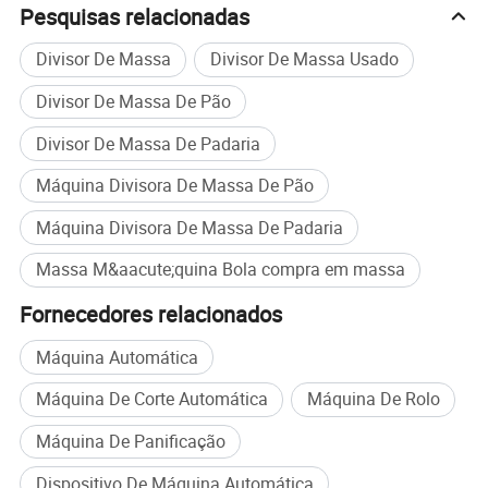
Alta qualidade e preço favorável. Temos o prazer de
Pesquisas relacionadas
receber o seu pedido de informações e voltaremos logo
Divisor De Massa
Divisor De Massa Usado
que possível. Nós nos adimos ao princípio de "qualidade
em primeiro lugar, serviço em primeiro lugar, melhoria
Divisor De Massa De Pão
contínua e inovação para atender os clientes" para a
gestão e "zero defeito, zero reclamações" como o objetivo
Divisor De Massa De Padaria
de qualidade. Para aperfeiçoar o nosso serviço,
Máquina Divisora De Massa De Pão
fornecemos aos produtos uma boa qualidade a um preço
razoável.
Máquina Divisora De Massa De Padaria
Nosso serviço de garantia: Primeiro, podemos instalar os
Massa M&aacute;quina Bola compra em massa
equipamentos de padaria para você em sua padaria. Em
segundo lugar, o serviço de garantia é toda a vida útil das
Fornecedores relacionados
máquinas e os primeiros 14 meses são gratuitos.
Máquina Automática
Máquina De Corte Automática
Máquina De Rolo
Máquina De Panificação
Dispositivo De Máquina Automática