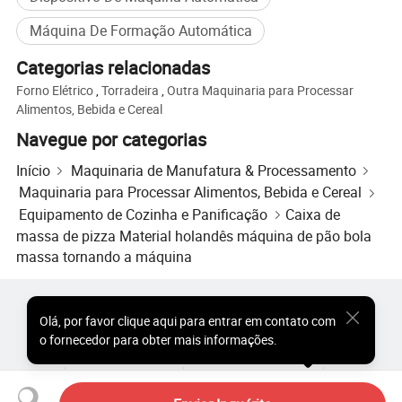
Máquina De Formação Automática
Haidier Máquinas Alimentar Co. Estabelecido em 1990 Co Ltd é uma
das maiores empresas de máquinas de alimentos na área de Hebei, cujo
Categorias relacionadas
fabrico e comércio de alimentos de máquinas é revisão integrativa.
Forno Elétrico
,
Torradeira
,
Outra Maquinaria para Processar
Alimentos, Bebida e Cereal
A empresa presta muita atenção ao controle de qualidade e
Navegue por categorias
gerenciamento de primário. Passámos ISO9001 Sistema de qualidade e
de certificação certificação CE. Os nossos produtos são vendidos em
Início
Maquinaria de Manufatura & Processamento
todo o Norte da China, também exportados para a África do Sul e
Maquinaria para Processar Alimentos, Bebida e Cereal
Sudeste da Ásia, América do Sul, Europa...... em todo o mundo com
Equipamento de Cozinha e Panificação
Caixa de
seu preço razoável e propriedades fiáveis.
massa de pizza Material holandês máquina de pão bola
massa tornando a máquina
Produtos Populares
Preço dos Produtos Quentes
Olá
,
por favor clique aqui para entrar em contato com
Produtos Quentes por Atacado
Comprador de Estrela
o fornecedor para obter mais informações.
Site do PC
Percepções
Sobre
Acordo do Usuário
Política de Privacidade
Contato