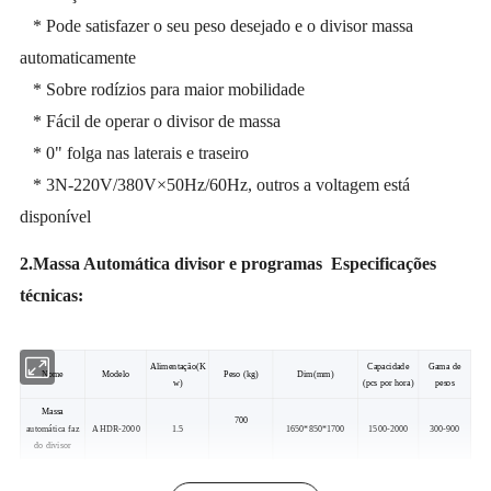
* Pode satisfazer o seu peso desejado e o divisor massa
automaticamente
* Sobre rodízios para maior mobilidade
* Fácil de operar o divisor de massa
* 0" folga nas laterais e traseiro
* 3N-220V/380V×50Hz/60Hz, outros a voltagem está
disponível
2.Massa Automática divisor e programas
Especificações
técnicas:
Alimentação(K
Capacidade
Gama de
Nome
Modelo
Peso (kg)
Dim(mm)
w)
(pcs por hora)
pesos
Massa
700
automática faz
A HDR-2000
1.5
1650*850*1700
1500-2000
300-900
do divisor