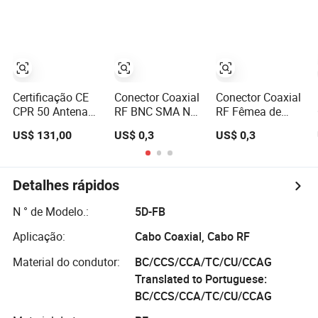
10D-FB 12D-FB
Minas do Tipo
VHF Ohm
Certificação CE
Conector Coaxial
Conector Coaxial
CPR 50 Antena
RF BNC SMA N
RF Fêmea de
Ohm Rg58 Rg213
SMB TNC MCX
Ângulo Direito
US$ 131,00
US$ 0,3
US$ 0,3
Rg214 Fio de
MMCX 50-Ohm
Tipo BNC Jack
Cobre Puro
Crimp Bulkhead
Desnudado com
50-Ohm
Conector
Detalhes rápidos
Crimpado Cabo
Coaxial RF com
N ° de Modelo.:
5D-FB
Revestimento
Aplicação:
Cabo Coaxial, Cabo RF
PVC PE para
Telecomunicações
Material do condutor:
BC/CCS/CCA/TC/CU/CCAG
Translated to Portuguese:
BC/CCS/CCA/TC/CU/CCAG