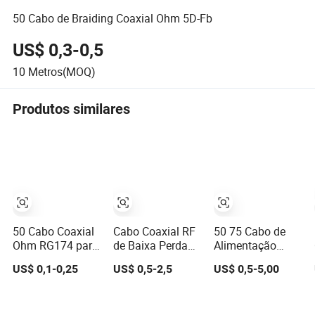
50 Cabo de Braiding Coaxial Ohm 5D-Fb
US$ 0,3-0,5
10
Metros(MOQ)
Produtos similares
50 Cabo Coaxial
Cabo Coaxial RF
50 75 Cabo de
Ohm RG174 para
de Baixa Perda
Alimentação
Antenas RG58
50 para Repetidor
Leaky para
US$ 0,1-0,25
US$ 0,5-2,5
US$ 0,5-5,00
RG316 RG179
de Sinal de
Subterrâneos,
RG8 RG213
Celular 8D-FB 3D-
Túneis,
RG223
FB 5D-FB 7D-FB
Mineração e