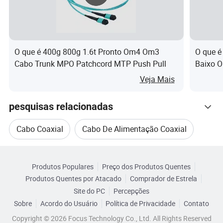
O que é 400g 800g 1.6t Pronto Om4 Om3
O que é
Cabo Trunk MPO Patchcord MTP Push Pull
Baixo 
Servido
Veja Mais
pesquisas relacionadas
Cabo Coaxial
Cabo De Alimentação Coaxial
Categorias Relacionadas
Cabo Coaxial Sólido
Cabo Coaxial Branco
Produtos Populares
Preço dos Produtos Quentes
Navegue por Categorias
Produtos Quentes por Atacado
Comprador de Estrela
Cabo Coaxial De Antena
Cabo Coaxial Blindado
Site do PC
Percepções
Sobre
Acordo do Usuário
Política de Privacidade
Contato
Copyright © 2026 Focus Technology Co., Ltd. All Rights Reserved