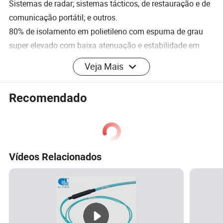
Sistemas de radar; sistemas tácticos, de restauração e de
comunicação portátil; e outros.
80% de isolamento em polietileno com espuma de grau
super elevado com baixa atenuação e estabilidade em
caso de variação de temperatura devido a um pequeno
Veja Mais
coeficiente de temperatura. O isolamento longitudinal
estrutura homogénea e característica do condutor exterior
Recomendado
do tubo de cobre ondulado de precisão de baixo
A VSWR torna o cabo à sua escolha mesmo em
aplicações de alta frequência.
Vídeos Relacionados
Impedância
50 ± 2Ω