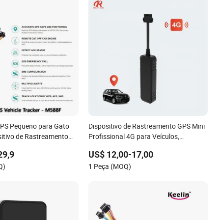
GPS Pequeno para Gato
Dispositivo de Rastreamento GPS Mini
itivo de Rastreamento
Profissional 4G para Veículos,
tuito Micro Rastreador
Rastreamento em Tempo Real para
29,9
US$ 12,00-17,00
Carro, Auto, Moto
Q)
1 Peça (MOQ)