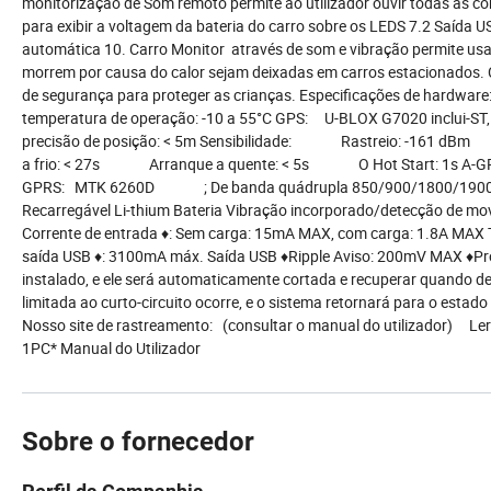
monitorização de Som remoto permite ao utilizador ouvir todas as con
para exibir a voltagem da bateria do carro sobre os LEDS 7.2 Saída 
automática 10. Carro Monitor através de som e vibração permite usa
morrem por causa do calor sejam deixadas em carros estacionados
de segurança para proteger as crianças. Especificações de hardw
temperatura de operação: -10 a 55°C GPS: U-BLOX G7020 in
precisão de posição: < 5m Sensibilidade: Rastreio: -161
a frio: < 27s Arranque a quente: < 5s O Hot Start: 1s A-GPS: A
GPRS: MTK 6260D ; De banda quádrupla 850/900/1800/19
Recarregável Li-thium Bateria Vibração incorporado/detecção de mo
Corrente de entrada ♦: Sem carga: 15mA MAX, com carga: 1.8A MAX T
saída USB ♦: 3100mA máx. Saída USB ♦Ripple Aviso: 200mV MAX ♦Pro
instalado, e ele será automaticamente cortada e recuperar quando de
limitada ao curto-circuito ocorre, e o sistema retornará para o e
Nosso site de rastreamento: (consultar o manual do utilizador) Le
1PC* Manual do Utilizador
Sobre o fornecedor