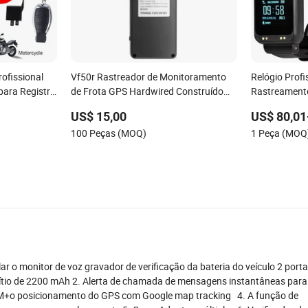
ofissional
Vf50r Rastreador de Monitoramento
Relógio Profi
para Registro
de Frota GPS Hardwired Construído
Rastreament
s de Sinal
com Slot para Cartão SIM Padrão
Violação
US$ 15,00
US$ 80,01
Rastreador GPS Profissional para
100 Peças (MOQ)
1 Peça (MOQ
Todos os Tipos de Serviços de Campo
ar o monitor de voz gravador de verificação da bateria do veículo 2 por
ítio de 2200 mAh 2. Alerta de chamada de mensagens instantâneas para 
SM+o posicionamento do GPS com Google map tracking 4. A função de