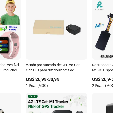
bal Vestível
Venda por atacado de GPS Vo-Can
Rastreador 
e Frequência
Can Bus para distribuidores de
M1 4G Dispos
 de Modo de
equipamentos de diagnóstico
LTE Mapa Gra
US$ 26,99-30,99
US$ 26,9-
automotivo
Profissional
1 Peça (MOQ)
2 Peças (MO