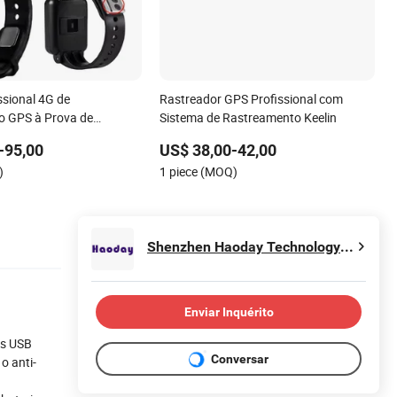
ssional 4G de
Rastreador GPS Profissional com
o GPS à Prova de
Sistema de Rastreamento Keelin
-95,00
US$ 38,00-42,00
)
1 piece (MOQ)
Shenzhen Haoday Technology Co., Ltd.
Enviar Inquérito
tas USB
Conversar
o anti-