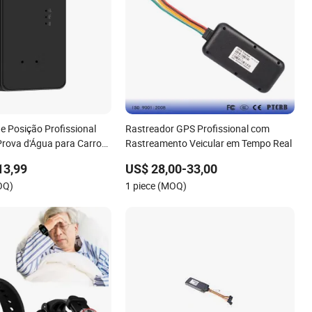
e Posição Profissional
Rastreador GPS Profissional com
Prova d'Água para Carro
Rastreamento Veicular em Tempo Real
 Dispositivo de
13,99
US$ 28,00-33,00
o GPS Sem Fio
OQ)
1 piece (MOQ)
PS Portátil D613