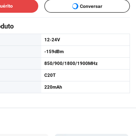
uérito
Conversar
oduto
12-24V
-159dBm
850/900/1800/1900MHz
C20T
220mAh