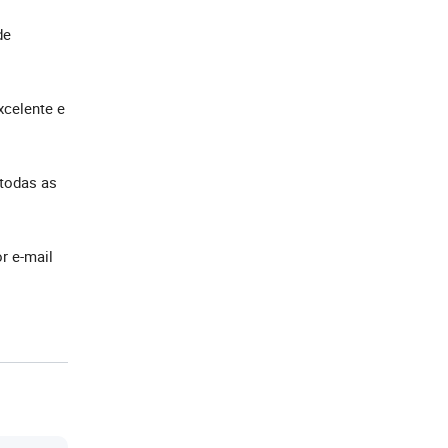
de
xcelente e
 todas as
r e-mail