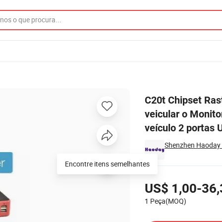
o no carregador veicular o Monitor de Voz Gravador de Verificação da b
C20t Chipset Ras
veicular o Monito
veículo 2 portas
Shenzhen Haoday T
Encontre itens semelhantes
Preços
US$ 1,00-36,
1 Peça(MOQ)
Contatar Fornecedor