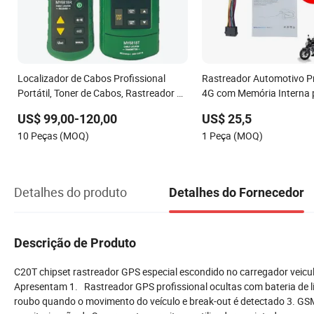
Localizador de Cabos Profissional
Rastreador Automotivo Pr
Portátil, Toner de Cabos, Rastreador de
4G com Memória Interna 
Fios, Localizador de Cabos Telefônicos,
de Dados em Pontos Cego
US$ 99,00-120,00
US$ 25,5
Detector de Tubos Subterrâneos
T405
10 Peças (MOQ)
1 Peça (MOQ)
Ms6818
Detalhes do produto
Detalhes do Fornecedor
Descrição de Produto
C20T chipset rastreador GPS especial escondido no carregador veicul
Apresentam 1. Rastreador GPS profissional ocultas com bateria de l
roubo quando o movimento do veículo e break-out é detectado 3. G