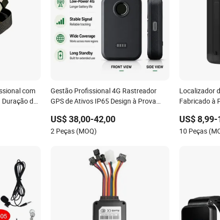
ssional com
Gestão Profissional 4G Rastreador
Localizador d
a Duração da
GPS de Ativos IP65 Design à Prova
Fabricado à 
d'Água Múltiplos Modos de Alarme
GPS 4G Cate1
US$ 38,00-42,00
US$ 8,99-
Rastreament
2 Peças (MOQ)
10 Peças (M
Rastreador G