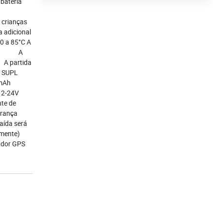
 bateria
 crianças
 adicional
0 a 85°C A
2 MHz A
A partida
m SUPL
mAh
 12-24V
nte de
urança
aída será
amente)
eador GPS