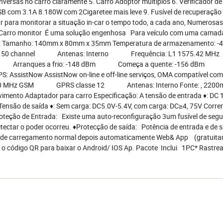
versas no carro claramente 5. Carro Adoptor múltiplos 6. Verificador de
USB com 3.1A 8.180W com 2Cigaretee mais leve 9. Fusível de recuperação
r para monitorar a situação in-car o tempo todo, a cada ano, Numerosas
. Carro monitor É uma solução engenhosa Para veículo com uma camada
are: Tamanho: 140mm x 80mm x 35mm Temperatura de armazenamento: -4
clui-ST, 50 channel Antenas: Interno Frequência: L1 1575.4
 dBm Arranques a frio: -148 dBm Começa a quente: -156 dBm 
ssistNow AssistNow on-line e off-line serviços, OMA compatível co
00 MHz GSM GPRS classe 12 Antenas: Interno Fonte: , 2200
vimento Adaptador para carro Especificação: A tensão de entrada ♦: DC
ensão de saída ♦: Sem carga: DC5.0V-5.4V, com carga: DC≥4, 75V Corre
teção de Entrada: Existe uma auto-reconfiguração 3um fusível de seg
tectar o poder ocorreu. ♦Protecção de saída: Potência de entrada e de s
stado de carregamento normal depois automaticamente Web& App (gratuit
r o código QR para baixar o Android/ IOS Ap. Pacote Inclui 1PC* Rastr