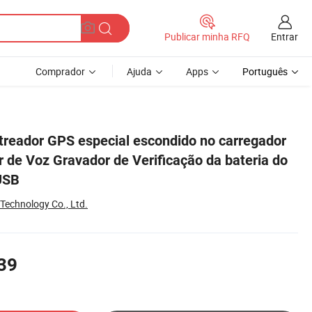
Entrar
Publicar minha RFQ
Comprador
Ajuda
Apps
Português
ateria do veículo 2 portas USB
treador GPS especial escondido no carregador
r de Voz Gravador de Verificação da bateria do
 USB
echnology Co., Ltd.
39