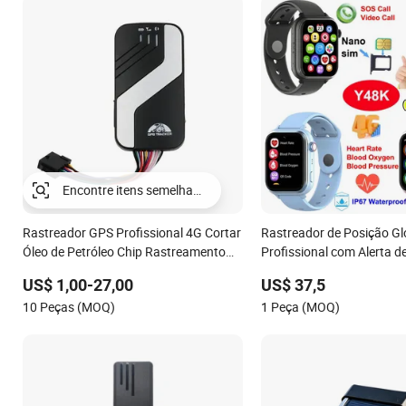
Encontre itens semelhantes
Rastreador GPS Profissional 4G Cortar
Rastreador de Posição Glo
Óleo de Petróleo Chip Rastreamento
Profissional com Alerta d
Com Fio em Tempo Real Rastreamento
Cardíaca e Configuração
US$ 1,00-27,00
US$ 37,5
Online à Prova d'Água para Carro 403
Classe Y48K
10 Peças (MOQ)
1 Peça (MOQ)