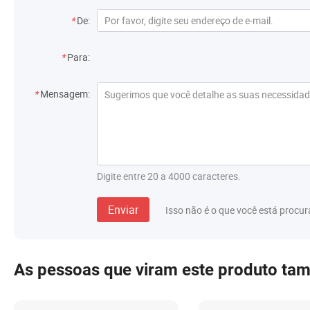
Informações de contato
*
De:
Destinatário
*
Para:
Mensagem
*
Mensagem:
Digite entre 20 a 4000 caracteres.
Enviar
Isso não é o que você está procu
As pessoas que viram este produto ta