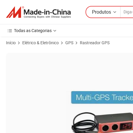
Produtos
Todas as Categorias
Início
Elétrico & Eletrônico
GPS
Rastreador GPS
Imagens do produto de C20t Chipset Rastreador GPS especial escondid