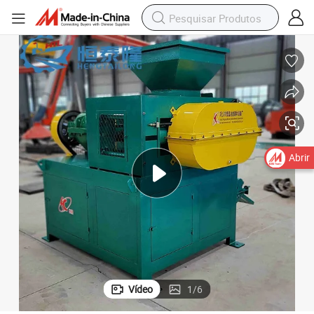
Abrir
Vídeo
1
/
6