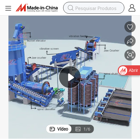
Abrir
Vídeo
1
/
6