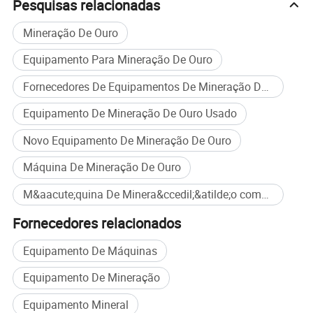
Lista de equipamento de gravidade da principal linha do separador
Pesquisas relacionadas
Mineração De Ouro
N°
O ponto
Brand
Regista
Equipamento Para Mineração De Ouro
1
Alimentador de vibração
HC
2
britador de mandibula
HC
Fornecedores De Equipamentos De Mineração De Ouro
3
O tapete de transporte
HC
Depende do sítio
Equipamento De Mineração De Ouro Usado
4
Britador
HC
Novo Equipamento De Mineração De Ouro
5
Máquina de tela
HC
Máquina De Mineração De Ouro
6
Moinho de bolas
HC
M&aacute;quina De Minera&ccedil;&atilde;o compra em massa
7
Espessante
HC
Fornecedores relacionados
8
Tabela de agitação
HC
Equipamento De Máquinas
9
Calha de espiral
HC
Equipamento De Mineração
Equipamento Mineral
Caso de ouro da linha do separador de gravidade de ferro de