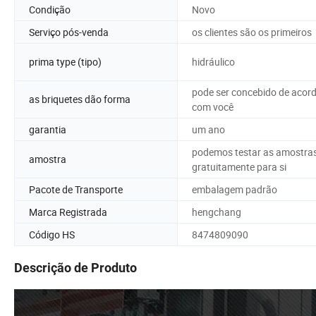
Condição
Novo
Serviço pós-venda
os clientes são os primeiros
prima type (tipo)
hidráulico
pode ser concebido de acor
as briquetes dão forma
com você
garantia
um ano
podemos testar as amostra
amostra
gratuitamente para si
Pacote de Transporte
embalagem padrão
Marca Registrada
hengchang
Código HS
8474809090
Descrição de Produto