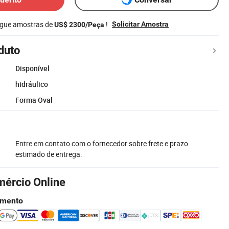
egue amostras de
!
Solicitar Amostra
US$ 2300/Peça
duto
Disponível
hidráulico
Forma Oval
Entre em contato com o fornecedor sobre frete e prazo
estimado de entrega.
mércio Online
amento