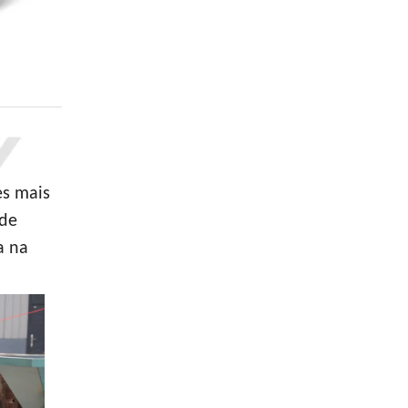
es mais
 de
a na