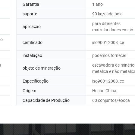
Garantia
1 ano
suporte
90 kg/cada bola
para diferentes
aplicação
matrularidades em pó
do
certificado
iso9001:2008, ce
instalação
podemos fornecer
s
escavadora de minério
objeto de mineração
metálica e não metálic
Especificação
iso9001:2008, ce
Origem
Henan China
Capacidade de Produção
60 conjuntos/época