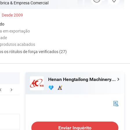
brica & Empresa Comercial
Desde 2009
ado
ia em exportação
dade
 produtos acabados
s os rótulos de força verificados (27)
Henan Hengtailong Machinery Co., Ltd
dutos acabados
Moldes
Perfil d
Enviar Inquérito