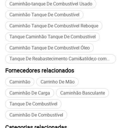
Caminhão-tanque De Combustível Usado
Parâmetros do produto
Caminhão Tanque De Combustível
Parâmetros do veículo
Caminhão Tanque De Combustível Reboque
Marca do veículo
DFH
Tanque Caminhão Tanque De Combustível
Tara
(
kg)
8505
Potência do motor (kw)
191
Caminhão Tanque De Combustível Óleo
Caixa de velocidades
Transmissão de 7 velocidades Datong
Tanque De Reabastecimento Cami&atilde;o compra em massa
Tamanho do veículo (mm)
10200 × 2550 × 3250
Número de eixos
3
Fornecedores relacionados
Distância entre eixos (mm)
1995 ou mais de 5000
Caminhão
Carrinho De Mão
Número de pneus
8
Caminhão De Carga
Caminhão Basculante
Tamanho do pneu
295/80R22.5
Eixo dianteiro/traseiro
5Tons/9Tons
Tanque De Combustível
Travagem pneumática
Sistema de travagem
Caminhão De Combustível
Parâmetro técnico
Categorias relacionadas