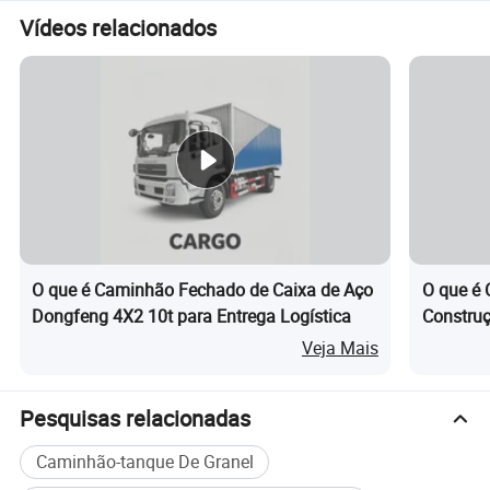
Vídeos relacionados
O que é Caminhão Fechado de Caixa de Aço
O que é 
Dongfeng 4X2 10t para Entrega Logística
Constru
Caçamba
Veja Mais
8m³ à V
Pesquisas relacionadas
Caminhão-tanque De Granel