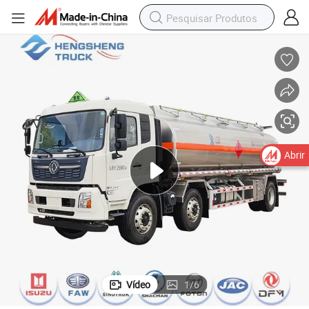
Abrir
Vídeo
1
/
6