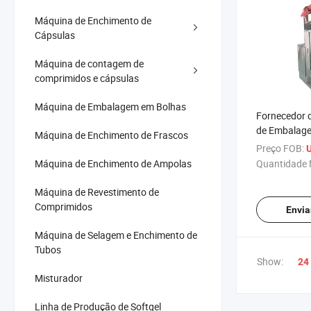
Máquina de Enchimento de
Cápsulas
Máquina de contagem de
comprimidos e cápsulas
Máquina de Embalagem em Bolhas
Fornecedor 
de Embalage
Máquina de Enchimento de Frascos
Automática p
Preço FOB:
U
Leite em Pó,
Máquina de Enchimento de Ampolas
Quantidade 
Enchimento
de Pó
Máquina de Revestimento de
Comprimidos
Envia
Máquina de Selagem e Enchimento de
Tubos
Show:
24
Misturador
Linha de Produção de Softgel