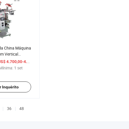
da China Máquina
m Vertical
ara Café, Suco,
/ set
S$ 4.700,00-4.900,00
 Selagem e
Mínima:
1 set
 para Embalagem
r Inquérito
36
48