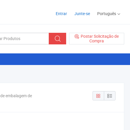
Entrar
Junte-se
Português
Postar Solicitação de
Compra
a de embalagem de