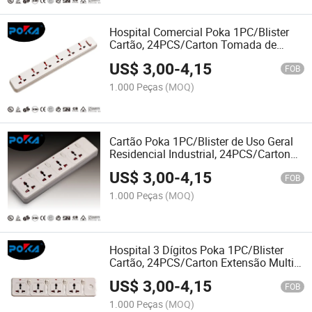
Hospital Comercial Poka 1PC/Blister
Cartão, 24PCS/Carton Tomada de
Plugue de Energia
US$
3,00
-
4,15
FOB
1.000 Peças
(MOQ)
Cartão Poka 1PC/Blister de Uso Geral
Residencial Industrial, 24PCS/Carton
Plugue de Extensão com Interruptor
US$
3,00
-
4,15
FOB
1.000 Peças
(MOQ)
Hospital 3 Dígitos Poka 1PC/Blister
Cartão, 24PCS/Carton Extensão Multi
Tomada de Energia
US$
3,00
-
4,15
FOB
1.000 Peças
(MOQ)