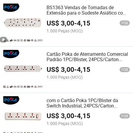
BS1363 Vendas de Tomadas de
Extensão para o Sudeste Asiático com
Certificação BS
US$
3,00
-
4,15
FOB
1.000 Peças
(MOQ)
Cartão Poka de Aterramento Comercial
Padrão 1PC/Blister, 24PCS/Carton
Extensão de Cabo de Energia
US$
3,00
-
4,15
FOB
1.000 Peças
(MOQ)
com o Cartão Poka 1PC/Blister da
Switch Industrial, 24PCS/Carton
Plugues de Extensão de Cabo de
US$
3,00
-
4,15
Energia
FOB
1.000 Peças
(MOQ)