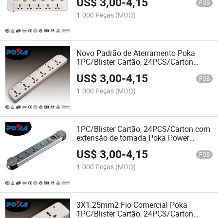
US$
3,00
-
4,15
FOB
1.000 Peças
(MOQ)
Novo Padrão de Aterramento Poka
1PC/Blister Cartão, 24PCS/Carton
Tomada de Energia com Régua de
US$
3,00
-
4,15
Extensão
FOB
1.000 Peças
(MOQ)
1PC/Blister Cartão, 24PCS/Carton com
extensão de tomada Poka Power
Switch
US$
3,00
-
4,15
FOB
1.000 Peças
(MOQ)
3X1.25mm2 Fio Comercial Poka
1PC/Blister Cartão, 24PCS/Carton