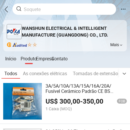
WANSHUN ELECTRICAL & INTELLIGENT
MANUFACTURE (GUANGDONG) CO., LTD.
Mais
Início
Produto
Empresa
Contato
Todos
As conexões elétricas
Tomadas de extensão
Ad
3A/5A/10A/13A/15A/16A/20A/
Fusível Cerâmico Padrão CE BS
5mm*25mm
US$
300,00
-
350,00
FOB
1 Caixa
(MOQ)