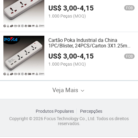
Tomada de Extensão Plugues
US$
3,00
-
4,15
FOB
1.000 Peças
(MOQ)
Cartão Poka Industrial da China
1PC/Blister, 24PCS/Carton 3X1.25mm2
Soquetes de Fio Interruptor Tomada
US$
3,00
-
4,15
FOB
1.000 Peças
(MOQ)
Veja Mais
Produtos Populares
Percepções
Copyright © 2026 Focus Technology Co., Ltd. Todos os direitos
reservados.