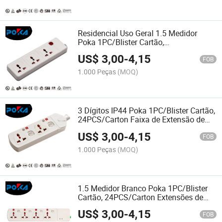
Residencial Uso Geral 1.5 Medidor
Poka 1PC/Blister Cartão,
24PCS/Carton Régua de Energia com
US$
3,00
-
4,15
Múltiplas Tomadas Elétricas
FOB
1.000 Peças
(MOQ)
3 Dígitos IP44 Poka 1PC/Blister Cartão,
24PCS/Carton Faixa de Extensão de
Conector
US$
3,00
-
4,15
FOB
1.000 Peças
(MOQ)
1.5 Medidor Branco Poka 1PC/Blister
Cartão, 24PCS/Carton Extensões de
Plugues de Múltiplos Soquetes
US$
3,00
-
4,15
FOB