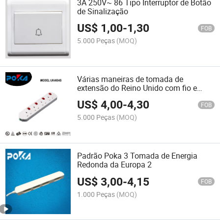
3A 250V~ 86 Tipo Interruptor de Botão
de Sinalização
US$
1,00
-
1,30
FOB
5.000 Peças
(MOQ)
Várias maneiras de tomada de
extensão do Reino Unido com fio e
plugue
US$
4,00
-
4,30
FOB
5.000 Peças
(MOQ)
Padrão Poka 3 Tomada de Energia
Redonda da Europa 2
US$
3,00
-
4,15
FOB
1.000 Peças
(MOQ)