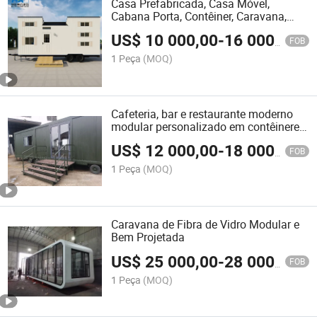
Casa Prefabricada, Casa Móvel,
Cabana Porta, Contêiner, Caravana,
Toldos, Caravana em Kit à Venda
US$
10 000,00
-
16 000,00
FOB
1 Peça
(MOQ)
Cafeteria, bar e restaurante moderno
modular personalizado em contêineres
de transporte
US$
12 000,00
-
18 000,00
FOB
1 Peça
(MOQ)
Caravana de Fibra de Vidro Modular e
Bem Projetada
US$
25 000,00
-
28 000,00
FOB
1 Peça
(MOQ)