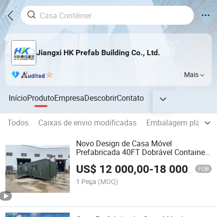
Jiangxi HK Prefab Building Co., Ltd.
Mais
Início
Produto
Empresa
Descobrir
Contato
Todos
Caixas de envio modificadas
Embalagem plana de
Novo Design de Casa Móvel
Prefabricada 40FT Dobrável Container
Expandável com Trailer
US$
12 000,00
-
18 000,00
FOB
1 Peça
(MOQ)