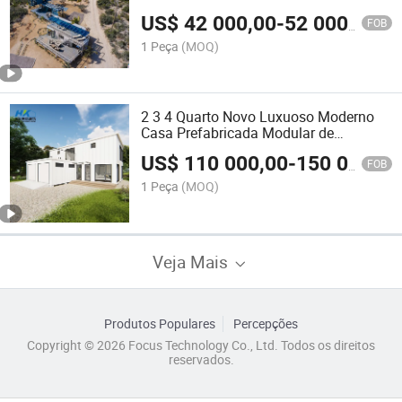
40FT Container de Transporte para
US$
42 000,00
-
52 000,00
Moradia
FOB
1 Peça
(MOQ)
2 3 4 Quarto Novo Luxuoso Moderno
Casa Prefabricada Modular de
Contêiner de Transporte com Garagem
US$
110 000,00
-
150 000,00
FOB
1 Peça
(MOQ)
Veja Mais
Produtos Populares
Percepções
Copyright © 2026 Focus Technology Co., Ltd. Todos os direitos
reservados.