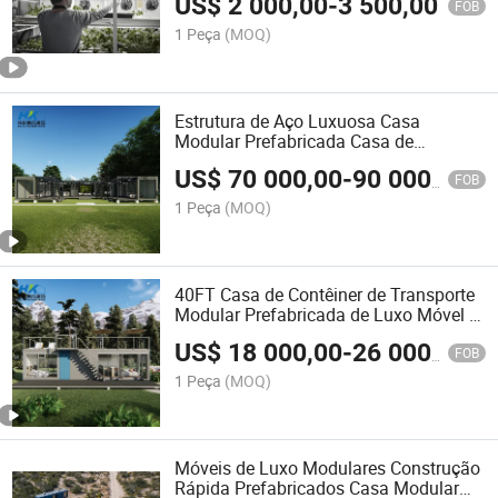
US$
2 000,00
-
3 500,00
FOB
1 Peça
(MOQ)
Estrutura de Aço Luxuosa Casa
Modular Prefabricada Casa de
Contêiner para Moradia
US$
70 000,00
-
90 000,00
FOB
1 Peça
(MOQ)
40FT Casa de Contêiner de Transporte
Modular Prefabricada de Luxo Móvel e
Portátil
US$
18 000,00
-
26 000,00
FOB
1 Peça
(MOQ)
Móveis de Luxo Modulares Construção
Rápida Prefabricados Casa Modular