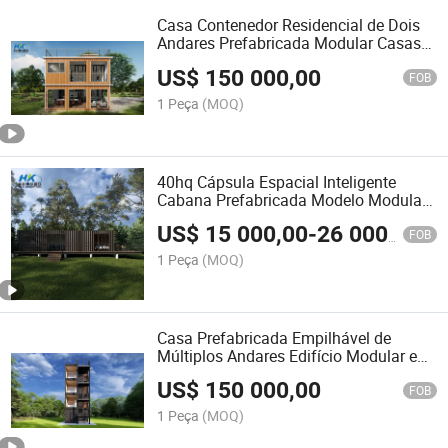
Casa Contenedor Residencial de Dois
Andares Prefabricada Modular Casas
de Contêineres Marítimos
US$
150 000,00
FOB
1 Peça
(MOQ)
40hq Cápsula Espacial Inteligente
Cabana Prefabricada Modelo Modular
Residencial Casa de Contêineres
US$
15 000,00
-
26 000,00
Enviados Casas Residenciais
FOB
1 Peça
(MOQ)
Casa Prefabricada Empilhável de
Múltiplos Andares Edifício Modular e
Prefabricado Casa Contêiner Padrão
US$
150 000,00
FOB
1 Peça
(MOQ)