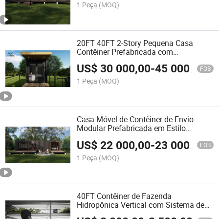
1 Peça
(MOQ)
20FT 40FT 2-Story Pequena Casa
Contêiner Prefabricada com
Revestimento de Madeira
US$
30 000,00
-
45 000,00
FOB
1 Peça
(MOQ)
Casa Móvel de Contêiner de Envio
Modular Prefabricada em Estilo
Europeu de Luxo Moderno
US$
22 000,00
-
23 000,00
FOB
1 Peça
(MOQ)
40FT Contêiner de Fazenda
Hidropônica Vertical com Sistema de
Controle Inteligente