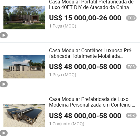
Casa Modular Portátil Prefabricada de
Luxo 40FT DIY de Atacado da China
US$
15 000,00
-
26 000,00
FOB
1 Peça
(MOQ)
Casa Modular Contêiner Luxuosa Pré-
fabricada Totalmente Mobiliada
Durável para Residência, Vila de Envio,
US$
48 000,00
-
58 000,00
Casa Moderna Contêiner
FOB
1 Peça
(MOQ)
Casa Modular Prefabricada de Luxo
Moderna Personalizada em Contêiner
de Carga 40hq
US$
48 000,00
-
58 000,00
FOB
1 Conjunto
(MOQ)