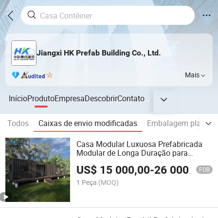
Jiangxi HK Prefab Building Co., Ltd.
Mais
Início
Produto
Empresa
Descobrir
Contato
Todos
Caixas de envio modificadas
Embalagem plana de
Casa Modular Luxuosa Prefabricada
Modular de Longa Duração para
Moradia 40hq
US$
15 000,00
-
26 000,00
FOB
1 Peça
(MOQ)