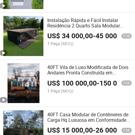
Instalação Rápida e Fácil Instalar
Residência 2 Quarto Sala Modular
Prefabricado Casa Container Tiny
US$
34 000,00
-
45 000,00
Home
FOB
1 Peça
(MOQ)
40FT Vila de Luxo Modificada de Dois
Andares Pronta Construída em
Contêineres Prefabricados com
US$
100 000,00
-
150 000,00
Garagem
FOB
1 Peça
(MOQ)
40FT Casa Modular de Contêineres de
Carga Hq Luxuosa em Conformidade
com os Padrões Australianos
US$
15 000,00
-
26 000,00
FOB