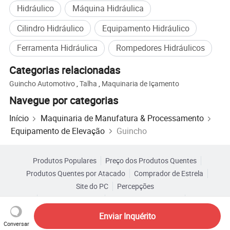
Hidráulico
Máquina Hidráulica
Cilindro Hidráulico
Equipamento Hidráulico
Ferramenta Hidráulica
Rompedores Hidráulicos
Categorias relacionadas
Guincho Automotivo
,
Talha
,
Maquinaria de Içamento
Navegue por categorias
Início
Maquinaria de Manufatura & Processamento
Equipamento de Elevação
Guincho
Produtos Populares
Preço dos Produtos Quentes
Produtos Quentes por Atacado
Comprador de Estrela
Site do PC
Percepções
Sobre
Acordo do Usuário
Política de Privacidade
Contato
Copyright © 2026 Focus Technology Co., Ltd. All Rights Reserved
Enviar Inquérito
Conversar