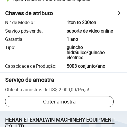
Chaves de atributo
N ° de Modelo.
:
1ton to 200ton
Serviço pós-venda
:
suporte de vídeo online
Garantia
:
1 ano
Tipo
:
guincho
hidráulico/guincho
eléctrico
Capacidade de Produção
:
5003 conjunto/ano
Serviço de amostra
Obtenha amostras de
US$ 2 000,00
/
Peça
!
Obter amostra
HENAN ETERNALWIN MACHINERY EQUIPMENT
CO., LTD.