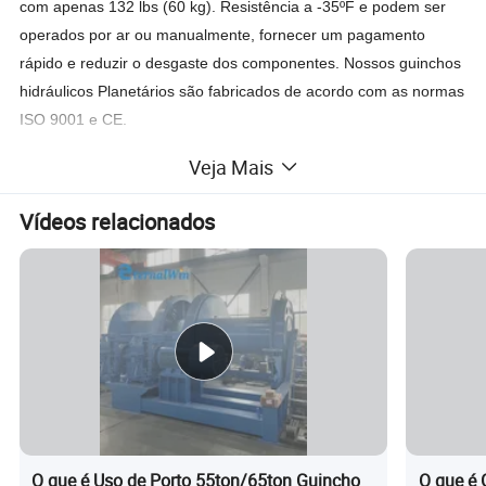
com apenas 132 lbs (60 kg). Resistência a -35ºF e podem ser
operados por ar ou manualmente, fornecer um pagamento
rápido e reduzir o desgaste dos componentes. Nossos guinchos
hidráulicos Planetários são fabricados de acordo com as normas
ISO 9001 e CE.
1. Motor hidráulico de alto fluxo para serviço pesado
Veja Mais
2. O tensionador de rolete padrão e o freio de tambor fornecem
um enrolamento ideal da corda
Vídeos relacionados
3. Embraiagem mecanicamente bloqueada com acção suave.
4. O design eficiente da engrenagem planetária permite uma
lubrificação a longo prazo com graxa
5. Acesso e manutenção fáceis; todos os componentes internos
estão disponíveis como conjuntos completos
6. Diâmetro grande do tambor para maior vida útil da corda de
arame com menos dobras; elogio SAE J706
7. Travão de disco automático, de aplicação por mola; altamente
fiável e robusto; em conformidade total com a norma ISO CE
O que é Uso de Porto 55ton/65ton Guincho
O que é