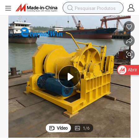
Abrir
Vídeo
1
/
6