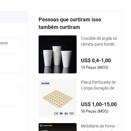
Pessoas que curtiram isso
também curtiram
Crucible de argila ce
eater
râmica para fundir
ouro
US$ 0,4-1,00
10 Peças (MOQ)
Placa Perfurada de
Longa Duração de
Baixa Densidade Re
sistente a Altas Tem
US$ 1,00-15,00
peraturas de Cordie
rite para Mobiliário
50 Peças (MOQ)
de Forno
Mobiliário de forno