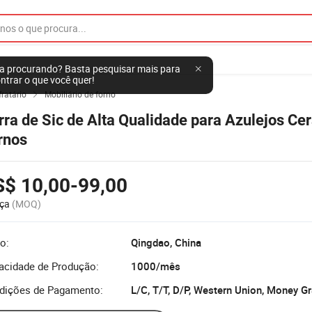
a procurando? Basta pesquisar mais para
ntrar o que você quer!
ratário
Mobiliário de forno

rra de Sic de Alta Qualidade para Azulejos Ce
rnos
S$ 10,00-99,00
ça
(MOQ)
o:
Qingdao, China
acidade de Produção:
1000/mês
dições de Pagamento: