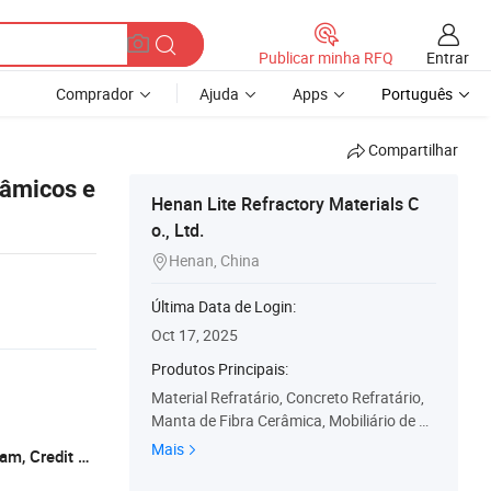
Entrar
Publicar minha RFQ
Comprador
Ajuda
Apps
Português
Compartilhar
râmicos e
Henan Lite Refractory Materials C
o., Ltd.
Henan, China

Última Data de Login:
Oct 17, 2025
Produtos Principais:
Material Refratário, Concreto Refratário,
Manta de Fibra Cerâmica, Mobiliário de Fo
rno, Cimento Refratário, Tijolo Refratário,
Mais
L/C, T/T, D/P, Western Union, Money Gram, Credit Card
Tijolo Isolante, Tijolo de Alta Alumina, Tijol
o de Argila Refratária, Materiais Refratári