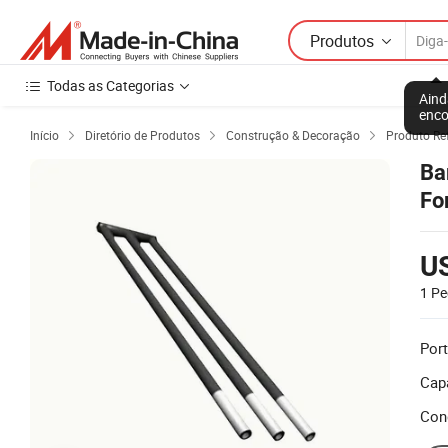
Produtos
Todas as Categorias
Aind
enco
Início
Diretório de Produtos
Construção & Decoração
Produto Ref



Ba
Fo
U
1 Pe
Port
Cap
Con