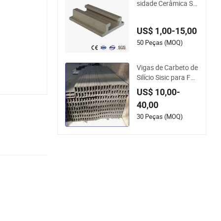
sidade Cerâmica Sa
nitária Cordierite M
ullite Prateleira Refr
US$ 1,00-15,00
atária para Forno
50 Peças (MOQ)
Vigas de Carbeto de
Silício Sisic para For
no de Shuttle
US$ 10,00-
40,00
30 Peças (MOQ)