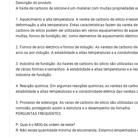
Descrição do produto
A haste de carbono de silicone é um material com muitas propriedades ex
1. Aquecimento a alta temperatura: A vareta de carbono de silício é resi
deformação a alta temperatura. Estas características fazem da vareta de
carbono de silício podem ser utilizadas em vários equipamentos de aquecim
muflas, fornos de fundição, etc. como elementos de aquecimento eléctric
2. Fornos de arco eléctrico e fornos de indução: As varetas de carbono de
arco ou por indução. A estabilidade a altas temperaturas e a condutividad
3. Indústria de fundição: As hastes de carbono do silício são utilizadas
de várias formas e tamanhos. A estabilidade a altas temperaturas e a res
indústria de fundição.
4. Reacção química: Em algumas reacções químicas, as varetas de carbono
estabilidade a altas temperaturas e a condutividade elétrica das varetas 
5. Processo de siderurgia: As varas de carbono de silício são utilizadas 
corrosão, protegendo assim a estrutura e o desempenho da fornalha.
PERGUNTAS FREQUENTES
P: Qual é o MOQ da ordem de teste?
R: Não existe quantidade mínima de encomenda. Estamos empenhados em 