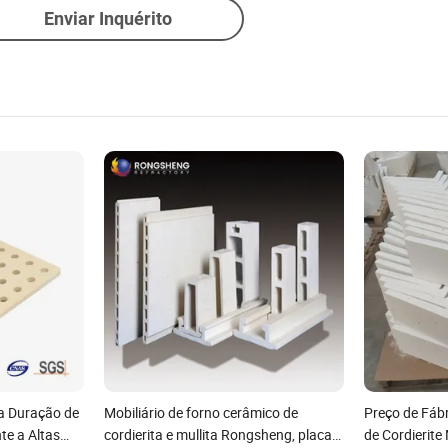
Enviar Inquérito
a Duração de
Mobiliário de forno cerâmico de
Preço de Fábr
te a Altas
cordierita e mullita Rongsheng, placas
de Cordierite