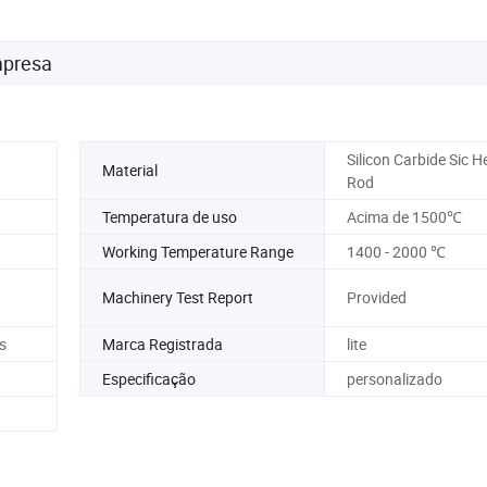
mpresa
Silicon Carbide Sic H
Material
Rod
Temperatura de uso
Acima de 1500℃
Working Temperature Range
1400 - 2000 ℃
Machinery Test Report
Provided
s
Marca Registrada
lite
Especificação
personalizado