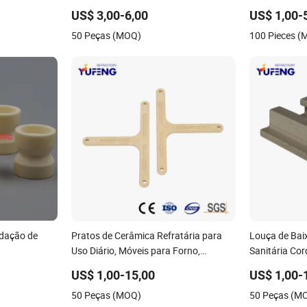
te para
extrudadas de cordierita e mullita,
Catering
US$ 3,00-6,00
US$ 1,00-
suportes refratários para prateleiras
50 Peças (MOQ)
100 Pieces 
de forno
edação de
Pratos de Cerâmica Refratária para
Louça de Bai
Uso Diário, Móveis para Forno,
Sanitária Cord
Prateleira de Cordierite e Mullite
Refratária pa
US$ 1,00-15,00
US$ 1,00-
50 Peças (MOQ)
50 Peças (M