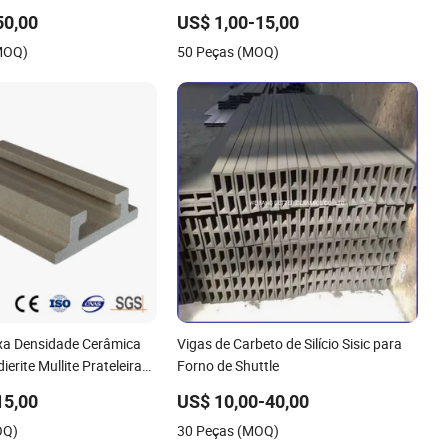
a indústria cerâmica
50,00
US$ 1,00-15,00
(MOQ)
50 Peças (MOQ)
xa Densidade Cerâmica
Vigas de Carbeto de Silício Sisic para
ierite Mullite Prateleira
Forno de Shuttle
ra Forno
15,00
US$ 10,00-40,00
OQ)
30 Peças (MOQ)