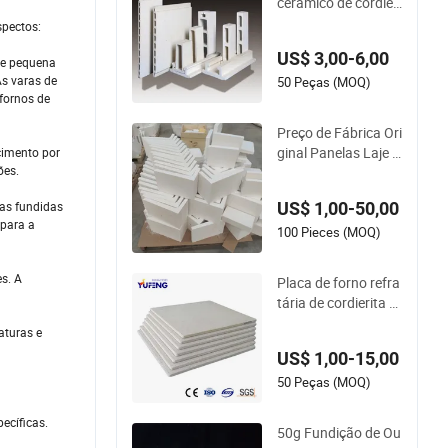
cerâmico de cordieri
ta e mullita Rongsh
spectos:
eng, placas extruda
US$ 3,00-6,00
das de cordierita e
, e pequena
As varas de
mullita, suportes ref
50 Peças (MOQ)
 fornos de
ratários para pratel
eiras de forno
Preço de Fábrica Ori
ginal Panelas Laje d
ecimento por
ões.
e Cordierite Mobiliár
io de Forno para Ca
US$ 1,00-50,00
ças fundidas
tering
 para a
100 Pieces (MOQ)
s. A
Placa de forno refra
tária de cordierita e
mullita em forma pe
aturas e
rsonalizada para a i
US$ 1,00-15,00
ndústria cerâmica
50 Peças (MOQ)
ecíficas.
50g Fundição de Ou