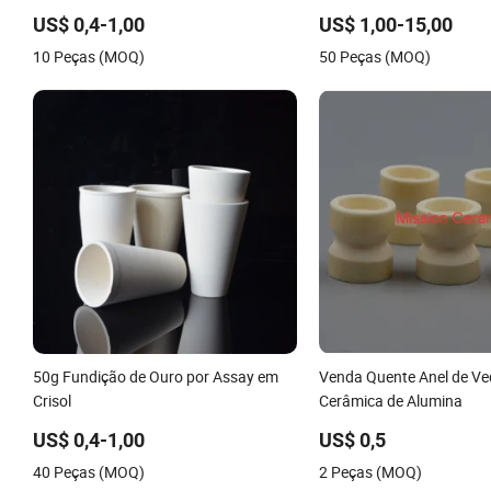
Temperaturas de Cordieri
US$ 0,4-1,00
US$ 1,00-15,00
Mobiliário de Forno
10 Peças (MOQ)
50 Peças (MOQ)
50g Fundição de Ouro por Assay em
Venda Quente Anel de V
Crisol
Cerâmica de Alumina
US$ 0,4-1,00
US$ 0,5
40 Peças (MOQ)
2 Peças (MOQ)