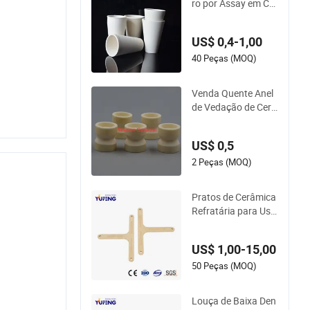
ro por Assay em Cri
sol
US$ 0,4-1,00
40 Peças (MOQ)
Venda Quente Anel
de Vedação de Cerâ
mica de Alumina
US$ 0,5
2 Peças (MOQ)
Pratos de Cerâmica
Refratária para Uso
Diário, Móveis para
Forno, Prateleira de
US$ 1,00-15,00
Cordierite e Mullite
50 Peças (MOQ)
Louça de Baixa Den