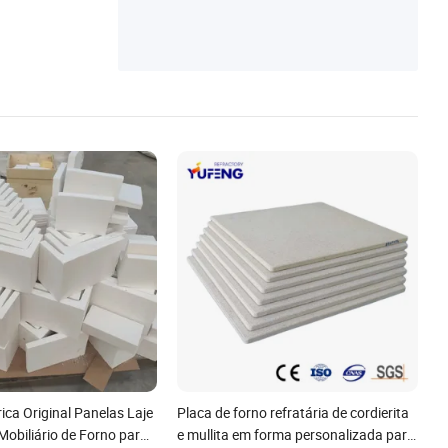
os Não Moldados
ica Original Panelas Laje
Placa de forno refratária de cordierita
 Mobiliário de Forno para
e mullita em forma personalizada para