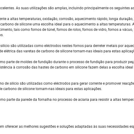
celentes. As suas utilizações são amplas, incluindo principalmente os seguintes a
stente a altas temperaturas, oxidação, corrosão, aquecimento rápido, longa duração
 carbono de silicone uma escolha ideal para o aquecimento a altas temperaturas. 
ento, tais como fornos de túnel, fornos de rolos, fornos de vidro, fornos a vácuo,
os.
 silício são utilizadas como eléctrodos nestes fornos para derreter metais por aqu
e elétrica das varetas de carbono de silicone tornam-nas ideais para estas aplicaç
 como parte de moldes de fundição durante o processo de fundição para produzir pe
istência à corrosão das hastes de carbono em silicone fazem delas a escolha ideal
 de silício são utilizadas como eléctrodos para gerar corrente e promover reacçõe
de carbono de silicone tornam-nas ideais para estas aplicações.
como parte da parede da fornalha no processo de aciaria para resistir a altas temper
oferecer as melhores sugestões e soluções adaptadas às suas necessidades esp