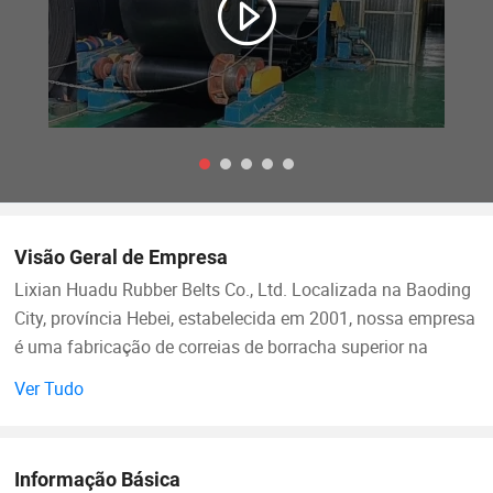
Visão Geral de Empresa
Lixian Huadu Rubber Belts Co., Ltd. Localizada na Baoding
City, província Hebei, estabelecida em 2001, nossa empresa
é uma fabricação de correias de borracha superior na
China, com investimento total de 10 milhões de dólares
Ver Tudo
norte-americanos, principalmente especializada no projeto
e produção de várias correias transportadoras, cobre a área
de 12000 metros quadrados, tenha cerca de 80
Informação Básica
trabalhadores, 10 técnicos, a produção diária é de cerca de