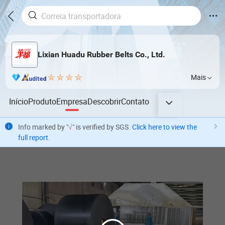
Lixian Huadu Rubber Belts Co., Ltd.
Mais
Início
Produto
Empresa
Descobrir
Contato
Info marked by "
√
" is verified by SGS.
Click here to view the
full report
.