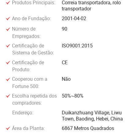
Produtos Principais:
Correia transportadora, rolo
transportadoras, com uma linha completa de
transportador
equipamentos avançados de fabrico e ensaio.
Ano de Fundação:
2001-04-02
Sinceramente bem-vindo personage de todos os círculos
Número de
90
para a nossa empresa para nos conceder direções negociar
Empregados:
e construir vários tipos de relacionamento de cooperação. A
satisfação do cliente é nossa busca. Nós acolhemos com
Certificação de
ISO9001:2015
Sistema de Gestão:
seriedade novos e velhos amigos de todos os passeios da
vida para visitar nossa companhia, realizando negociações
Certificação de
CE
de negócio, estendendo nosso trabalho profissional mútuo,
Produto:
e striding para nossa prosperidade comum e prospetos
Cooperou com a
Não
prometedores.
Fortune 500:
Escolha repetida dos
50%~80%
compradores:
Endereço:
Duikanzhuang Village, Liwu
Town, Baoding, Hebei, China
Área da Planta:
6867 Metros Quadrados