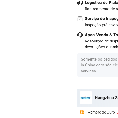
Logística de Pla
Rastreamento de r
Serviço de Inspe
Inspeção pré-envio
Após-Venda & Tr
Resolução de dispu
devoluções quando
Somente os pedidos 
in-China.com são ele
.
services
Hangzhou Si
Membro de Ouro