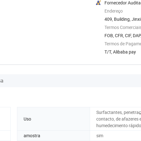
Fornecedor Audit
Endereço
409, Building, Jin
Binjiang ...
Termos Comerciais
FOB, CFR, CIF, DAP
Termos de Pagam
T/T, Alibaba pay
sa
Surfactantes, penetra
Uso
contacto, de afazeres 
humedecimento rápid
amostra
sim