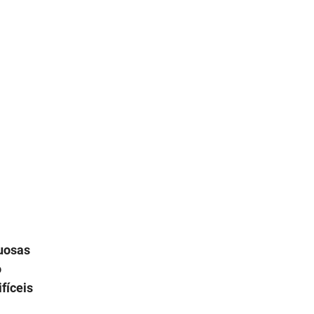
quosas
o
fíceis