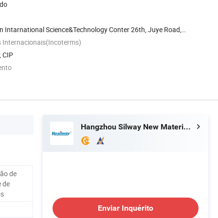
ado
xin Intarnational Science&Technology Conter 26th, Juye Road,
 Internacionais(Incoterms)
, CIP
ento
Hangzhou Silway New Material Technology Co., Ltd.
ção de
e de
os
Enviar Inquérito