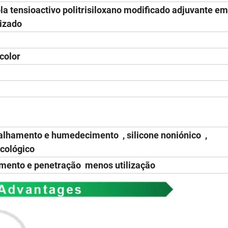
ola tensioactivo politrisiloxano modificado adjuvante em
rizado
color
alhamento e humedecimento , silicone noniónico ,
ecológico
mento e penetração menos utilização