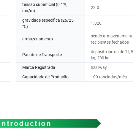
tensão superficial (0.1%,
22.0
mn/m)
gravidade específica (25/25
1.020
℃)
sendo armazenament
armazenamento
recipientes fechados
depósito ibc ou de 1 l, 5
Pacote de Transporte
kg, 200 kg
Marca Registrada
hzsilway
Capacidade de Produção
100 toneladas/mês