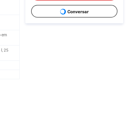
Conversar
o em
 l, 25