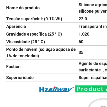
Silicone agríc
Nome do produto
silicone pulve
Tensão superficial: (0.1% Wt)
22.0
Aparência
Transperant in
Gravidade específica (25 ° C)
1.020
Viscosidade (25 ° C)
60
Ponto de nuvem (solução aquosa de
35
1% de toneladas)
Agente de esp
Fuction
surfactante , 
Superioridade
Super espalha