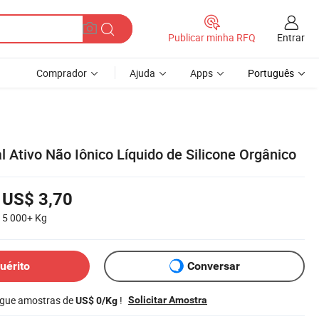
Entrar
Publicar minha RFQ
Comprador
Ajuda
Apps
Português
l Ativo Não Iônico Líquido de Silicone Orgânico
US$ 3,70
5 000+
Kg
uérito
Conversar
egue amostras de
!
Solicitar Amostra
US$ 0/Kg