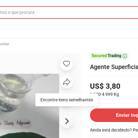
xiliar

Agente Superficia
US$ 3,80
1 000-4 999
Kg
Encontre itens semelhantes
Enviar Inq
Ainda está decidindo? P