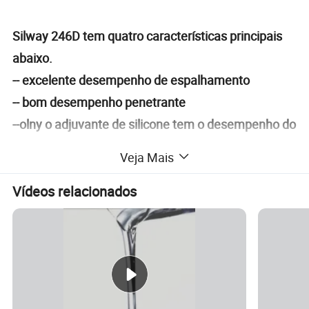
Silway 246D tem quatro características principais
abaixo.
-- excelente desempenho de espalhamento
-- bom desempenho penetrante
--olny o adjuvante de silicone tem o desempenho do
defoamer.
Veja Mais
-- desempenho de vara proeminente.
Vídeos relacionados
Com esse desempenho excepcional, Silway 246D é
amplamente utilizado e reconhecido no adjuvante
da agrocultura.
Silicone tensioactivo para agricultura silicone spray adjuvante mistura aditivos
Nome do produto
polieternas trisiloxano
Tensão superficial: (0.1% Wt)
20.5
Aparência
Transperant incolor