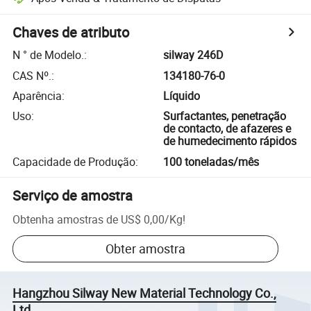
Chaves de atributo
N ° de Modelo.
:
silway 246D
CAS Nº.
:
134180-76-0
Aparência
:
Líquido
Uso
:
Surfactantes, penetração
de contacto, de afazeres e
de humedecimento rápidos
Capacidade de Produção
:
100 toneladas/mês
Serviço de amostra
Obtenha amostras de
US$ 0,00
/
Kg
!
Obter amostra
Hangzhou Silway New Material Technology Co.,
Ltd.