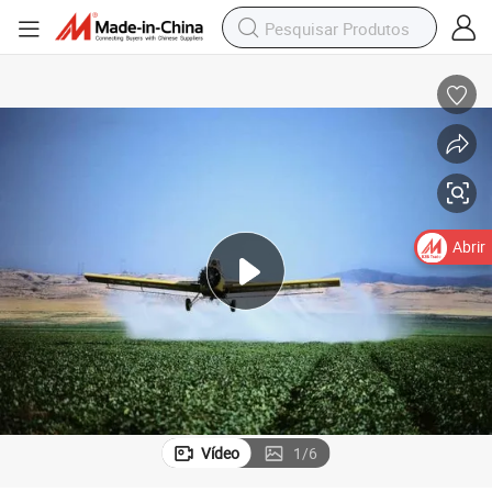
Abrir
Vídeo
1
/
6