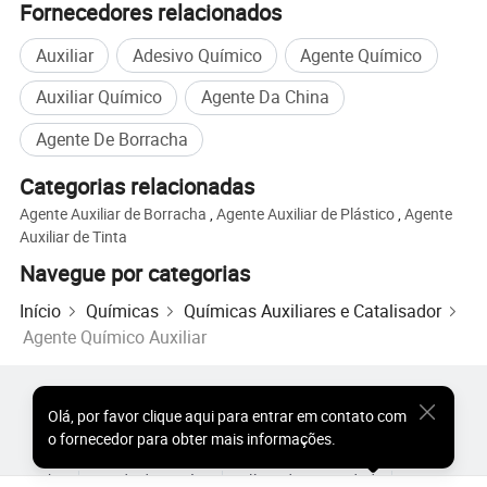
Fornecedores relacionados
Auxiliar
Adesivo Químico
Agente Químico
Auxiliar Químico
Agente Da China
Agente De Borracha
Categorias relacionadas
Agente Auxiliar de Borracha
,
Agente Auxiliar de Plástico
,
Agente
Auxiliar de Tinta
Navegue por categorias
Início
Químicas
Químicas Auxiliares e Catalisador
Agente Químico Auxiliar
Produtos Populares
Preço dos Produtos Quentes
Olá
,
por favor clique aqui para entrar em contato com
Produtos Quentes por Atacado
Comprador de Estrela
o fornecedor para obter mais informações.
Site do PC
Percepções
Sobre
Acordo do Usuário
Política de Privacidade
Contato