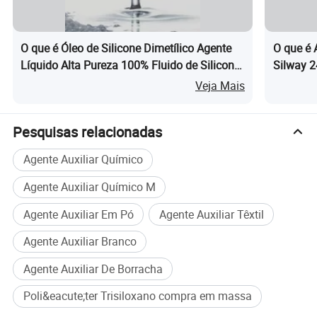
Gravidade específica (25 ° C)
1.002
Viscosidade (25 ° C)
28
Ponto de nuvem (solução
< 10 ° C
aquosa de 1% de toneladas)
O que é Óleo de Silicone Dimetílico Agente
O que é 
Agente de espalhamento e humedecimento , silicone noniónico , surfactante ,
Fuction
Líquido Alta Pureza 100% Fluido de Silicone
Silway 2
ecológico
Superioridade
Espuma extremamente baixa dispersão e penetração de utilização reduzida
Puro
Herbicid
Veja Mais
Pesquisas relacionadas
Agente Auxiliar Químico
Agente Auxiliar Químico M
Agente Auxiliar Em Pó
Agente Auxiliar Têxtil
Agente Auxiliar Branco
Agente Auxiliar De Borracha
Poli&eacute;ter Trisiloxano compra em massa