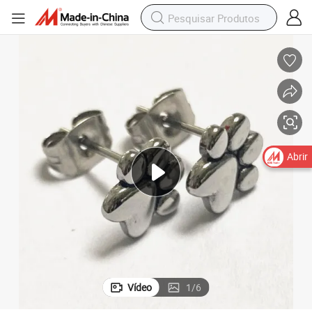
Abrir
Vídeo
1
/
6