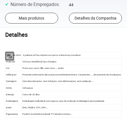
Número de Empregados
:
44
Mais produtos
Detalhes da Companhia
Detalhes
A joalharia do Paw imprime o aro para a orelha em aço inoxidável
Nome do item
Material
316 aço inoxidável/aço cirúrgico
Cor
Prata aço; ouro 18k; ouro rosa; … preto
Utilização
Presente;aniversário;decoração;envolvimento;festa; Casamento; … de presente de Graduação
Vantagem
Sem descoloração; sem irritação; sem deformação; sem oxidação …
MOQ
100 peças
Entrega
Cerca de 25 dias
Embalagem
Embalagem individual com opp ou saco de vedação/embalagem personalizada
Envio
DHL; FEDEX; TNT; UPS …
Pagamento
PayPal; transferência Bank TT; Western Union …