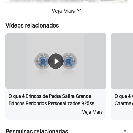
Veja Mais
Vídeos relacionados
O que é Brincos de Pedra Safira Grande
O que é 
Brincos Redondos Personalizados 925ss
Charme d
em Aço I
Veja Mais
Pesquisas relacionadas