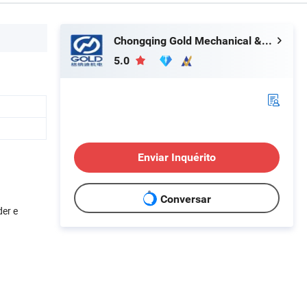
Chongqing Gold Mechanical & Electrical Equipment Co., Ltd.
5.0
Enviar Inquérito
Conversar
der e