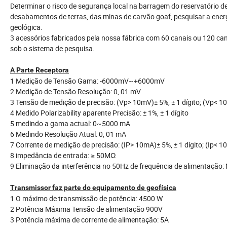
Determinar o risco de segurança local na barragem do reservatório d
desabamentos de terras, das minas de carvão goaf, pesquisar a energ
geológica.
3 acessórios fabricados pela nossa fábrica com 60 canais ou 120 can
sob o sistema de pesquisa.
A Parte Receptora
1 Medição de Tensão Gama: -6000mV~+6000mV
2 Medição de Tensão Resolução: 0, 01 mV
3 Tensão de medição de precisão: (Vp> 10mV)± 5%, ± 1 dígito; (Vp< 10
4 Medido Polarizability aparente Precisão: ± 1%, ± 1 dígito
5 medindo a gama actual: 0~5000 mA
6 Medindo Resolução Atual: 0, 01 mA
7 Corrente de medição de precisão: (IP> 10mA)± 5%, ± 1 dígito; (Ip< 1
8 impedância de entrada: ≥ 50MΩ
9 Eliminação da interferência no 50Hz de frequência de alimentação:
Transmissor faz parte do equipamento de geofísica
1 O máximo de transmissão de potência: 4500 W
2 Potência Máxima Tensão de alimentação 900V
3 Potência máxima de corrente de alimentação: 5A