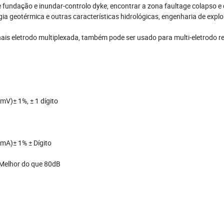
e fundação e inundar-controlo dyke, encontrar a zona faultage colapso e 
ia geotérmica e outras características hidrológicas, engenharia de expl
ais eletrodo multiplexada, também pode ser usado para multi-eletrodo re
mV)± 1%, ± 1 dígito
0mA)± 1% ± Dígito
 Melhor do que 80dB