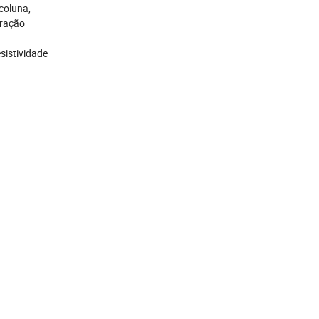
coluna,
oração
sistividade