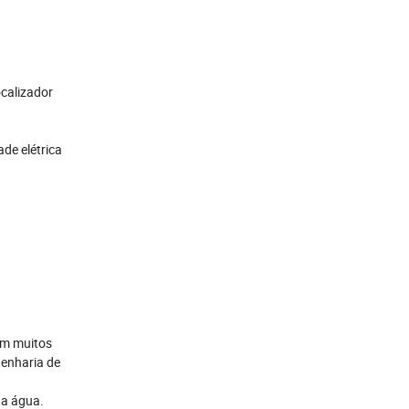
calizador
de elétrica
 em muitos
genharia de
da água.