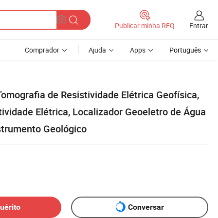
Entrar
Publicar minha RFQ
Comprador
Ajuda
Apps
Português
mografia de Resistividade Elétrica Geofísica,
ividade Elétrica, Localizador Geoeletro de Água
strumento Geológico
uérito
Conversar