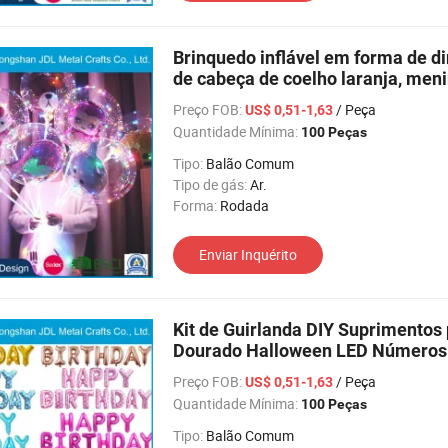
Brinquedo inflável em forma de d
de cabeça de coelho laranja, meni
balão de Feliz Ano Novo
Preço FOB:
/ Peça
US$ 0,51-1,63
Quantidade Mínima:
100 Peças
Tipo:
Balão Comum
Tipo de gás:
Ar.
Forma:
Rodada
Enviar Inquérito
Kit de Guirlanda DIY Suprimentos
Dourado Halloween LED Números L
Preço FOB:
/ Peça
US$ 0,51-1,63
Quantidade Mínima:
100 Peças
Tipo:
Balão Comum