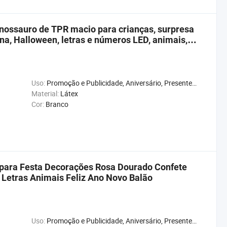
inossauro de TPR macio para crianças, surpresa
na, Halloween, letras e números LED, animais,
Uso:
Promoção e Publicidade, Aniversário, Presente, Casamento, Natal, Ano Novo, Chuveiro de Bebê, Carnaval, Aniversário
Material:
Látex
Cor:
Branco
 para Festa Decorações Rosa Dourado Confete
etras Animais Feliz Ano Novo Balão
Uso:
Promoção e Publicidade, Aniversário, Presente, Casamento, Natal, Ano Novo, Chuveiro de Bebê, Carnaval, Aniversário