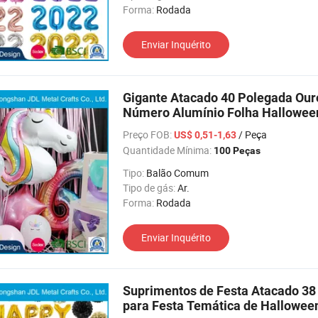
Forma:
Rodada
Enviar Inquérito
Gigante Atacado 40 Polegada Our
Número Alumínio Folha Hallowee
Balão
Preço FOB:
/ Peça
US$ 0,51-1,63
Quantidade Mínima:
100 Peças
Tipo:
Balão Comum
Tipo de gás:
Ar.
Forma:
Rodada
Enviar Inquérito
Suprimentos de Festa Atacado 38 
para Festa Temática de Hallowee