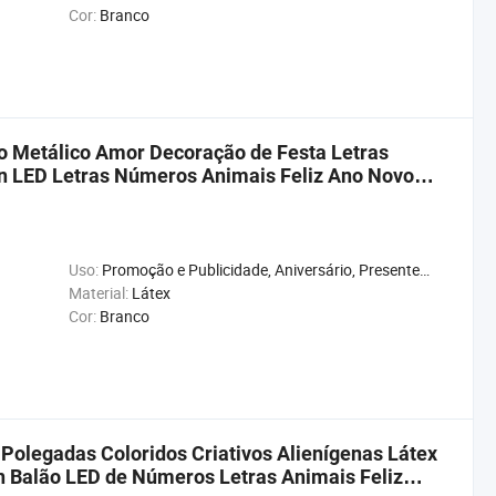
Cor:
Branco
o Metálico Amor Decoração de Festa Letras
n LED Letras Números Animais Feliz Ano Novo
Uso:
Promoção e Publicidade, Aniversário, Presente, Casamento, Natal, Ano Novo, Chuveiro de Bebê, Carnaval, Aniversário
Material:
Látex
Cor:
Branco
Polegadas Coloridos Criativos Alienígenas Látex
n Balão LED de Números Letras Animais Feliz