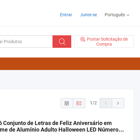
Entrar
Junte-se
Português
Postar Solicitação de
Compra
1
/
2
 Conjunto de Letras de Feliz Aniversário em
lme de Alumínio Adulto Halloween LED Números
lão