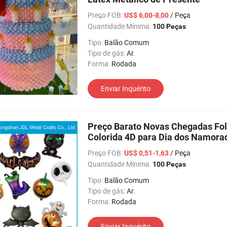
Preço FOB:
/ Peça
US$ 6,00-8,00
Quantidade Mínima:
100 Peças
Tipo:
Balão Comum
Tipo de gás:
Ar.
Forma:
Rodada
Enviar Inquérito
Preço Barato Novas Chegadas Fol
Colorida 4D para Dia dos Namora
Ano Novo Balão
Preço FOB:
/ Peça
US$ 0,51-1,63
Quantidade Mínima:
100 Peças
Tipo:
Balão Comum
Tipo de gás:
Ar.
Forma:
Rodada
Enviar Inquérito