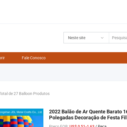
Neste site
rir
Fale Conosco
Total de 27 Balloon Produtos
2022 Balão de Ar Quente Barato 16
Polegadas Decoração de Festa Fi
Letras Animais Feliz Ano Novo Ba
Preço FOB:
/ Peça
US$ 0,51-1,63