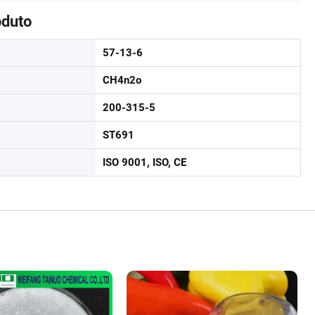
oduto
57-13-6
CH4n2o
200-315-5
ST691
ISO 9001, ISO, CE