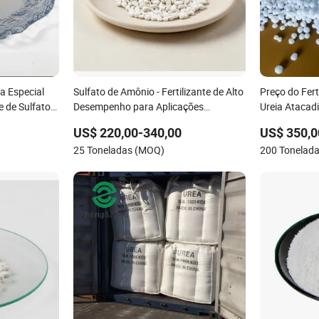
na Especial
Sulfato de Amônio - Fertilizante de Alto
Preço do Fert
e de Sulfato
Desempenho para Aplicações
Ureia Atacad
o Alcalino e
Agrícolas
US$ 220,00-340,00
US$ 350,0
e Culturas
25 Toneladas (MOQ)
200 Tonelad