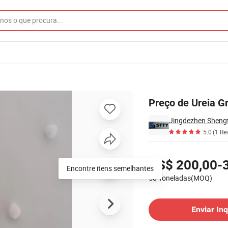
ina 46
Preço de Ureia G
Jingdezhen Shengt
5.0
(1 Re
Preços
US$ 200,00-
Encontre itens semelhantes
50 Toneladas(MOQ)
Contatar Fornecedor
Enviar Inq