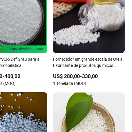
 /SCR/Def Grau para a
Fornecedor em grande escala de Ureia
omobilística
Fabricante de produtos químicos
agrícolas 46% Ureia Co (NH2) 2 Ureia
0-400,00
US$ 280,00-330,00
Alta Pureza CAS 57-13-6
as (MOQ)
1 Tonelada (MOQ)