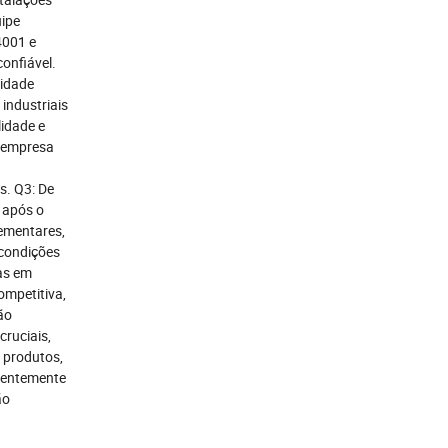
uipe
4001 e
confiável.
lidade
industriais
lidade e
a empresa
s. Q3: De
 após o
ementares,
 condições
as em
mpetitiva,
ão
cruciais,
 produtos,
igentemente
ão