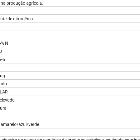
 na produção agrícola.
ante de nitrogênio
6% N
O
5-5
ng
lado
LAR
elevada
tura
e
/amarelo/azul/verde
 pioneira no sector do comércio de produtos químicos, equipada com in