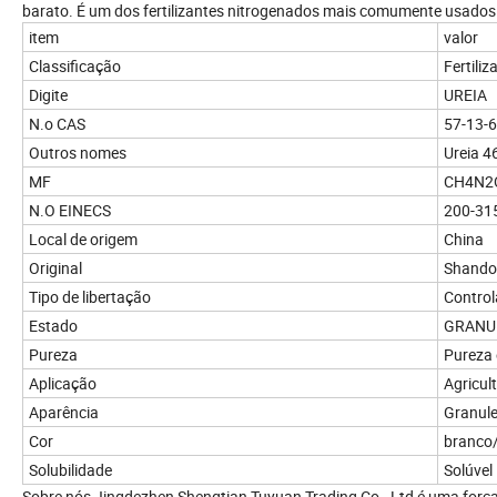
barato. É um dos fertilizantes nitrogenados mais comumente usados
item
valor
Classificação
Fertiliz
Digite
UREIA
N.o CAS
57-13-6
Outros nomes
Ureia 4
MF
CH4N2
N.O EINECS
200-31
Local de origem
China
Original
Shando
Tipo de libertação
Contro
Estado
GRANU
Pureza
Pureza 
Aplicação
Agricul
Aparência
Granul
Cor
branco
Solubilidade
Solúvel
Sobre nós Jingdezhen Shengtian Tuyuan Trading Co., Ltd é uma força