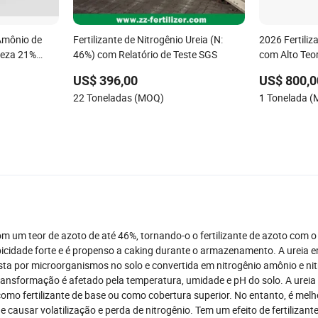
Amônio de
Fertilizante de Nitrogênio Ureia (N:
2026 Fertiliz
reza 21%
46%) com Relatório de Teste SGS
com Alto Teor
Ureia de For
US$ 396,00
US$ 800,0
22 Toneladas (MOQ)
1 Tonelada 
 com um teor de azoto de até 46%, tornando-o o fertilizante de azoto com o
icidade forte e é propenso a caking durante o armazenamento. A ureia e
sta por microorganismos no solo e convertida em nitrogênio amônio e ni
 transformação é afetado pela temperatura, umidade e pH do solo. A ureia
como fertilizante de base ou como cobertura superior. No entanto, é melh
de causar volatilização e perda de nitrogênio. Tem um efeito de fertilizante