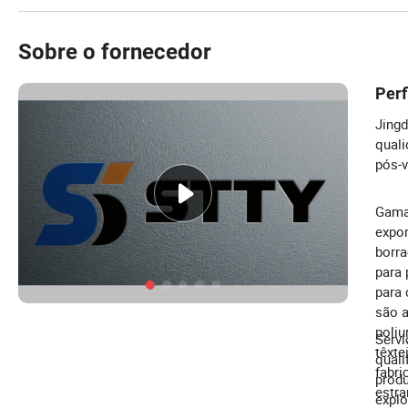
Sobre o fornecedor
Perf
Jingd
quali
pós-v
Gama 
expor
borra
para 
para 
são a
poliu
Servi
têxte
quali
fabri
produ
estra
explo