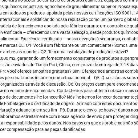
químicos industriais, agrícolas e de grau alimentar superior. Nossa eq
ia em todos os produtos, apoiada pelas nossas certificações ISO 9001, 1
ernacionais e solidificando nossa reputação como um parceiro global 
cadeia de fornecimento apoiada pela fábrica garante um controlo de qua
versificada – oferecemos uma vasta selecção, desde produtos químicos 
 alimentar. Excelência certificada – nossa devoção à segurança, confiabi
las e marcas CE. Q1: Você é um fabricante ou um comerciante? Somos um
r de ambos os mundos. Q2: Tem uma instalação de produção estável?
000 m2, garantindo um fornecimento consistente de produtos superiore
 são enviados do Tianjin Port, China, com prazo de entrega de 7-15 dias
 P4: Você oferece amostras gratuitas? Sim! Oferecemos amostras compl
ões personalizadas incorrem numa taxa nominal. Q5: Quais são as suas
 organizados através de discussão. Q6: Os preços caem para encomend
e no volume de encomendas. Contacte-nos para obter a cotação mais co
ipo de documentos lhe fornecerão? Nós lhe iremos fornecer documentaç
ta de Embalagem e o certificado de origem. Armado com estes documentos 
claração aduaneira em seu fim P8: Durante o envio, se houver danos nos
laboramos estreitamente com nossa agência de envio para proteger dil
á a responsabilidade pelos danos. Nos casos em que os problemas não s
ecer compensação para as peças danificadas.