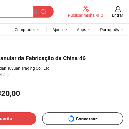
Entrar
Publicar minha RFQ
Comprador
Ajuda
Apps
Português
ranular da Fabricação da China 46
ian Tuyuan Trading Co., Ltd
visão)
320,00
uérito
Conversar