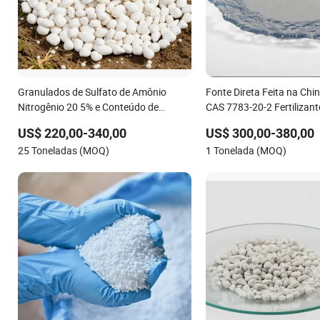
Granulados de Sulfato de Amônio
Fonte Direta Feita na Chi
Nitrogênio 20 5% e Conteúdo de
CAS 7783-20-2 Fertilizant
Enxofre 23%
de Amônio para Solo Salin
US$ 220,00-340,00
US$ 300,00-380,00
Aumento de Rendimento d
25 Toneladas (MOQ)
1 Tonelada (MOQ)