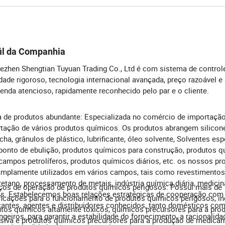
il da Companhia
ezhen Shengtian Tuyuan Trading Co., Ltd é com sistema de control
dade rigoroso, tecnologia internacional avançada, preço razoável e
enda atencioso, rapidamente reconhecido pelo par e o cliente.
de produtos abundante: Especializada no comércio de importação
tação de vários produtos químicos. Os produtos abrangem silicone
cha, grânulos de plástico, lubrificante, óleo solvente, Solventes esp
ponto de ebulição, produtos químicos para construção, produtos 
campos petrolíferos, produtos químicos diários, etc. os nossos pr
mplamente utilizados em vários campos, tais como revestimentos, 
retano, processamento de metais, indústria química diária, medicin
ços de operação de produtos químicos perigosos: Possui mais de
is. Estabelecemos boas relações estratégicas de cooperação com
ficações para o funcionamento de produtos químicos perigosos, in
cantes, agentes e distribuidores conhecidos, tanto domésticos co
tos químicos altamente tóxicos, químicos precursores para a pro
ngeiros, para garantir a estabilidade do fornecimento, a racionalida
siva e produtos químicos precursores para a produção de medica