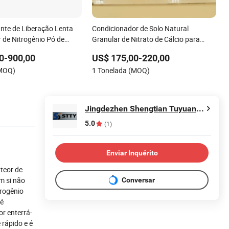
ante de Liberação Lenta
Condicionador de Solo Natural
 de Nitrogênio Pó de
Granular de Nitrato de Cálcio para
maldeído UF38%
Agricultura Aumenta o Crescimento
0-900,00
US$ 175,00-220,00
das Plantas
(MOQ)
1 Tonelada (MOQ)
Jingdezhen Shengtian Tuyuan Trading Co., Ltd
5.0
(1)
Enviar Inquérito
 teor de
m si não
Conversar
trogênio
 é
or enterrá-
 rápido e é