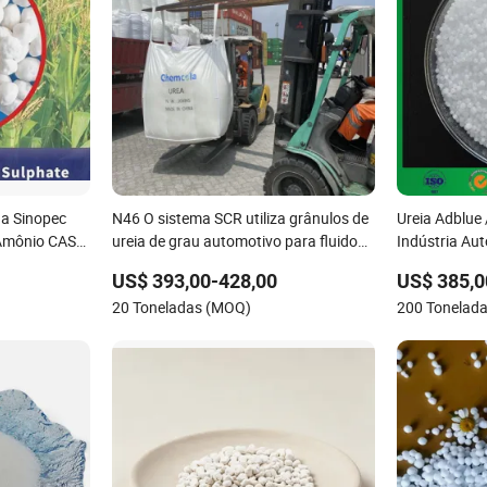
da Sinopec
N46 O sistema SCR utiliza grânulos de
Ureia Adblue
 Amônio CAS
ureia de grau automotivo para fluido
Indústria Aut
de escape diesel
US$ 393,00-428,00
US$ 385,0
20 Toneladas (MOQ)
200 Tonelad