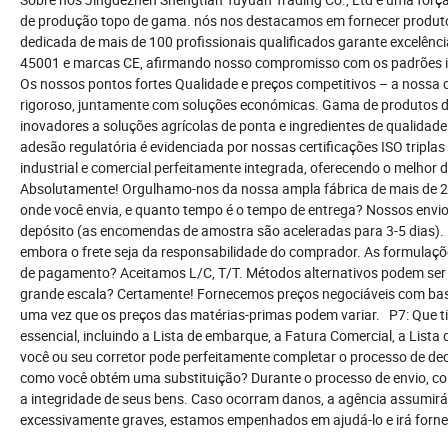
de produção topo de gama. nós nos destacamos em fornecer produtos 
dedicada de mais de 100 profissionais qualificados garante excelênc
45001 e marcas CE, afirmando nosso compromisso com os padrões int
Os nossos pontos fortes Qualidade e preços competitivos – a nossa 
rigoroso, juntamente com soluções económicas. Gama de produtos di
inovadores a soluções agrícolas de ponta e ingredientes de qualidade
adesão regulatória é evidenciada por nossas certificações ISO trip
industrial e comercial perfeitamente integrada, oferecendo o melho
Absolutamente! Orgulhamo-nos da nossa ampla fábrica de mais de 2,
onde você envia, e quanto tempo é o tempo de entrega? Nossos envios
depósito (as encomendas de amostra são aceleradas para 3-5 dias).
embora o frete seja da responsabilidade do comprador. As formulaç
de pagamento? Aceitamos L/C, T/T. Métodos alternativos podem ser
grande escala? Certamente! Fornecemos preços negociáveis com bas
uma vez que os preços das matérias-primas podem variar. P7: Que t
essencial, incluindo a Lista de embarque, a Fatura Comercial, a Lis
você ou seu corretor pode perfeitamente completar o processo de de
como você obtém uma substituição? Durante o processo de envio, co
a integridade de seus bens. Caso ocorram danos, a agência assumir
excessivamente graves, estamos empenhados em ajudá-lo e irá forn