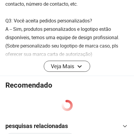
contacto, número de contacto, etc.
Q3: Você aceita pedidos personalizados?
A -- Sim, produtos personalizados e logotipo estão
disponíveis, temos uma equipe de design profissional.
(Sobre personalizado seu logotipo de marca caso, pls
oferecer sua marca carta de autorização)
Veja Mais
P4: Podemos ter amostras antes da encomenda de
produção em massa?
Recomendado
A -- Sim, é claro, as amostras existentes podem ser
enviadas em 5 dias úteis, você só precisa compartilhar os
custos de envio. As amostras personalizadas tentarão
enviar em 15 dias após o custo da amostra confirmado.
pesquisas relacionadas
Q5: É o custo da amostra pode ser reembolsável para a