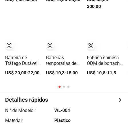
Retrátil de
Barreira
para Pedestres
300,00
Plástico Barreira
Extensível, Cerca
como Seu Pedido
Portátil
de Segurança
Dobrável
Barreira de
Barreiras
Fábrica chinesa
Tráfego Durável
temporárias de
ODM de borracha
2m Feita de
plástico portáteis
e plástico,
US$ 20,00-22,00
US$ 10,3-15,00
US$ 10,8-11,5
Plástico PE
expansíveis com
guarda-rei de
cerca refletiva,
tráfego, cerca de
barreira dobrável
PVC, barreira de
construção
Detalhes rápidos
N ° de Modelo.:
WL-004
Material:
Plástico