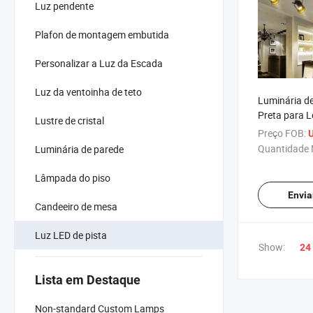
Luz pendente
Plafon de montagem embutida
Personalizar a Luz da Escada
Luz da ventoinha de teto
Luminária de
Preta para L
Lustre de cristal
Decorativa E
Preço FOB:
Industriais 
Quantidade 
Luminária de parede
LED
Lâmpada do piso
Envia
Candeeiro de mesa
Luz LED de pista
Show:
24
Lista em Destaque
Non-standard Custom Lamps