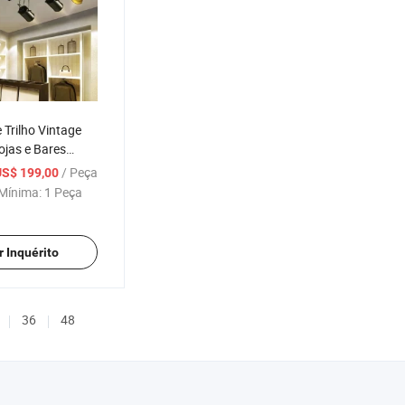
 Trilho Vintage
ojas e Bares
27 Holofotes
/ Peça
US$ 199,00
Retro Luz de Teto
Mínima:
1 Peça
r Inquérito
36
48