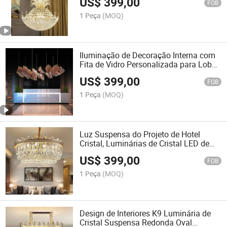
US$
399,00
Grande Personalizada
FOB
1 Peça
(MOQ)
Iluminação de Decoração Interna com
Fita de Vidro Personalizada para Lobby
de Hotel, Villa, Escada e Salão de
US$
399,00
Banquete, Lâmpada de Lustre LED
FOB
1 Peça
(MOQ)
Luz Suspensa do Projeto de Hotel
Cristal, Luminárias de Cristal LED de
Luxo Moderno, Decoração de Casa,
US$
399,00
Lustres de Cristal
FOB
1 Peça
(MOQ)
Design de Interiores K9 Luminária de
Cristal Suspensa Redonda Oval