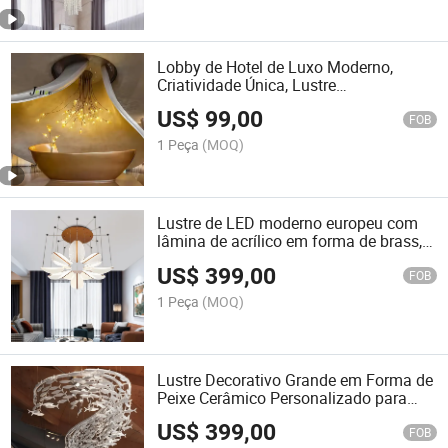
Lobby de Hotel de Luxo Moderno,
Criatividade Única, Lustre
Personalizado, Shopping, Villa, Sala de
US$
99,00
Jantar, Lâmpadas Decorativas
FOB
1 Peça
(MOQ)
Lustre de LED moderno europeu com
lâmina de acrílico em forma de brass,
dimmável, para sala de estar
US$
399,00
FOB
1 Peça
(MOQ)
Lustre Decorativo Grande em Forma de
Peixe Cerâmico Personalizado para
Clube e Lobby de Hotel
US$
399,00
FOB