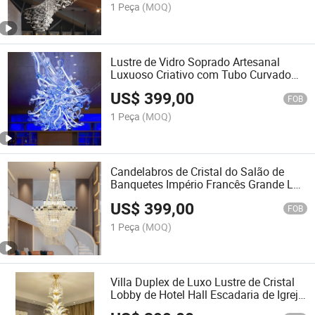
1 Peça
(MOQ)
Lustre de Vidro Soprado Artesanal
Luxuoso Criativo com Tubo Curvado
Iluminação de Zhongshan Guzhen para
US$
399,00
Hotel Restaurante Shopping Center
FOB
1 Peça
(MOQ)
Candelabros de Cristal do Salão de
Banquetes Império Francês Grande Luz
de Teto Suspensa para Foyer
US$
399,00
FOB
1 Peça
(MOQ)
Villa Duplex de Luxo Lustre de Cristal
Lobby de Hotel Hall Escadaria de Igreja
Luminária Decorativa de Teto LED