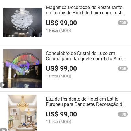
Magnífica Decoração de Restaurante
no Lobby de Hotel de Luxo com Lustre
de Luz de Ferro e Vidro LED
US$
99,00
FOB
1 Peça
(MOQ)
Candelabro de Cristal de Luxo em
Coluna para Banquete com Teto Alto,
Arte em Vidro, Designer de Lobby de
US$
99,00
Hotel, Iluminação Pendente
FOB
Personalizada RGB
1 Peça
(MOQ)
Luz de Pendente de Hotel em Estilo
Europeu para Banquete, Decoração de
Teto para Quarto de Princesa,
US$
99,00
Iluminação LED com Motivo
FOB
1 Peça
(MOQ)