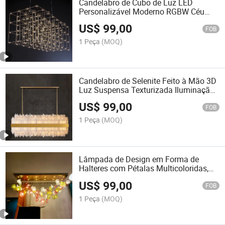
Candelabro de Cubo de Luz LED
Personalizável Moderno RGBW Céu
Estrelado Luminária de Teto Designer
US$
99,00
Iluminação de Projeto em Grande
FOB
Escala Não Padrão
1 Peça
(MOQ)
Candelabro de Selenite Feito à Mão 3D
Luz Suspensa Texturizada Iluminação
Interior Luxuosa
US$
99,00
FOB
1 Peça
(MOQ)
Lâmpada de Design em Forma de
Halteres com Pétalas Multicoloridas,
Lustre Floral em Vidro Industrial Sob
US$
99,00
Medida
FOB
1 Peça
(MOQ)