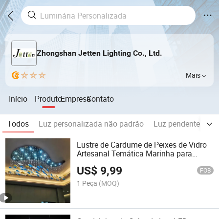
Zhongshan Jetten Lighting Co., Ltd.
Mais
Início
Produto
Empresa
Contato
Todos
Luz personalizada não padrão
Luz pendente
Pl
Lustre de Cardume de Peixes de Vidro
Artesanal Temática Marinha para
Lobby de Hotel, Centro de Vendas,
US$
9,99
Salão de Banquetes, Restaurante, Loja
FOB
de Frutos do Mar
1 Peça
(MOQ)