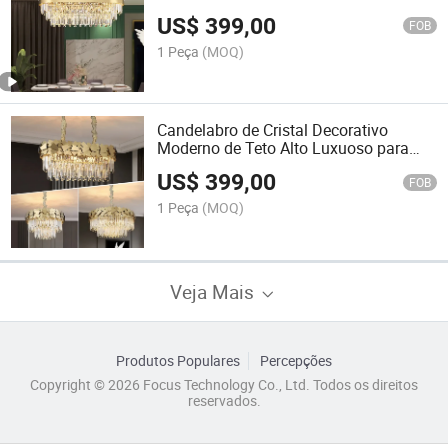
Pendente Moderna Grande Luxuosa
US$
399,00
Candelabro para Sala de Estar e Sala
FOB
de Jantar
1 Peça
(MOQ)
Candelabro de Cristal Decorativo
Moderno de Teto Alto Luxuoso para
Quarto e Sala de Estar Lustre
US$
399,00
Iluminação LED
FOB
1 Peça
(MOQ)
Veja Mais
Produtos Populares
Percepções
Copyright © 2026 Focus Technology Co., Ltd. Todos os direitos
reservados.