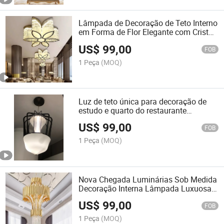
Lâmpada de Decoração de Teto Interno
em Forma de Flor Elegante com Cristal,
Iluminação LED Motivo
US$
99,00
FOB
1 Peça
(MOQ)
Luz de teto única para decoração de
estudo e quarto do restaurante
moderno Chandelier Cafe Bar
US$
99,00
FOB
1 Peça
(MOQ)
Nova Chegada Luminárias Sob Medida
Decoração Interna Lâmpada Luxuosa
Hotel Vila Escadaria Lustre de Cristal
US$
99,00
LED Luxuoso
FOB
1 Peça
(MOQ)