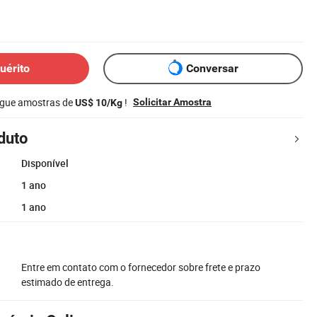
uérito
Conversar
egue amostras de
!
Solicitar Amostra
US$ 10/Kg
duto
Disponível
1 ano
1 ano
Entre em contato com o fornecedor sobre frete e prazo
estimado de entrega.