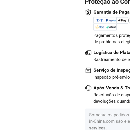
Proteção ao Co
Garantia de Pag
Pagamentos proteg
de problemas eleg
Logística de Pla
Rastreamento de r
Serviço de Inspe
Inspeção pré-envio
Após-Venda & Tr
Resolução de dispu
devoluções quando
Somente os pedidos 
in-China.com são ele
.
services