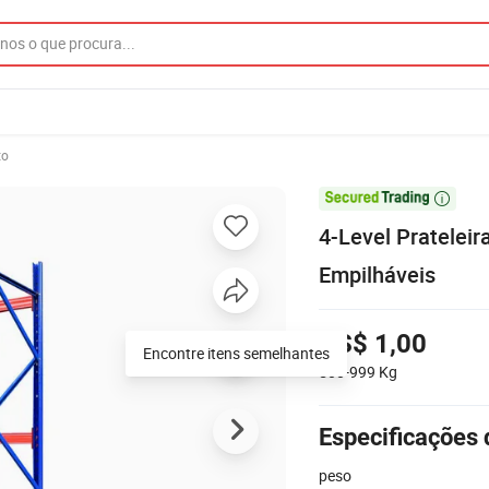
to

4-Level Pratelei
Empilháveis
US$ 1,00
Encontre itens semelhantes
500-999
Kg
Especificações 
peso