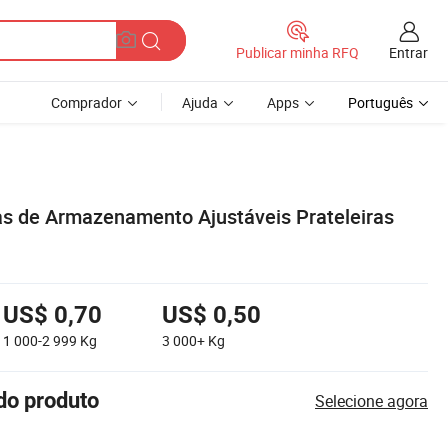
Entrar
Publicar minha RFQ
Comprador
Ajuda
Apps
Português
ras de Armazenamento Ajustáveis Prateleiras
US$ 0,70
US$ 0,50
1 000-2 999
Kg
3 000+
Kg
do produto
Selecione agora