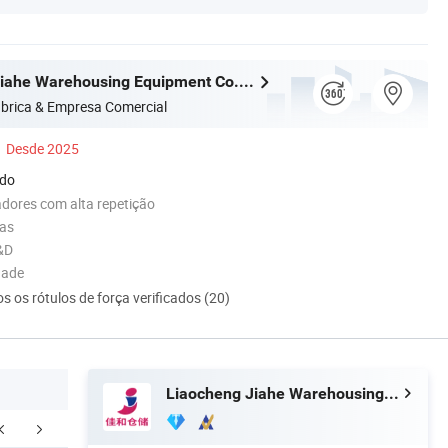
Liaocheng Jiahe Warehousing Equipment Co., Ltd
brica & Empresa Comercial
Desde 2025
ado
dores com alta repetição
das
&D
dade
s os rótulos de força verificados (20)
Liaocheng Jiahe Warehousing Equipment Co., Ltd
balagem e envio