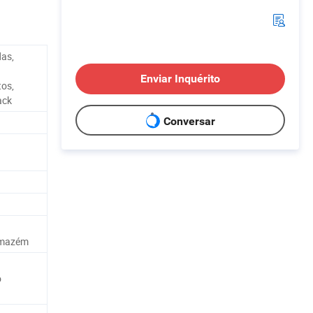
das,
Enviar Inquérito
os,
ack
Conversar
rmazém
o