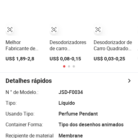
Frescas Pêssego
Perfeito para
aromatizador de
Jasmim
Abertura, Melhor
ar para carro
Souvenir
Melhor
Desodorizadores
Desodorizador de
Fabricante de
de carro
Carro Quadrado
Arte Gesso
personalizados
Suspenso
US$ 1,89-2,8
US$ 0,08-0,15
US$ 0,03-0,25
Pendurar
em forma de
Personalizado
Aromatizante de
papel pendurado,
Aromas para
Ar para Carro
atacado de
Carros
Perfume
fragrâncias para
Detalhes rápidos
carro
N ° de Modelo.:
JSD-F0034
Tipo:
Líquido
Usando Tipo:
Perfume Pendant
Container Forma:
Tipo dos desenhos animados
Recipiente de material
Membrane