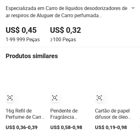
Especializada em Carro de líquidos desodorizadores de
ar respiros de Aluguer de Carro perfumada
personalizados Perfumes Filme respirável Perfumes
US$ 0,45
US$ 0,32
(JSD-F0034)
1-99.999
Peças
≥100
Peças
Produtos similares
16g Refil de
Pendente de
Cartão de papel
Perfume de Carro
Fragrância
difusor de óleo
Gel Premium
Personalizado
essencial
US$ 0,36-0,39
US$ 0,58-0,98
US$ 0,19-0,98
Suspenso
para Carro,
personalizado a
Aromas de Flores
Perfume de Carro
preço de fábrica,