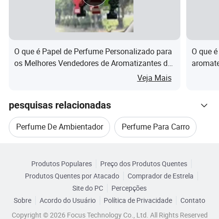
citrinos
novo
y
O Chá
Lilic
O
La
O
Verde
Ocean
Crispline
bambu
&
O que é Papel de Perfume Personalizado para
O que é
mirtilo
&
n&
& Lotus
Ro
os Melhores Vendedores de Aromatizantes de
aromate
Jasmine
Carro
Veja Mais
pesquisas relacionadas
Perfume De Ambientador
Perfume Para Carro
Categorias Relacionadas
Acessórios Para Aromatizadores De Carro
Produtos Populares
Preço dos Produtos Quentes
Navegue por Categorias
Produtos Quentes por Atacado
Comprador de Estrela
Desodorizador De Ar Promocional Para Carros
Site do PC
Percepções
Sobre
Acordo do Usuário
Política de Privacidade
Contato
Purificador De Ar Para Carro Perfume
Copyright © 2026 Focus Technology Co., Ltd. All Rights Reserved