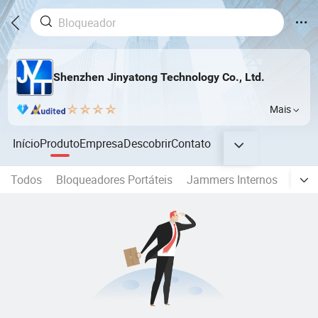
Shenzhen Jinyatong Technology Co., Ltd.
Mais
Início
Produto
Empresa
Descobrir
Contato
Todos
Bloqueadores Portáteis
Jammers Internos
Isol