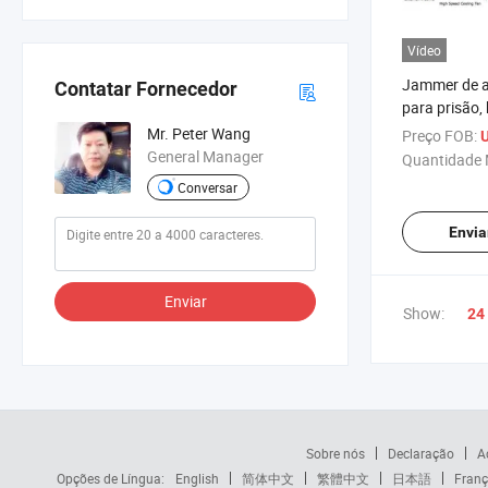
Vídeo
Jammer de a
Contatar Fornecedor
para prisão,
celulares em
Mr. Peter Wang
Preço FOB:
General Manager
Quantidade 
Conversar
Envia
Enviar
Show:
24
Sobre nós
Declaração
A
Opções de Língua:
English
简体中文
繁體中文
日本語
Franç