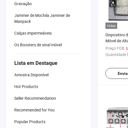
Gravação
Jammer de Mochila Jammer de
Manpack
Vídeo
Calças impermeáveis
Dispositivo
Móvel de Alt
Os Boosters de sinal móvel
Uso em Pris
Preço FOB:
Quantidade 
Lista em Destaque
Envia
Amostra Disponível
Hot Products
Seller Recommendation
Recommended for You
Popular Products