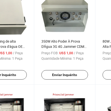
g de alta
350W Alto Poder À Prova
80W 
prova d'água OEM
D'Água 3G 4G Jammer CDMA
Alta 
 omnidirecionais
GSM Jammer de Prisão Pode
de at
/ Peça
Preço FOB:
/ Peça
Preço
US$ 1,00
US$ 1,00
Ser Personalizado
Mínima:
1 Peça
Quantidade Mínima:
1 Peça
Quan
r Inquérito
Enviar Inquérito