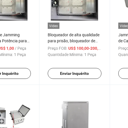
Vídeo
Víde
 de Jamming
Bloqueador de alta qualidade
Jamm
a Potência para
para prisão, bloqueador de
de Ca
ões
celular para uso em prisão
Jamm
/ Peça
Preço FOB:
/ Peça
Preço
US$ 1,00
US$ 100,00-200,00
Mínima:
1 Peça
Quantidade Mínima:
1 Peça
Quan
r Inquérito
Enviar Inquérito