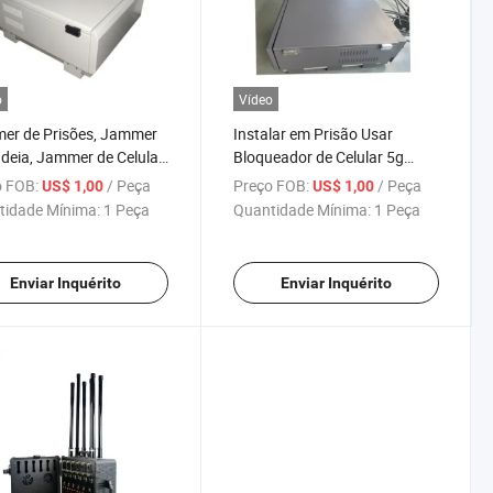
o
Vídeo
er de Prisões, Jammer
Instalar em Prisão Usar
deia, Jammer de Celular,
Bloqueador de Celular 5g
er de Drone
Bloqueador de Prisão
 FOB:
/ Peça
Preço FOB:
/ Peça
US$ 1,00
US$ 1,00
Bloqueador de Jail Todos WiFi
tidade Mínima:
1 Peça
Quantidade Mínima:
1 Peça
GPS Drones Bloqueador de
Jamming
Enviar Inquérito
Enviar Inquérito