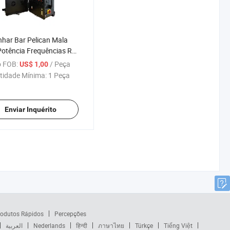
har Bar Pelican Mala
Potência Frequências RF
3G Jamming UAV
 FOB:
/ Peça
US$ 1,00
tidade Mínima:
1 Peça
Enviar Inquérito
odutos Rápidos
Percepções
العربية
Nederlands
हिन्दी
ภาษาไทย
Türkçe
Tiếng Việt