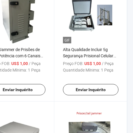
GIF
Jammer de Prisões de
Alta Qualidade Incluir 5g
Potência com 6 Canais
Segurança Prisional Celular
é 150 Metros
Jammer Bloqueador de
 FOB:
/ Peça
Preço FOB:
/ Peça
US$ 1,00
US$ 1,00
Cadeia
tidade Mínima:
1 Peça
Quantidade Mínima:
1 Peça
Enviar Inquérito
Enviar Inquérito