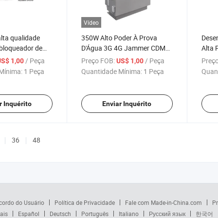
Vídeo
lta qualidade
350W Alto Poder À Prova
Desen
 bloqueador de
D'Água 3G 4G Jammer CDMA
Alta 
 todas as celas
GSM Jammer de Prisão Pode
GSM 
/ Peça
Preço FOB:
/ Peça
Preço
US$ 1,00
US$ 1,00
Ser Personalizado Bloqueador
Mínima:
1 Peça
Quantidade Mínima:
1 Peça
Quan
de Prisão
r Inquérito
Enviar Inquérito
36
48
cordo do Usuário
Política de Privacidade
Fale com Made-in-China.com
Pr
ais
Español
Deutsch
Português
Italiano
Русский язык
한국어