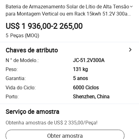
Bateria de Armazenamento Solar de Lítio de Alta Tensão
para Montagem Vertical ou em Rack 15kwh 51.2V 300ah
LiFePO4
US$ 1 936,00-2 265,00
5
Peças
(MOQ)
Chaves de atributo
N ° de Modelo.
:
JC-51.2V300A
Peso
:
131 kg
Garantia
:
5 anos
Vida do Ciclo
:
6000 Ciclos
Porto
:
Shenzhen, China
Serviço de amostra
Obtenha amostras de
US$ 2 335,00
/
Peça
!
Obter amostra