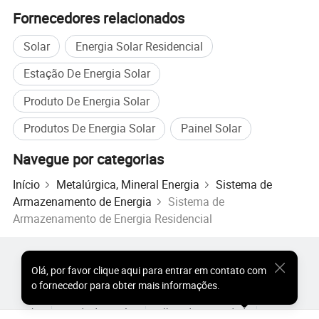
Fornecedores relacionados
Solar
Energia Solar Residencial
Estação De Energia Solar
Produto De Energia Solar
Produtos De Energia Solar
Painel Solar
Navegue por categorias
Início
Metalúrgica, Mineral Energia
Sistema de
Armazenamento de Energia
Sistema de
Armazenamento de Energia Residencial
Produtos Populares
Preço dos Produtos Quentes
Olá
,
por favor clique aqui para entrar em contato com
Produtos Quentes por Atacado
Comprador de Estrela
o fornecedor para obter mais informações.
Site do PC
Percepções
Sobre
Acordo do Usuário
Política de Privacidade
Contato