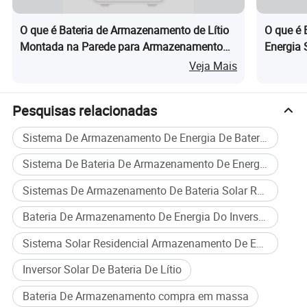
Comunicação
RS232, RS485, CAN
O que é Bateria de Armazenamento de Lítio
O que é 
Certificação
MSDS, UN38.3.CE
Montada na Parede para Armazenamento
Energia 
de Energia em Casa 51.2V 5kwh Sistema de
200ah Ba
Veja Mais
Especificação
Energia Solar
Casa
Pesquisas relacionadas
Sistema De Armazenamento De Energia De Bateria De Lítio Solar
Sistema De Bateria De Armazenamento De Energia Residencial
Sistemas De Armazenamento De Bateria Solar Residencial
Bateria De Armazenamento De Energia Do Inversor Solar
Sistema Solar Residencial Armazenamento De Energia Em Bateria
Inversor Solar De Bateria De Lítio
Bateria De Armazenamento compra em massa