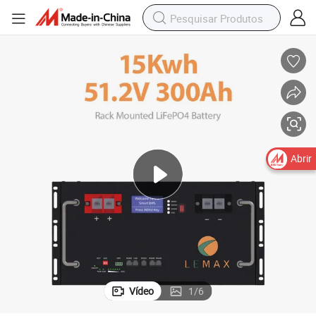
Abrir
Vídeo
1
/
6