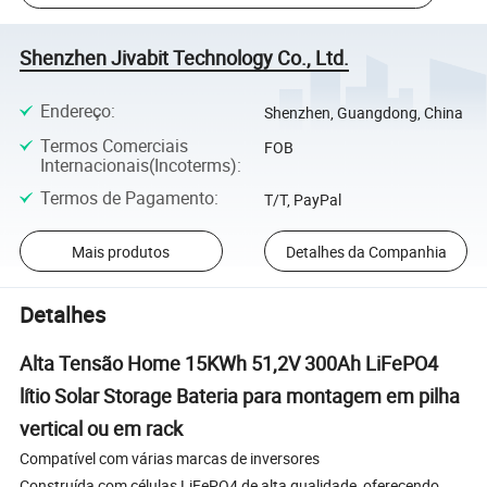
Shenzhen Jivabit Technology Co., Ltd.
Endereço
:
Shenzhen, Guangdong, China
Termos Comerciais
FOB
Internacionais(Incoterms)
:
Termos de Pagamento
:
T/T, PayPal
Mais produtos
Detalhes da Companhia
Detalhes
Alta Tensão Home 15KWh 51,2V 300Ah LiFePO4
lítio Solar Storage Bateria para montagem em pilha
vertical ou em rack
Compatível com várias marcas de inversores
Construída com células LiFePO4 de alta qualidade, oferecendo