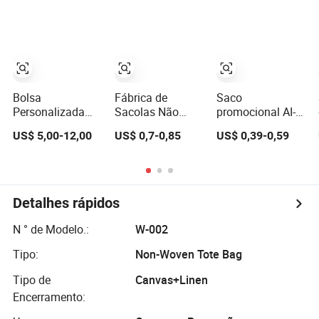
Personalizado,
com Alças de
Reutilizável e
Tecido
Portátil
Bolsa
Fábrica de
Saco
Personalizada
Sacolas Não
promocional AI-
Ecológica à
Tecidas
MICH ecológico
US$ 5,00-12,00
US$ 0,7-0,85
US$ 0,39-0,59
Prova d'Água
Personalizadas
com logotipo
Térmica Isolada
Ecológicas à
personalizado,
Reutilizável para
Prova d'Água
bolsa de compras
Compras Bolsa
Térmicas Não
de algodão
de Gelo Bolsa
Tecidas Isoladas
canvas natural e
Detalhes rápidos
Térmica para
Sacola de
simples
Almoço
Compras
N ° de Modelo.:
W-002
Reutilizável
Sacola de Gelo
Tipo:
Non-Woven Tote Bag
para Almoço
Tipo de
Canvas+Linen
Encerramento: