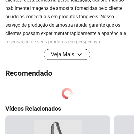
habilmente imagens de amostra fornecidas pelo cliente
ou ideias conceituais em produtos tangíveis. Nosso
serviço de produção de amostra rápida garante que os
clientes possam experimentar rapidamente a aparência e
a sensação de seus produtos em perspectiva.
Veja Mais
A Xuxin apresenta um showroom de amostras
independente e uma oficina ampla e de última geração
Recomendado
que abrange mais de 3,000 metros quadrados. Com uma
equipa de funcionários dedicados e um departamento de
controlo de qualidade rigoroso, garantimos que cada
produto que sai da nossa fábrica cumpre os mais
Vídeos Relacionados
elevados padrões de excelência.
Nós estendemos um convite caloroso para clientes em
todo o mundo visitar nossa fábrica, explorar nossas