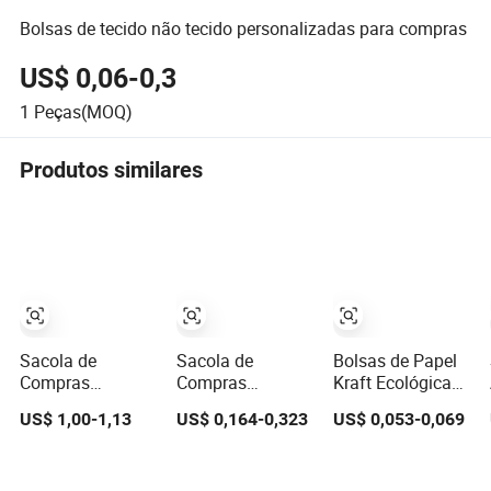
Bolsas de tecido não tecido personalizadas para compras
US$ 0,06-0,3
1
Peças(MOQ)
Produtos similares
Sacola de
Sacola de
Bolsas de Papel
Compras
Compras
Kraft Ecológicas
Dobrável de
Ecológica
para Alimentos e
US$ 1,00-1,13
US$ 0,164-0,323
US$ 0,053-0,069
Poliéster RPET
Reutilizável
Compras, Bolsas
Ecológica com
Personalizada
de Papel Anti-
Logo
em RPET/PP
Gordura