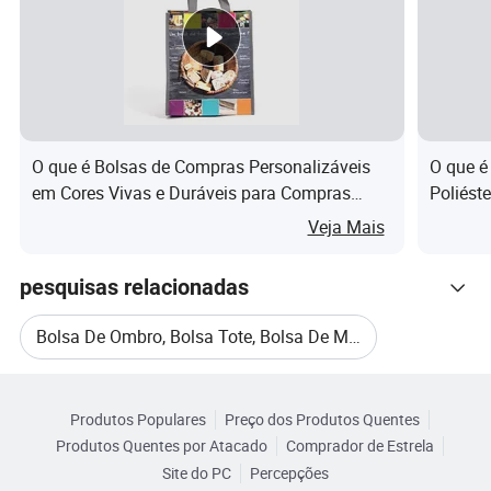
ofertas de produtos e estabelecer parcerias de longo
prazo. Com satisfação e confiança mútuas como nossa
fundação, estamos comprometidos em criar
colaborativamente um futuro mais brilhante e mais
próspero.
O que é Bolsas de Compras Personalizáveis
O que é
em Cores Vivas e Duráveis para Compras
Poliést
Descrição do produto
Sustentáveis
de Pres
Veja Mais
pesquisas relacionadas
Bolsa De Ombro, Bolsa Tote, Bolsa De Mão
Categorias Relacionadas
Bolsa Tote
Sacola Personalizada
Produtos Populares
Preço dos Produtos Quentes
Navegue por Categorias
Produtos Quentes por Atacado
Comprador de Estrela
Bolsa De Mão Bolsa De Compras
Site do PC
Percepções