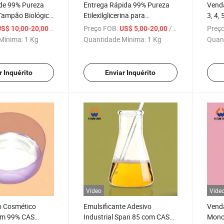
de 99% Pureza
Entrega Rápida 99% Pureza
Vend
Tampão Biológico
Etilexilglicerina para
3, 4, 
-9
Sinergista Antisséptico CAS
Trim
/ Kg
Preço FOB:
/ Kg
Preço
S$ 10,00-20,00
US$ 5,00-20,00
70445-33-9
99% 
Mínima:
1 Kg
Quantidade Mínima:
1 Kg
Quan
r Inquérito
Enviar Inquérito
Vídeo
Víde
o Cosmético
Emulsificante Adesivo
Venda
m 99% CAS
Industrial Span 85 com CAS
Mono