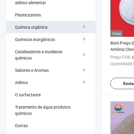
aditivo alimentar
Plasticizantes
Química orgânica
Vídeo
Químicos inorgânicos
Bom Preço Di
Amônio Clor
Catalisadores e Auxiliares
Fungicida C
Preço FOB:
U
químicos
Quantidade 
Sabores e Aromas
Aditivo
Envia
O surfactante
Tratamento de água produtos
químicos
Outras