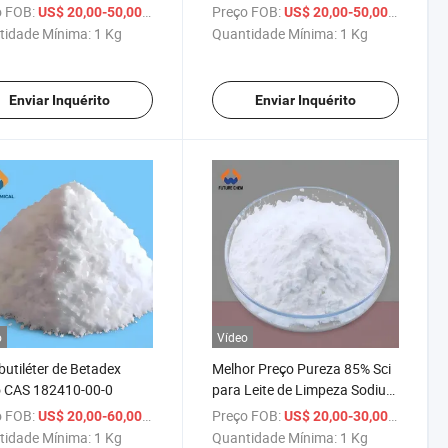
ntício com CAS 1338-39-
com CAS 9005-64-5
 FOB:
/ Kg
Preço FOB:
/ Kg
US$ 20,00-50,00
US$ 20,00-50,00
n 20
Polissorbato 20
tidade Mínima:
1 Kg
Quantidade Mínima:
1 Kg
Enviar Inquérito
Enviar Inquérito
o
Vídeo
butiléter de Betadex
Melhor Preço Pureza 85% Sci
o CAS 182410-00-0
para Leite de Limpeza Sodium
Cocoyl Isethionate CAS
 FOB:
/ Kg
Preço FOB:
/ Kg
US$ 20,00-60,00
US$ 20,00-30,00
61789-32-0
tidade Mínima:
1 Kg
Quantidade Mínima:
1 Kg