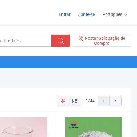
Entrar
Junte-se
Português
Postar Solicitação de
Compra
1
/
44