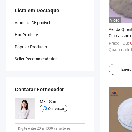
Lista em Destaque
Vídeo
Amostra Disponível
Venda Quent
Hot Products
Chimassorb 
EVA CAS 718
Preço FOB:
U
Popular Products
Quantidade 
Seller Recommendation
Envia
Contatar Fornecedor
Miss Sun
Conversar