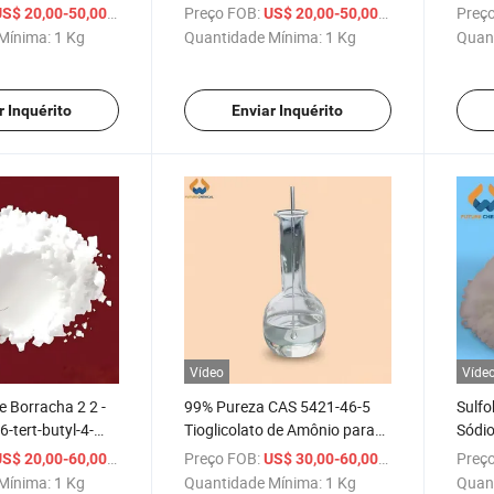
Decyl Glucoside
26266-58-0 Trioleato de
Alime
/ Kg
Preço FOB:
/ Kg
Preço
S$ 20,00-50,00
US$ 20,00-50,00
Sorbitano
2 Spa
Mínima:
1 Kg
Quantidade Mínima:
1 Kg
Quan
r Inquérito
Enviar Inquérito
Vídeo
Víde
e Borracha 2 2 -
99% Pureza CAS 5421-46-5
Sulfo
6-tert-butyl-4-
Tioglicolato de Amônio para
Sódi
l) para
Permanente Fria Solução de
/ Kg
Preço FOB:
/ Kg
Preço
S$ 20,00-60,00
US$ 30,00-60,00
 de Borracha cas
Sal de Ácido Tioglicólico
Mínima:
1 Kg
Quantidade Mínima:
1 Kg
Quan