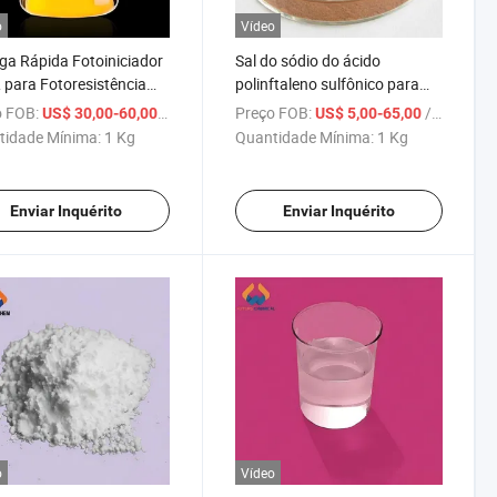
o
Vídeo
ga Rápida Fotoiniciador
Sal do sódio do ácido
 para Fotoresistência
polinftaleno sulfônico para
84434-11-7
agente dispersante de
 FOB:
/ Kg
Preço FOB:
/ Kg
US$ 30,00-60,00
US$ 5,00-65,00
bilizador Fotográfico
tingimento têxtil Nno CAS
tidade Mínima:
1 Kg
Quantidade Mínima:
1 Kg
L
36290-04-7
Enviar Inquérito
Enviar Inquérito
o
Vídeo