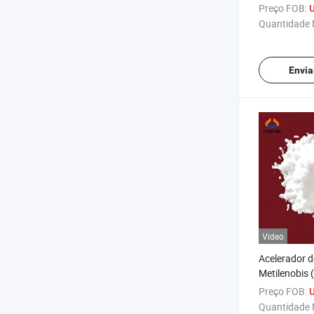
68515-73-1 
Preço FOB:
U
Quantidade 
Envia
Vídeo
Acelerador d
Metilenobis (
methylpheno
Preço FOB:
U
Antioxidante
Quantidade 