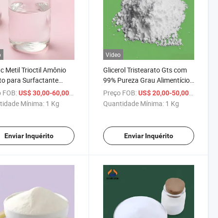
o
Vídeo
 Metil Trioctil Amônio
Glicerol Tristearato Gts com
to para Surfactante
99% Pureza Grau Alimentício
nico CAS 5137-55-3
CAS 555-43-1
 FOB:
/ Kg
Preço FOB:
/ Kg
US$ 30,00-60,00
US$ 20,00-50,00
tidade Mínima:
1 Kg
Quantidade Mínima:
1 Kg
Enviar Inquérito
Enviar Inquérito