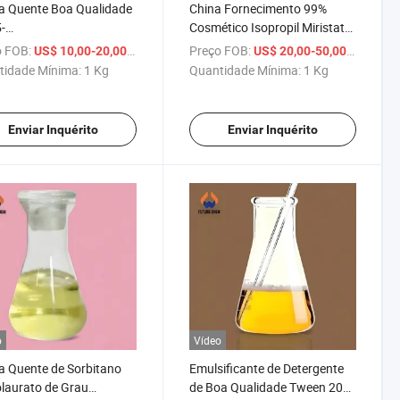
a Quente Boa Qualidade
China Fornecimento 99%
5-
Cosmético Isopropil Miristato
ethoxybenzaldehyde com
com Estoque Suficiente CAS
 FOB:
/ Kg
Preço FOB:
/ Kg
US$ 10,00-20,00
US$ 20,00-50,00
Pureza CAS 86-81-7
110-27-0 Ipm
tidade Mínima:
1 Kg
Quantidade Mínima:
1 Kg
Enviar Inquérito
Enviar Inquérito
o
Vídeo
 Quente de Sorbitano
Emulsificante de Detergente
laurato de Grau
de Boa Qualidade Tween 20