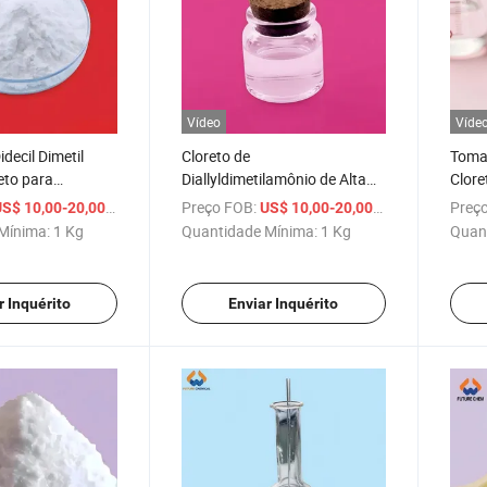
Vídeo
Víde
decil Dimetil
Cloreto de
Tomac
eto para
Diallyldimetilamônio de Alta
Clore
AS 7173-51-5
Pureza com 60% Pureza CAS
Catiô
/ Kg
Preço FOB:
/ Kg
Preço
S$ 10,00-20,00
US$ 10,00-20,00
7398-69-8 Dmdaac
Mínima:
1 Kg
Quantidade Mínima:
1 Kg
Quan
r Inquérito
Enviar Inquérito