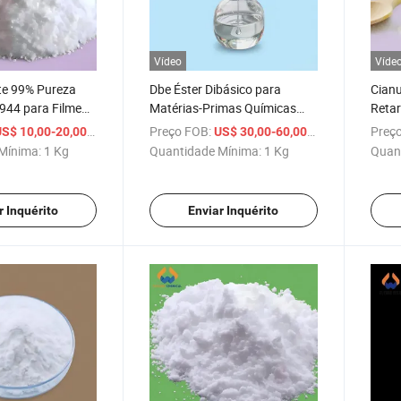
Vídeo
Víde
e 99% Pureza
Dbe Éster Dibásico para
Cianu
944 para Filme
Matérias-Primas Químicas
Reta
78-19-8
Orgânicas CAS 95481-62-2
3764
/ Kg
Preço FOB:
/ Kg
Preço
S$ 10,00-20,00
US$ 30,00-60,00
Mínima:
1 Kg
Quantidade Mínima:
1 Kg
Quan
r Inquérito
Enviar Inquérito