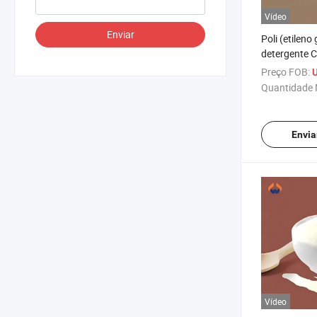
Vídeo
Enviar
Poli (etileno 
detergente 
Peg
Preço FOB:
U
Quantidade 
Envia
Vídeo