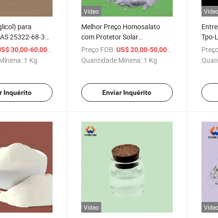
Vídeo
Víde
glicol) para
Melhor Preço Homosalato
Entre
CAS 25322-68-3
com Protetor Solar
Tpo-L
Absorvedor de UV de Grau
CAS 
/ Kg
Preço FOB:
/ Kg
Preço
S$ 30,00-60,00
US$ 20,00-50,00
Cosmético 99% CAS 118-56-9
Sensi
Mínima:
1 Kg
Quantidade Mínima:
1 Kg
Quan
Hms
Tpo-
r Inquérito
Enviar Inquérito
Vídeo
Víde