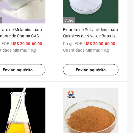
o
Vídeo
rato de Melamina para
Fluoreto de Polivinilideno para
rdante de Chama CAS
Químicos de Nível de Bateria
0-57-6 Mca
CAS 24937-79-9 PVDF
 FOB:
/ Kg
Preço FOB:
/ Kg
US$ 20,00-60,00
US$ 20,00-60,00
tidade Mínima:
1 Kg
Quantidade Mínima:
1 Kg
Enviar Inquérito
Enviar Inquérito