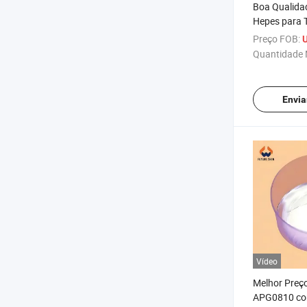
Boa Qualida
Hepes para 
CAS 7365-45
Preço FOB:
U
Quantidade 
Envia
Vídeo
Melhor Preç
APG0810 co