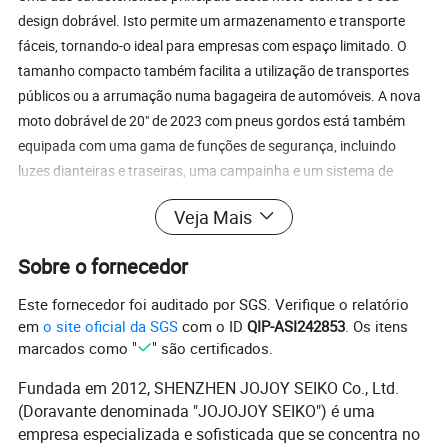
design dobrável. Isto permite um armazenamento e transporte
fáceis, tornando-o ideal para empresas com espaço limitado. O
tamanho compacto também facilita a utilização de transportes
públicos ou a arrumação numa bagageira de automóveis. A nova
moto dobrável de 20" de 2023 com pneus gordos está também
equipada com uma gama de funções de segurança, incluindo
luzes dianteiras e traseiras, uma campainha e um sistema de
travagem fiável. Isto garante que os condutores podem
Veja Mais
permanecer seguros e visíveis na estrada, mesmo em condições
de pouca luz. Além das suas características práticas, a nova e-bike
Sobre o fornecedor
dobrável de 2023" de 20 com pneus gordos também é elegante e
moderna. O design elegante e as opções de cores arrojadas fazem
Este fornecedor foi auditado por SGS. Verifique o relatório
com que seja uma excelente escolha para empresas que
em
o site oficial da SGS
com o ID
QIP-ASI242853
. Os itens
pretendem fazer uma afirmação. No geral, a nova moto dobrável
marcados como "
" são certificados.
de 20" de 2023 com pneus gordos é um modo de transporte fiável
Fundada em 2012, SHENZHEN JOJOY SEIKO Co., Ltd.
e eficiente, perfeito para empresas que procuram reduzir a sua
(Doravante denominada "JOJOJOY SEIKO") é uma
pegada de carbono e proporcionar aos seus funcionários uma
empresa especializada e sofisticada que se concentra no
forma conveniente e ecológica de se deslocarem para casa. 1637