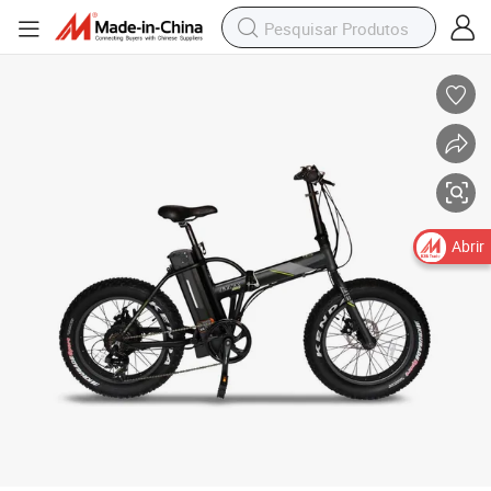
2023 Bicicleta Elétrica Nova 20&#034; E-Bike Dobrável com 20inches Pneu
Abrir