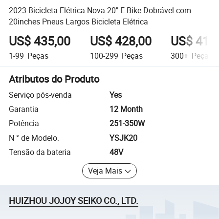
2023 Bicicleta Elétrica Nova 20" E-Bike Dobrável com
20inches Pneus Largos Bicicleta Elétrica
US$ 435,00
US$ 428,00
US$ 415
1-99
Peças
100-299
Peças
300+
Peças
Atributos do Produto
Serviço pós-venda
Yes
Garantia
12 Month
Potência
251-350W
N ° de Modelo.
YSJK20
Tensão da bateria
48V
Veja Mais
HUIZHOU JOJOY SEIKO CO., LTD.