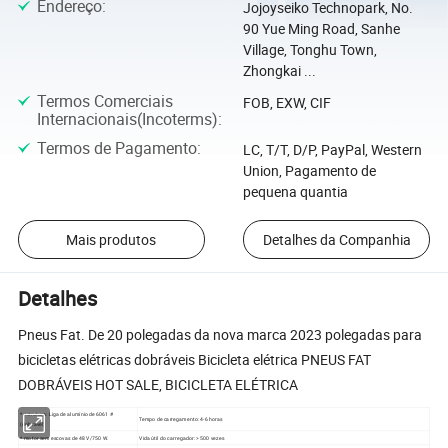
Endereço
:
Jojoyseiko Technopark, No.
90 Yue Ming Road, Sanhe
Village, Tonghu Town,
Zhongkai ...
Termos Comerciais
FOB, EXW, CIF
Internacionais(Incoterms)
:
Termos de Pagamento
:
LC, T/T, D/P, PayPal, Western
Union, Pagamento de
pequena quantia
Mais produtos
Detalhes da Companhia
Detalhes
Pneus Fat. De 20 polegadas da nova marca 2023 polegadas para
bicicletas elétricas dobráveis Bicicleta elétrica PNEUS FAT
DOBRÁVEIS HOT SALE, BICICLETA ELÉTRICA
* estrutura: Liga de alumínio de 6061 #
Tempo de carregamento: 4-6 horas
(dobrável)
* motor sem escovas de 48 V/750 W.
Vida útil do carregador: > 500 vezes