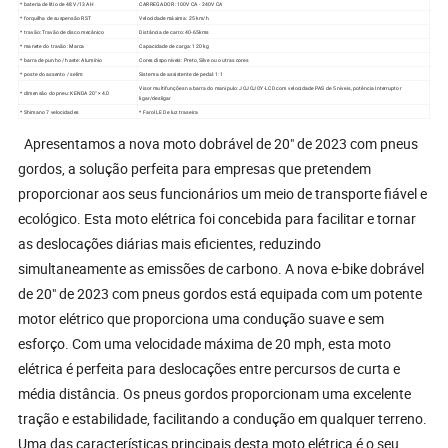
* bateria de lítio de 48 V/13 AH
CARREGADOR: 100V CA - 240V CA
* forquilha de suspensão RST
Velocidade máxima: 25 km/h
* travão: Travão de disco mecânico
Distância de carro: 40-65kms
* manete do travão: Marca
Capacidade de carga: 120 kg
* barra de punho / haste: Alumínio
Cores disponíveis: Preto, Silve ou outras cores
* poste do assento / selim:
Sistema de assistente de pedal: 1:1
Visor multifunções na barra do manípulo: JOJOJOY-LCD com velocidade PAS de 5 níveis, potência Interruptor
* dimensão do pneu: KENDA 20'' × 4.0
ligar/desligar
* Shimano 7 velocidades
* Farol LED e luz traseira
Apresentamos a nova moto dobrável de 20" de 2023 com pneus
gordos, a solução perfeita para empresas que pretendem
proporcionar aos seus funcionários um meio de transporte fiável e
ecológico. Esta moto elétrica foi concebida para facilitar e tornar
as deslocações diárias mais eficientes, reduzindo
simultaneamente as emissões de carbono. A nova e-bike dobrável
de 20" de 2023 com pneus gordos está equipada com um potente
motor elétrico que proporciona uma condução suave e sem
esforço. Com uma velocidade máxima de 20 mph, esta moto
elétrica é perfeita para deslocações entre percursos de curta e
média distância. Os pneus gordos proporcionam uma excelente
tração e estabilidade, facilitando a condução em qualquer terreno.
Uma das características principais desta moto elétrica é o seu